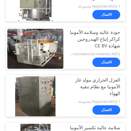
Negotiate MOQ:1 مجموعة
خريطة
الاتصال
3
الموقع
جودة عالية وسلامة الأمونيا
ضغط الأكسجين
كراكر إنتاج الهيدروجين
سياسة
شهادة CE BV
الخصوصية
according to actual project, generally 20-30% cost savings over conventional materials MOQ:حسب المشروع الفعلي
الاتصال
العزل الحراري مولد غاز
74
الأمونيا مع نظام تنقية
غشاء مولدات
الهواء
Negotiate MOQ:1 مجموعة
النيتروجين
الاتصال
سلامة عالية تكسير الأمونيا