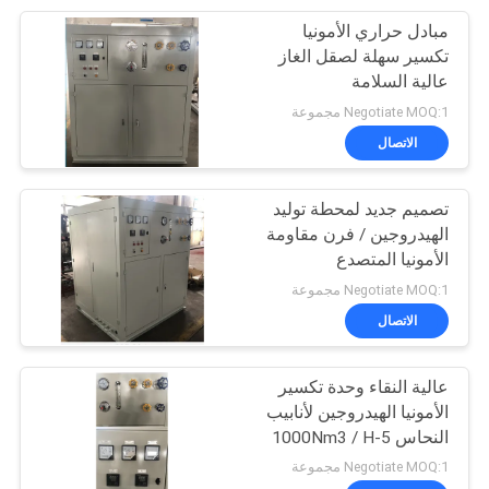
مبادل حراري الأمونيا
15
تكسير سهلة لصقل الغاز
عالية السلامة
الميثانول تكسير
Negotiate MOQ:1 مجموعة
الاتصال
تصميم جديد لمحطة توليد
الهيدروجين / فرن مقاومة
الأمونيا المتصدع
20
Negotiate MOQ:1 مجموعة
الاتصال
خلية وقود الهيدروجين
عالية النقاء وحدة تكسير
الأمونيا الهيدروجين لأنابيب
النحاس 5-1000Nm3 / H
Negotiate MOQ:1 مجموعة