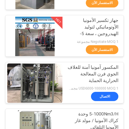
الجودة
الاستفسار الآن
HOT
جهاز تكسير الأمونيا
اتصل
5
الأوتوماتيكي لتوليد
بنا
الهيدروجين ، سعة 5-
مولد الأوكسجين
1000Nm3 / H
Negotiate MOQ:1 مجموعة
VPSA
أخبار
الاستفسار الآن
القضايا
المكسور آمونيا آمنة للغلاف
الجوي فرن المعالجة
الحرارية الحماية
اطلب
44
USD6000-100000 MOQ:1 مجموعة
عرض
الاتصال
مولد الأكسجين PSA
أسعار
5-1000Nm3/H وحدة
كراك الأمونيا / مولد غاز
NEWS
الأمونيا التلقائي