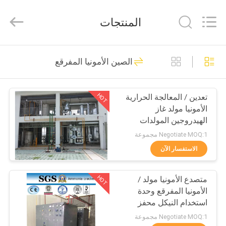
JoShining
Energy
&
المنتجات
Technology
Co.,Ltd.
All
Rights
Reserved.
بيت
175
الصين الأمونيا المفرقع
مولدات النيتروجين
منتجات
بسا
HOT
تعدين / المعالجة الحرارية
الأمونيا مولد غاز
معلومات
الهيدروجين المولدات
عنا
Negotiate MOQ:1 مجموعة
الاستفسار الآن
9
جولة
HOT
متصدع الأمونيا مولد /
المصنع
مولد الأكسجين VSA
الأمونيا المفرقع وحدة
استخدام النيكل محفز
مراقبة
Negotiate MOQ:1 مجموعة