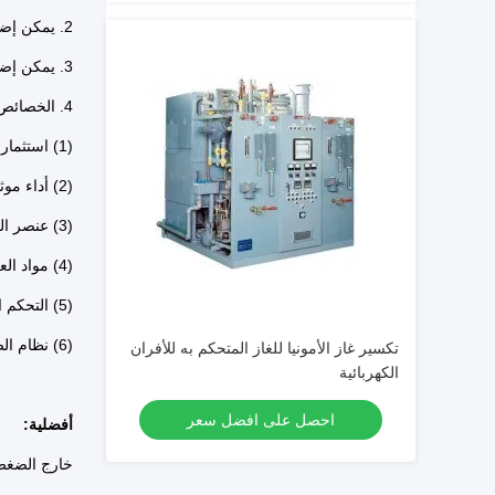
2. يمكن إضافة كاشف نقطة الندى.
3. يمكن إضافة نظام اختبار محتوى الغاز.
4. الخصائص
(1) استثمار صغير
(2) أداء موثوق بها والخدمة الطويلة في الحياة
(3) عنصر التدفئة
(4) مواد العزل الحراري
(5) التحكم الكهربائي
(6) نظام الضغط
تكسير غاز الأمونيا للغاز المتحكم به للأفران
الكهربائية
احصل على افضل سعر
أفضلية:
خارج الضغط قابلة ل