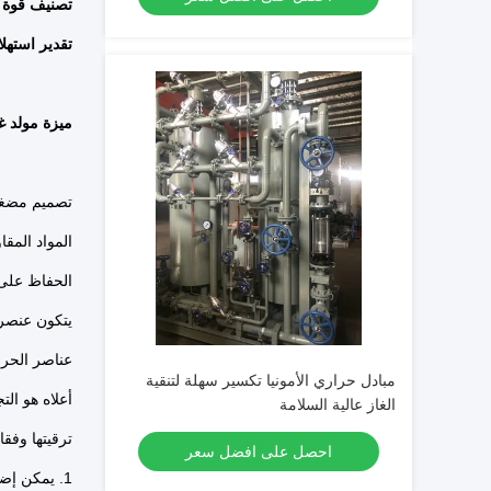
تصنيف قوة ا
تقدير استهلا
ميزة مولد غا
تصميم مضغوط ،
المواد المقاو
الحفاظ على 
يتكون عنصر 
عناصر الحرار
مبادل حراري الأمونيا تكسير سهلة لتنقية
أعلاه هو التجهيزات القياسية ، 50-1000Nm3 / h مو
الغاز عالية السلامة
ترقيتها وفقا
احصل على افضل سعر
1. يمكن إضافة جهاز التحكم المبرمج PLC ، والذي يمكنه التحكم تلقائيًا في تحويل حالات العمل المختلفة للمعدات.