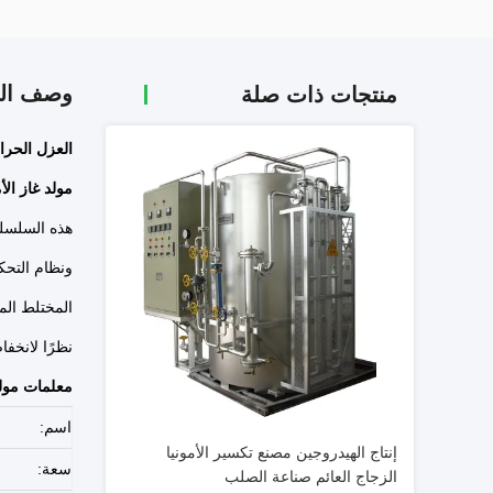
وصف الم
منتجات ذات صلة
العزل الحرار
مولد غاز الأ
هذه السلسلة
ونظام التحك
المختلط الم
نظرًا لانخف
معلمات
مولد
اسم:
إنتاج الهيدروجين مصنع تكسير الأمونيا
سعة:
الزجاج العائم صناعة الصلب