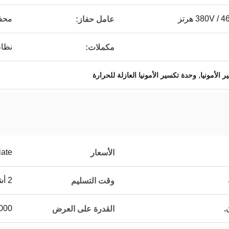
380V  هرتز
محفز
عامل حفاز:
نظام
مكملات:
,
 الأمونيا
وحدة تكسير الأمونيا العازلة للحرارة
iate
الأسعار
2 أشهر بعد تلقي دفعة أولى
وقت التسليم
1000 مجموع
القدرة على العرض