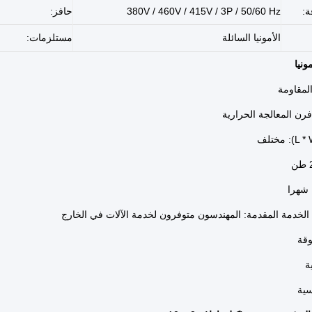
ة:
380V / 460V / 415V / 3P / 50/60 Hz
حافز:
الأمونيا السائلة
مستلزمات:
ونيا
لمقاومة
رن المعالجة الحرارية
الخدمة المقدمة: المهندسون متوفرون لخدمة الآلات في الخارج
قة
ة
سية