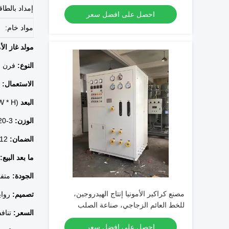
إمداد بالطاق
احصل على افضل سعر
مواد خام:
مولد غاز الأم
النوع:
فرن ا
الاستعمال:
ف
البعد
(L * W * H): مختلف
الوزن:
3-20 طن
الضمان:
12 شهرا
ما بعد البيع:
الجودة:
متفو
مصنع كراكير الأمونيا إنتاج الهيدروجين،
تصميم:
رواي
للخط العائم الزجاجي، صناعة الصلب
السعر:
تناف
احصل على افضل سعر