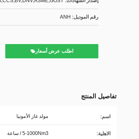
إصدار الشهادات:
,CCS,BV,DNV,ASME,GOST,
رقم الموديل:
ANH
اطلب عرض أسعار
تفاصيل المنتج
مولد غاز الأمونيا
اسم:
5-1000Nm3 / ساعة
الاهلية: