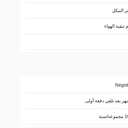
 النيكل
 تنقية الهواء
Negot
ة/سنة