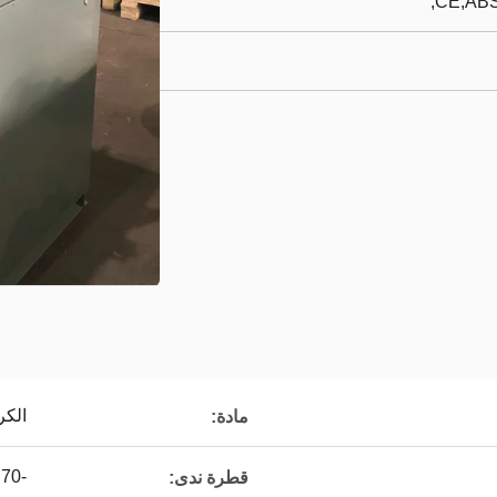
CE,ABS
الكر
مادة:
-70 ℃
قطرة ندى: