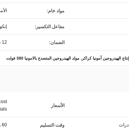
الأمو
مواد خام:
إنكوني
مفاعل التكسير:
12 شهراً
الضمان:
,
نتاج الهيدروجين أمونيا كراكر
مولد الهيدروجين المتصدع بالامونيا 380 فولت
cost
الأسعار
ials
درات
60 يوما بعد الدفع
وقت التسليم