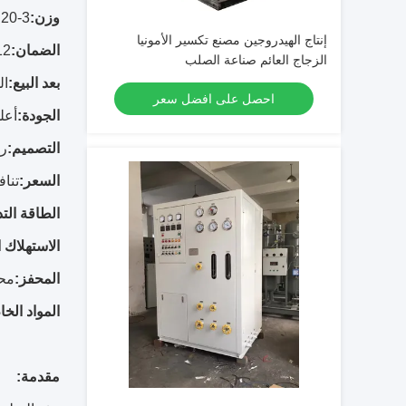
وزن:
3-20 طن
إنتاج الهيدروجين مصنع تكسير الأمونيا
الضمان:
12 شهر
الزجاج العائم صناعة الصلب
بعد البيع:
ال
احصل على افضل سعر
الجودة:
أعل
التصميم:
رو
السعر:
تنا
الطاقة الت
الاستهلاك 
المحفز:
محف
المواد الخا
مقدمة: