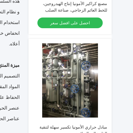
هذه السلسل
مصنع كراكير الأمونيا إنتاج الهيدروجين،
للخط العائم الزجاجي، صناعة الصلب
استخدام ال
احصل على افضل سعر
انخفاض خسا
أعلاه.
ميزة المنتج
التصميم المد
المواد المق
الحفاظ على
عنصر الحرا
عناصر الحرا
مبادل حراري الأمونيا تكسير سهلة لتنقية