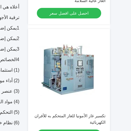
الغاز عالية السلامة
احصل على افضل سعر
ترقية الأج
1يمكن إضافة وحدة تحكم برمجية PLC ، والتي يمكن أن تتحكم تلقائيًا في تحويل مختلف حالات العمل للمعدات.
2يمكن إضافة كاشف نقطة الندى
3يمكن إضافة نظام اختبار محتوى الغاز.
4الخصائص
(1) استثمارات صغيرة
(2) أداء موثوق به وطول عمر الخدمة
(3) عنصر التدفئة
(4) مواد العزل الحراري
(5) التحكم الكهربائي
تكسير غاز الأمونيا للغاز المتحكم به للأفران
الكهربائية
(6) نظام خفض الضغط