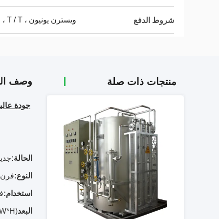
ويسترن يونيون ، MoneyGram ، L / C ، T / T
شروط الدفع
وصف الم
منتجات ذات صلة
جودة عالية 
الحالة:
جديد
النوع:
فرن 
استخدام:
فر
البعد
(L*W*H): مختلف