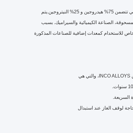
و نظام التحكم الكهربائي. هذه الآلة تحلل الأمونيا إلى نوع من الغازات المختلطة التي تتضمن 75% هيدروجين و 25% النيتروجين.يتم
سحوقة، الصناعة الكيميائية والسيراميك. بسبب
 خاص للاستخدام كمعدات إضافية للصناعات المذكورة
ي
ة السريعة.
اجة لوقف الغاز عند استبدال