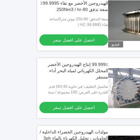
الهيدروجين الأخضر مع نقاء 99.9995٪
سعة تدفق 80-250Nm3 / hr
سعة التدفق: 80-250 نيوتن متر3/ساعة
نقاء H2: 99.9995 ٪
احصل على افضل سعر
فيديو
99.999٪ إنتاج الهيدروجين الأخضر
المحلل الكهربائي لمياه البحر أداء
مستقر
تفاصيل التغليف: في حاوية ISO 40 قدم
القدرة على العرض: 100 مجموعة / سنة
احصل على افضل سعر
 الهيدروجين الفولاذ المقاوم للصدأ
1 
مولدات الهيدروجين الخضراء الداخلية /
ية بي / اس جي اس / من قانون
لتطبيقات صناعة الفولاذ المقاوم للصدأ
الحاويات ، تحليل الكهرباء بالماء 3ph