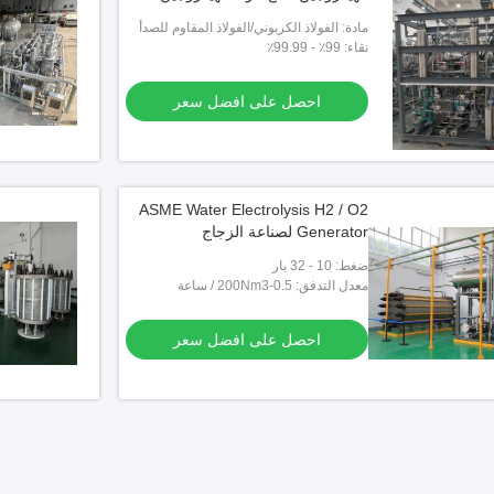
الأحوال الم
لى افضل سعر
احصل على افضل سعر
مادة: الفولاذ الكربوني/الفولاذ المقاوم للصدأ
نقاء: 99٪ - 99.99٪
احصل على افضل سعر
ASME Water Electrolysis H2 / O2
Generator لصناعة الزجاج
ضغط: 10 - 32 بار
معدل التدفق: 0.5-200Nm3 / ساعة
احصل على افضل سعر