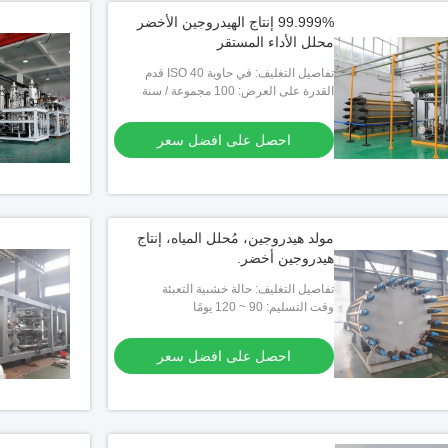
99.999% إنتاج الهيدروجين الأخضر
محلل الأداء المستقر
تفاصيل التغليف: في حاوية ISO 40 قدم
القدرة على العرض: 100 مجموعة / سنة
احصل على افضل سعر
مولد هيدروجين، مُحلل المياه، إنتاج
هيدروجين أخضر.
تفاصيل التغليف: حالة خشبية التعبئة
وقت التسليم: 90 ~ 120 يومًا
احصل على افضل سعر