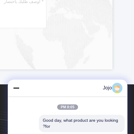
Jojo
8:05 PM
Good day, what product are you looking 
هاتف：86--13862022817
for?