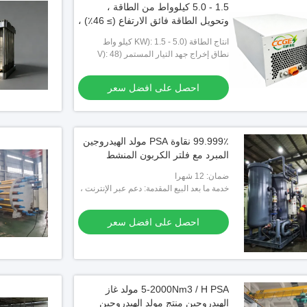
1.5 - 5.0 كيلوواط من الطاقة ،
وتحويل الطاقة فائق الارتفاع (≥ 46٪) ،
وأداء هادئ للغاية (< 65 ديسيبل)
انتاج الطاقة (KW): 1.5 - 5.0 كيلو واط
للطاقة الاحتياطية
نطاق إخراج جهد التيار المستمر (V): 48
فولت / 320 - 650 فولت
احصل على افضل سعر
99.999٪ نقاوة PSA مولد الهيدروجين
المبرد مع فلتر الكربون المنشط
ضمان: 12 شهرا
خدمة ما بعد البيع المقدمة: دعم عبر الإنترنت ،
دعم فني للفيديو بدون فارق زمني
احصل على افضل سعر
1 KW PSA مولد الهيدروجين مع 99.99٪ نقاء
99.9999٪ مصنع الجيل مولدات عالية النقاء
مولدات
5-2000Nm3 / H PSA مولد غاز
ولاذ المقاوم للصدأ
الهيدروجين / الهيدروجين
الصناع
الهيدروجين منتج مولد الهيدروجين