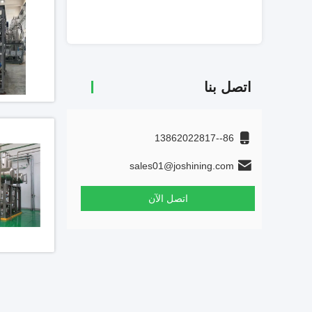
احصل ع
اتصل بنا
86--13862022817
sales01@joshining.com
اتصل الآن