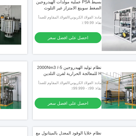
بسيط PSA عملية مولدات الهيدروجين
الضغط سوينغ الامتزاز غير التلوث
مادة: الفولاذ الكربوني/الفولاذ المقاوم للصدأ
نقاء: 99.99 ٪
احصل على افضل سعر
نظام توليد الهيدروجين 5-2000Nm3 /
H للمعالجة الحرارية لفرن التلدين
مادة: الفولاذ الكربوني/الفولاذ المقاوم للصدأ
نقاء: 99٪ - 99.999٪
احصل على افضل سعر
نظام خلايا الوقود المعدل بالميثانول مع