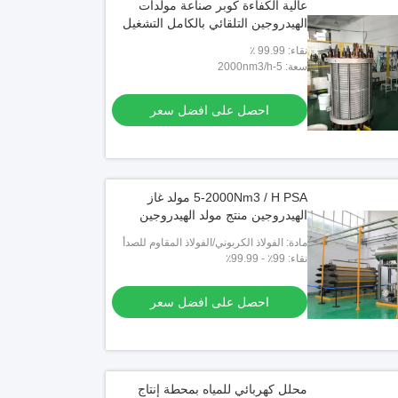
عالية الكفاءة كوبر صناعة مولدات
الهيدروجين التلقائي بالكامل التشغيل
نقاء: 99.99 ٪
سعة: 5-2000nm3/h
احصل على افضل سعر
5-2000Nm3 / H PSA مولد غاز
الهيدروجين منتج مولد الهيدروجين
مادة: الفولاذ الكربوني/الفولاذ المقاوم للصدأ
نقاء: 99٪ - 99.99٪
احصل على افضل سعر
محلل كهربائي للمياه بمحطة إنتاج