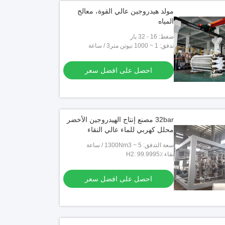
مولد هيدروجين عالي القوة، معالج
المياه
ضغط: 16 - 32 بار
تدفق: 1 ~ 1000 نيوتن متر3 / ساعة
احصل على افضل سعر
32bar مصنع إنتاج الهيدروجين الأخضر
محلل كهربي للماء عالي النقاء
سعة التدفق: 5 ~ 1300Nm3 / ساعة
نقاء H2: 99.9995٪
احصل على افضل سعر