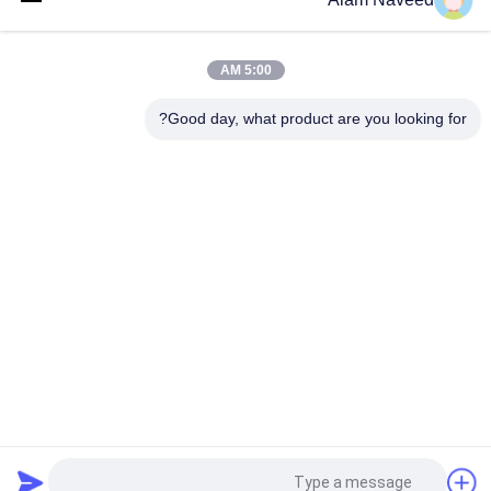
الصلب
إنتاج الهيدروجين مصنع تكسير الأمونيا الزجاج العائم صناعة الصلب
5:00 AM
مولد غاز الأمونيا الأوتوماتيكي سهل التركيب
Good day, what product are you looking for?
فئات شعبية
جميع
مولد الأكسجين VSA
مولدات النيتروجين بسا
مولد الأكسجين PSA
مولد الأوكسجين VPSA
غشاء مولدات 
ضغط الأكسجين
النيتروجين
الأمونيا المفرقع
مولدات الهيدروجين
طلب اقتباس