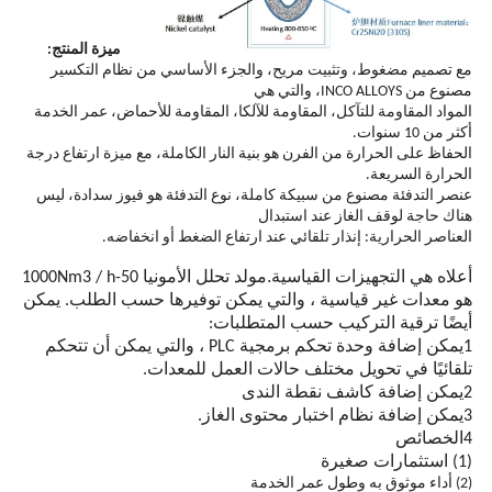
ميزة المنتج:
مع تصميم مضغوط، وتثبيت مريح، والجزء الأساسي من نظام التكسير
مصنوع من INCO ALLOYS، والتي هي
المواد المقاومة للتآكل، المقاومة للآلكا، المقاومة للأحماض، عمر الخدمة
أكثر من 10 سنوات.
الحفاظ على الحرارة من الفرن هو بنية النار الكاملة، مع ميزة ارتفاع درجة
الحرارة السريعة.
عنصر التدفئة مصنوع من سبيكة كاملة، نوع التدفئة هو فيوز سدادة، ليس
هناك حاجة لوقف الغاز عند استبدال
العناصر الحرارية: إنذار تلقائي عند ارتفاع الضغط أو انخفاضه.
.
أعلاه هي التجهيزات القياسية
مولد تحلل الأمونيا 50-1000Nm3 / h
هو معدات غير قياسية ، والتي يمكن توفيرها حسب الطلب. يمكن
أيضًا ترقية التركيب حسب المتطلبات:
1يمكن إضافة وحدة تحكم برمجية PLC ، والتي يمكن أن تتحكم
تلقائيًا في تحويل مختلف حالات العمل للمعدات.
2يمكن إضافة كاشف نقطة الندى
3يمكن إضافة نظام اختبار محتوى الغاز.
4الخصائص
(1) استثمارات صغيرة
(2) أداء موثوق به وطول عمر الخدمة