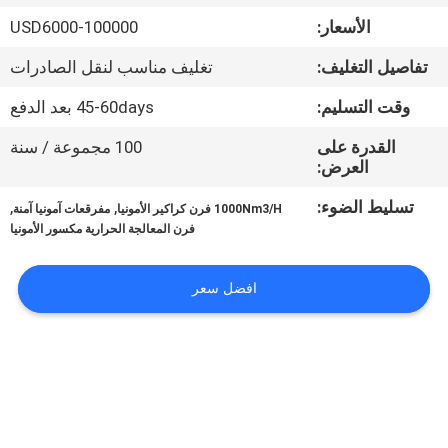
الجودة
الأسعار:
USD6000-100000
تفاصيل التغليف:
تغليف مناسب لنقل الصادرات
اتصل
بنا
وقت التسليم:
45-60days بعد الدفع
القدرة على
100 مجموعة / سنة
العرض:
أخبار
تسليط الضوء:
,
,
1000Nm3/H فرن كراكير الأمونيا
مفرقعات آمونيا آمنة
فرن المعالجة الحرارية مكسور الأمونيا
القضايا
افضل سعر
اطلب
عرض
أسعار
NEWS