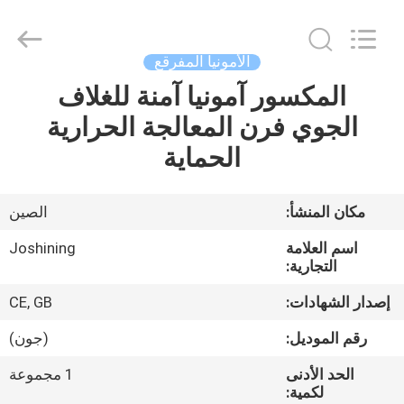
JoShining
Energy
&
Technology
Co.,Ltd.
الأمونيا المفرقع
All
Rights
Reserved.
المكسور آمونيا آمنة للغلاف
بيت
الجوي فرن المعالجة الحرارية
منتجات
الحماية
معلومات
مكان المنشأ:
الصين
عنا
اسم العلامة
Joshining
التجارية:
جولة
إصدار الشهادات:
CE, GB
المصنع
رقم الموديل:
(جون)
الحد الأدنى
1 مجموعة
مراقبة
لكمية: