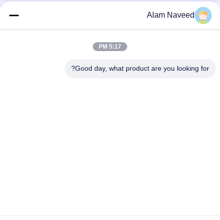
مصنع كراكير الأمونيا إنتاج الهيدروجين، للخط العائم الزجاجي، صناعة
Alam Naveed
الصلب
إنتاج الهيدروجين مصنع تكسير الأمونيا الزجاج العائم صناعة الصلب
5:17 PM
مولد غاز الأمونيا الأوتوماتيكي سهل التركيب
Good day, what product are you looking for?
فئات شعبية
جميع
مولد الأكسجين VSA
مولدات النيتروجين بسا
مولد الأكسجين PSA
مولد الأوكسجين VPSA
غشاء مولدات 
ضغط الأكسجين
النيتروجين
الأمونيا المفرقع
مولدات الهيدروجين