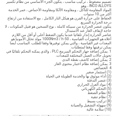
تصميم مضغوط ، تركيب مناسب ، يتكون الجزء الأساسي من نظام تكسير
INCO ALLOYS ، وهو
المواد المقاومة للتآكل ، ومقاومة الألكا ومقاومة الأحماض ، عمر الخدمة
أكثر من 10 سنوات.
الحفاظ على حرارة الفرن هو هيكل النار الكامل ، مع الاستفادة من ارتفاع
درجة الحرارة السريع.
يتكون عنصر الحرارة من سبيكة كاملة ، نوع التسخين هو فتيل المكونات ، لا
حاجة لإيقاف الغاز عند الاستبدال
عناصر الحرارة.إنذار تلقائيا عندما يكون الضغط أعلى أو أقل من اللازم.
أعلاه هو التجهيزات القياسية ، 50-1000Nm3 / h مولد تحلل الأمونيا هو
المعدات غير القياسية ، والتي يمكن توفيرها وفقا للطلب.
المناسب أيضا
يمكن ترقيتها وفقا لمتطلبات:
1. يمكن إضافة جهاز التحكم المبرمج PLC ، والذي يمكنه التحكم تلقائيًا في
تحويل حالات العمل المختلفة للمعدات.
2. يمكن إضافة كاشف نقطة الندى.
3. يمكن إضافة نظام اختبار محتوى الغاز.
4. الخصائص
(1) استثمار صغير
(2) أداء موثوق بها والخدمة الطويلة في الحياة
(3) عنصر التدفئة
(4) مواد العزل الحراري
(5) التحكم الكهربائي
(6) نظام الضغط
(7) نظام تنقية
(8) تركيب بسيط
(9) سهولة التشغيل والصيانة
(10) سلامة عالية