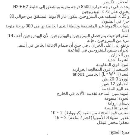
المحفز ، تكسير
يحدث في درجة حرارة 8500 درجة مئوية ويتشقق إلى خليط N2 + H2
يحتوي على 75 ٪ الهيدروجين
و 25 ٪ المتبقية هي النيتروجين. يتكون غاز الأمونيا المشقق من حوالي 80
جزء في المليون
شوائب الأمونيا غير المتشققة ونقطة الندى الخاصة بها هي 300 درجة مئوية
فقط
المفرقع حيث يتم فصل النيتروجين والهيدروجين. لأن الهيدروجين أخف 14
مرة من النيتروجين ، فإنه
يرتفع إلى أعلى الخزان ، في حين أن صمام الإغاثة الخاص في أسفل
الخزان يسمح للنيتروجين في القاعدة
من الخزان.
الشرط:
جديد
النوع:
فرن المقاومة
الاستعمال:
فرن المعالجة الحرارية
البعد (L * W * H): الخامس
arious
الوزن:
3-20 طن
الضمان:
12 شهرا
بعد البيع المقدمة:
المهندسين المتاحة لخدمة الآلات في الخارج
الجودة:
متفوقة
ديساي:
رواية
السعر:
تنافسية
تصنيف قوة التدفئة من تنقية (كيلوواط):
2 ~ 10
تقدير استهلاك الأمونيا (كجم / ساعة):
2 ~ 16
محفز:
محفز النيكل
ميزة المنتج: