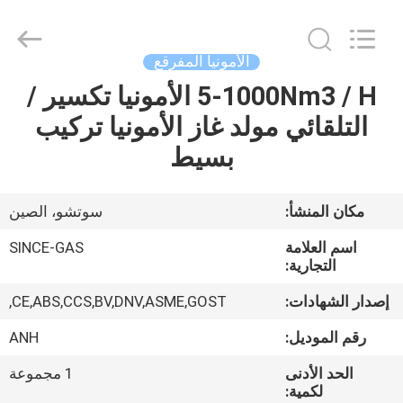
JoShining
Energy
&
Technology
Co.,Ltd.
الأمونيا المفرقع
All
Rights
Reserved.
5-1000Nm3 / H الأمونيا تكسير /
بيت
التلقائي مولد غاز الأمونيا تركيب
منتجات
بسيط
معلومات
مكان المنشأ:
سوتشو، الصين
عنا
اسم العلامة
SINCE-GAS
التجارية:
جولة
إصدار الشهادات:
CE,ABS,CCS,BV,DNV,ASME,GOST,
المصنع
رقم الموديل:
ANH
الحد الأدنى
1 مجموعة
مراقبة
لكمية: