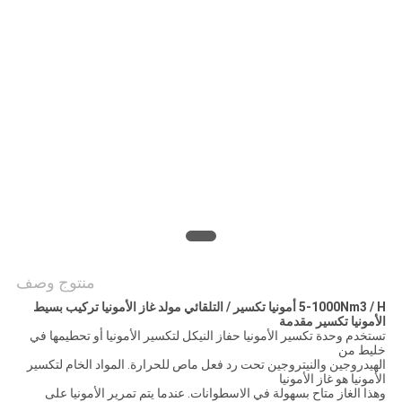
خريطة
الموقع
سياسة
الخصوصية
منتوج وصف
5-1000Nm3 / H أمونيا تكسير / التلقائي مولد غاز الأمونيا تركيب بسيط
الأمونيا تكسير مقدمة
تستخدم وحدة تكسير الأمونيا حفاز النيكل لتكسير الأمونيا أو تحطيمها في
خليط من
الهيدروجين والنيتروجين تحت رد فعل ماص للحرارة. المواد الخام لتكسير
الأمونيا هو غاز الأمونيا
وهذا الغاز متاح بسهولة في الاسطوانات. عندما يتم تمرير الأمونيا على