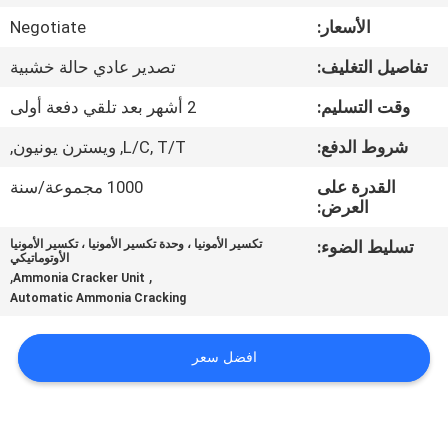
الجودة
الأسعار:
Negotiate
تفاصيل التغليف:
تصدير عادي حالة خشبية
اتصل
بنا
وقت التسليم:
2 أشهر بعد تلقي دفعة أولى
شروط الدفع:
L/C, T/T, ويسترن يونيون,
أخبار
القدرة على
1000 مجموعة/سنة
العرض:
القضايا
تسليط الضوء:
تكسير الأمونيا ، وحدة تكسير الأمونيا ، تكسير الأمونيا
الأوتوماتيكي
,
,
Ammonia Cracker Unit
اطلب
Automatic Ammonia Cracking
عرض
افضل سعر
أسعار
NEWS