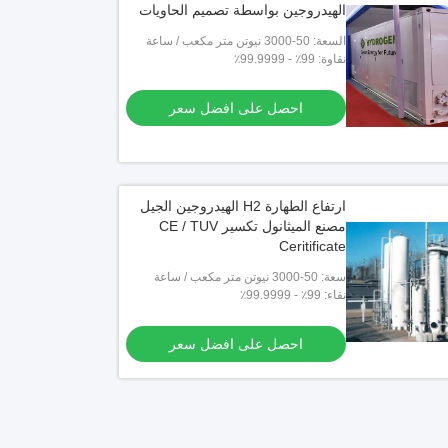
الهيدروجين بواسطة تصميم الحاويات
السعة: 50-3000 نيوتن متر مكعب / ساعة
نقاوة: 99٪ - 99.9999٪
احصل على افضل سعر
ارتفاع الطهارة H2 الهيدروجين الجيل
مصنع الميثانول تكسير CE / TUV
Ceritificate
سعة: 50-3000 نيوتن متر مكعب / ساعة
نقاء: 99٪ - 99.9999٪
احصل على افضل سعر
ك الميثانول المفرقع حزمة الميثانول
400 Nm3 / H 99.99٪ وحدة تكسير
 وحدة منخفضة الطاقة
للصفائح المدرفلة على البارد