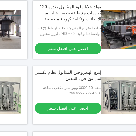
مولد خلايا وقود الميثانول بقدرة 120
كيلووات مع طاقة نظيفة خالية من
الانبعاثات وتكلفة كهرباء منخفضة
للغاية
طاقة الإخراج المقدرة: 120 كيلو واط @ 380
فولت تيار متردد
مواصفات الوقود: 62 ~ 63٪ بالوزن محلول
ميثانول-ماء، 0.66 كجم ميثانول/كيلووات
ساعة، 130 كجم محلول/ساعة
احصل على افضل سعر
إنتاج الهيدروجين الميثانول نظام تكسير
لبيل نوع فرن التلدين
سعة: 50-3000 نيوتن متر مكعب / ساعة
نقاء: 99٪ - 99.9999٪
احصل على افضل سعر