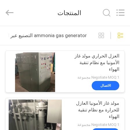
JoShining
Energy
&
المنتجات
Technology
Co.,Ltd.
All
Rights
Reserved.
بيت
ammonia gas generator التصنيع عبر الإنترنت
منتجات
العزل الحراري مولد غاز
الأمونيا مع نظام تنقية
معلومات
الهواء
عنا
Negotiate MOQ:1 مجموعة
الاتصال
جولة
مولد غاز الأمونيا العازل
المصنع
للحرارة مع نظام تنقية
الهواء
مراقبة
Negotiate MOQ:1 مجموعة