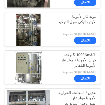
الجودة
الاتصال
مولد غاز الأمونيا
اتصل
الأوتوماتيكي سهل التركيب
بنا
Negotiate MOQ:1 مجموعة
أخبار
الاتصال
القضايا
5-1000Nm3/H وحدة
كراك الأمونيا / مولد غاز
الأمونيا التلقائي
اطلب
Negotiate MOQ:1 مجموعة
عرض
الاتصال
أسعار
تعدين / المعالجة الحرارية
الأمونيا مولد غاز
NEWS
الهيدروجين المولدات