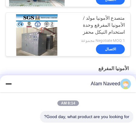
متصدع الأمونيا مولد /
الأمونيا المفرقع وحدة
استخدام النيكل محفز
Negotiate MOQ:1 مجموعة
الاتصال
الأمونيا المفرقع
مصنع كراكير الأمونيا إنتاج الهيدروجين، للخط العائم الزجاجي، صناعة
Alam Naveed
الصلب
إنتاج الهيدروجين مصنع تكسير الأمونيا الزجاج العائم صناعة الصلب
8:14 AM
مولد غاز الأمونيا الأوتوماتيكي سهل التركيب
Good day, what product are you looking for?
فئات شعبية
جميع