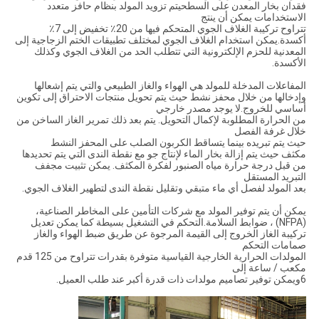
فقدان بخار المعدن على السطحيتم تزويد المولد بنظام حافز متعدد
الاستخدامات يمكن أن ينتج
تتراوح تركيبة الغلاف الجوي المتحكم فيها من 20٪ تخفيض إلى 7٪
أكسدة.يمكن استخدام الغلاف الجوي لمختلف تطبيقات الختم الزجاجية إلى
المعدنية للحزم الإلكترونية التي تتطلب الحد من الغلاف الجوي وكذلك
الأكسدة.
المفاعلات المدخلة للمولد هي الهواء والغاز الطبيعي والتي يتم إشعالها
وإدخالها من خلال محفز نشط حيث يتم تحويل منتجات الاحتراق إلى تكوين
أساسي للخروج.لا يوجد مصدر خارجي
من الحرارة المطلوبة لإكمال التحويل. يتم بعد ذلك تمرير الغاز الساخن من
خلال غرفة الفصل
حيث يتم تبريده بينما يتساقط الكربون الصلب على المحفز النشط
مكثف حيث يتم إزالة بخار الماء لإنتاج جو مع نقطة الندى التي يتم تحديدها
من قبل درجة حرارة مياه الصنبور لفكرة المكثف. يمكن تثبيت مجفف
التبريد المستقل
بعد المولد لفصل أي ماء متبقي وتقليل نقطة الندى لتطهير الغلاف الجوي.
يمكن أن يتم توفير المولد مع شركات التأمين على المخاطر الصناعية،
(NFPA) ، ضوابط السلامة.التحكم في التشغيل بسيطة كما يمكن تعديل
تركيبة الغاز الخروج إلى القيمة المرجوة عن طريق ضبط الهواء والغاز
صمامات التحكم
المولدات الحرارية الخارجية القياسية متوفرة بقدرات تتراوح من 125 قدم
مكعب / ساعة إلى
6ويمكن توفير تصاميم مولدات ذات قدرة أكبر عند طلب العميل.