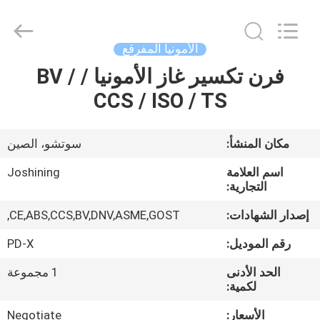
JoShining
Energy
&
Technology
Co.,Ltd.
الأمونيا المفرقع
All
Rights
Reserved.
فرن تكسير غاز الأمونيا / BV /
بيت
CCS / ISO / TS
منتجات
مكان المنشأ:
سوتشو، الصين
معلومات
اسم العلامة
Joshining
عنا
التجارية:
إصدار الشهادات:
CE,ABS,CCS,BV,DNV,ASME,GOST,
جولة
رقم الموديل:
PD-X
المصنع
الحد الأدنى
1 مجموعة
لكمية:
مراقبة
الأسعار:
Negotiate