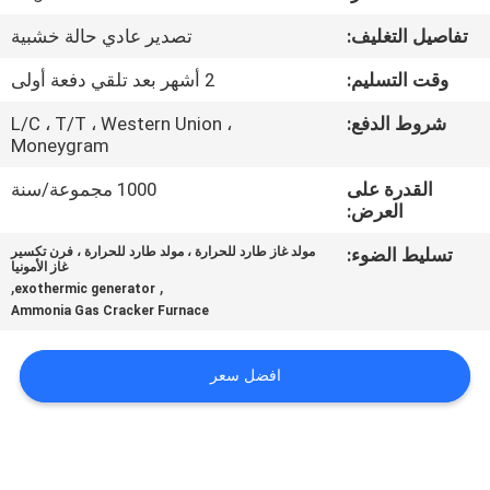
الجودة
تفاصيل التغليف:
تصدير عادي حالة خشبية
اتصل
وقت التسليم:
2 أشهر بعد تلقي دفعة أولى
بنا
شروط الدفع:
L/C ، T/T ، Western Union ،
Moneygram
أخبار
القدرة على
1000 مجموعة/سنة
العرض:
تسليط الضوء:
مولد غاز طارد للحرارة ، مولد طارد للحرارة ، فرن تكسير
القضايا
غاز الأمونيا
,
,
exothermic generator
Ammonia Gas Cracker Furnace
اطلب
عرض
افضل سعر
أسعار
NEWS