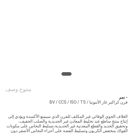
خريطة
الموقع
سياسة
الخصوصية
منتوج وصف
- نعم
فرن كراكير غاز الأمونيا / BV / CCS / ISO / TS
الغلاف الجوي الوقائي غير المكلف للفرن الذي سيمنع الأكسدة ويؤدي إلى
إنتاج منتج ساطع عند تخليط المعادن غير الحديدية والصلب الخفيف،
وتحقيق الحديد والقطع المعدنية غير الحديدية،تسليط النحاس على مكونات
الفولاذ منخفض الكربون وتسليط الفضة على أجزاء النحاس الأصفر دون