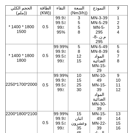
لا
النموذج
السعة
النقاء
الطاقة
الحجم الكلي
((Nm3/h)
((KW)
((ملم)
99.9٪
3
MN-3-39
1
99.5٪
5
MN-5-29
2
1800 * 1400 *
0.5
99٪
5
MN-5-
3
1500
95%
8
295
4
م.ن.-8-
295
99.99%
5
MN-5-49
5
99.9٪
8
MN-8-39
6
1800 * 1400 *
0.5
7
المواد
12
99.5٪
1800
8
الغذائية
15
99٪
MN-15-
29
99.99%
10
MN-10-
9
99.9٪
15
49
10
2000*1700*2250
0.5
99.5٪
25
MN-15-
11
99٪
30
39
12
المواد
الغذائية
MN-30-
39
2100*1800*2200
99.99%
15
MN-15-
13
14
49
اثنان
99.9٪
0.5
15
MN-22-
وعشرون
99.5٪
99٪
35
39
16
المواد
45