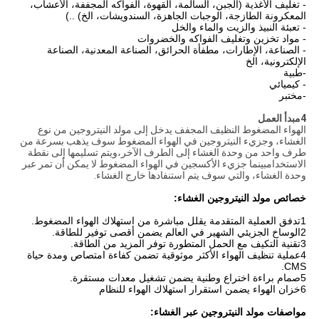
- تغليف الأغذية (الجبن، السالمة، القهوة، الفواكه المجففة، الأعشاب،
المعكرونة الطازجة، الوجبات الجاهزة، السندويشات، الخ) ..)
- تعبئة النبيذ والزيت والماء والخل
- مواد تخزين وتغليف الفواكه والخضروات
- الصناعة، الإطارات، مطفأة الحرائق، الصناعة المعدنية، الصناعة
الإلكترونية، الخ
-طبية
- كيميائي
-مختبر
4مبدأ العمل
الهواء المضغوط النظيف المجفف يدخل إلى مولد النيتروجين من نوع
الغشاء، وجزيء النيتروجين في الهواء المضغوط سوف يذهب بسرعة من
طرف واحد من وحدة الغشاء إلى الطرف الآخر،ويتم تسليمها إلى نقطة
الاستخدامبينما جزيء الأكسجين في الهواء المضغوط لا يمكن أن تمر عبر
وحدة الغشاء، والتي سوف يتم استنفادها خارج الغشاء.
خصائص مولد النيتروجين الغشاء:
1تدفق العملية المتقدمة يقلل مباشرة من استهلاك الهواء المضغوط.
2الوساخ الجزيئي الشهير في العالم يضمن أقصى توفير للطاقة.
3تقنية التكيف مع الحمل المتطورة توفر المزيد من الطاقة.
4عملية تنظيف الهواء الأكثر موثوقية تضمن كفاءة امتصاص ومدة حياة
CMS.
5صمام براءة اختراع وطنية يضمن تشغيل معدات مستقرة.
6خزان الهواء يضمن استقرار استهلاك الهواء للنظام
مواصفات مولد النيتروجين عبر الغشاء: