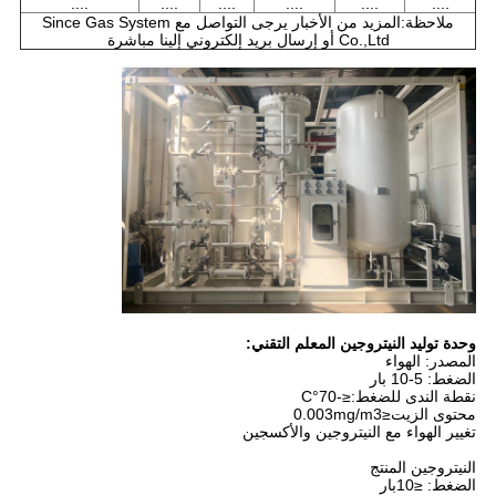
....
....
....
....
....
....
ملاحظة:المزيد من الأخبار يرجى التواصل مع Since Gas System
Co.,Ltd أو إرسال بريد إلكتروني إلينا مباشرة
وحدة توليد النيتروجين المعلم التقني:
المصدر: الهواء
الضغط: 5-10 بار
نقطة الندى للضغط:≤-70°C
محتوى الزيت≤0.003mg/m3
تغيير الهواء مع النيتروجين والأكسجين
النيتروجين المنتج
الضغط: ≤10بار