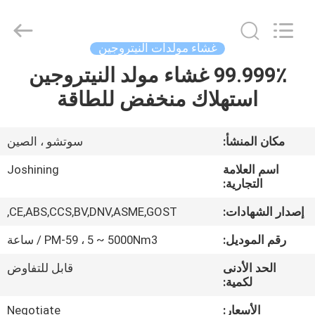
JoShining
Energy
&
Technology
Co.,Ltd.
غشاء مولدات النيتروجين
All
Rights
Reserved.
99.999٪ غشاء مولد النيتروجين
بيت
استهلاك منخفض للطاقة
منتجات
مكان المنشأ:
سوتشو ، الصين
معلومات
اسم العلامة
Joshining
عنا
التجارية:
إصدار الشهادات:
CE,ABS,CCS,BV,DNV,ASME,GOST,
جولة
رقم الموديل:
PM-59 ، 5 ~ 5000Nm3 / ساعة
المصنع
الحد الأدنى
قابل للتفاوض
لكمية:
مراقبة
الأسعار:
Negotiate