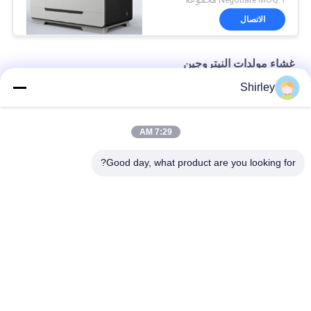
الاتصال
غشاء مولدات النيتروجين
Shirley
غشاء مولد النيتروجين نقاء 99٪ الصناعة البحرية BV شهادة CCS TS
غشاء صناعي مولد النيتروجين للأغذية والمشروبات 220V / 50HZ
7:29 AM
99.999٪ غشاء مولد النيتروجين استهلاك منخفض للطاقة
Good day, what product are you looking for?
فئات شعبية
جميع
مولد الأكسجين VSA
مولدات النيتروجين بسا
مولد الأكسجين PSA
مولد الأوكسجين VPSA