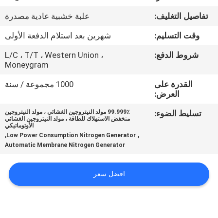
الجودة
تفاصيل التغليف:
علبة خشبية عادية مصدرة
اتصل
وقت التسليم:
شهرين بعد استلام الدفعة الأولى
بنا
شروط الدفع:
L/C ، T/T ، Western Union ،
Moneygram
أخبار
القدرة على
1000 مجموعة / سنة
العرض:
تسليط الضوء:
99.999٪ مولد النيتروجين الغشائي ، مولد النيتروجين
القضايا
منخفض الاستهلاك للطاقة ، مولد النيتروجين الغشائي
الأوتوماتيكي
,
,
Low Power Consumption Nitrogen Generator
اطلب
Automatic Membrane Nitrogen Generator
عرض
افضل سعر
أسعار
NEWS