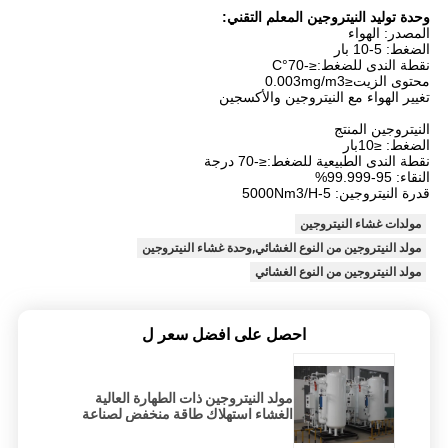
وحدة توليد النيتروجين المعلم التقني:
المصدر: الهواء
الضغط: 5-10 بار
نقطة الندى للضغط:≤-70°C
محتوى الزيت≤0.003mg/m3
تغيير الهواء مع النيتروجين والأكسجين
النيتروجين المنتج
الضغط: ≤10بار
نقطة الندى الطبيعية للضغط:≤-70 درجة
النقاء: 95-99.999%
قدرة النيتروجين: 5-5000Nm3/H
مولدات غشاء النيتروجين
مولد النيتروجين من النوع الغشائي,وحدة غشاء النيتروجين
مولد النيتروجين من النوع الغشائي
احصل على افضل سعر ل
مولد النيتروجين ذات الطهارة العالية
الغشاء استهلاك طاقة منخفض لصناعة
الزجاج