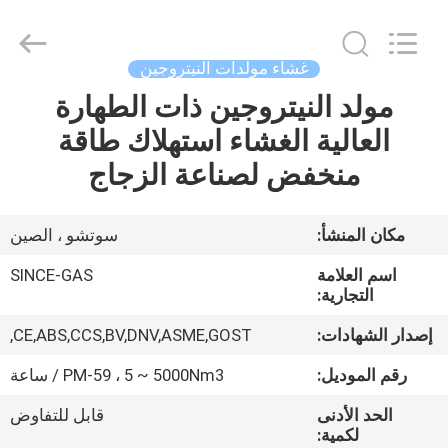
JoShining
Energy
&
Technology
Co.,Ltd.
غشاء مولدات النيتروجين
All
Rights
Reserved.
مولد النيتروجين ذات الطهارة
بيت
العالية الغشاء استهلاك طاقة
منتجات
منخفض لصناعة الزجاج
معلومات
مكان المنشأ:
سوتشو ، الصين
عنا
اسم العلامة
SINCE-GAS
التجارية:
جولة
إصدار الشهادات:
CE,ABS,CCS,BV,DNV,ASME,GOST,
المصنع
رقم الموديل:
PM-59 ، 5 ~ 5000Nm3 / ساعة
الحد الأدنى
قابل للتفاوض
مراقبة
لكمية: