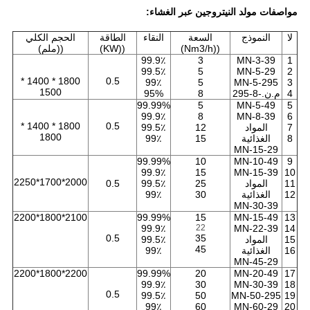
مواصفات مولد النيتروجين عبر الغشاء:
لا
النموذج
السعة
النقاء
الطاقة
الحجم الكلي
((Nm3/h)
((KW)
((ملم)
99.9٪
3
MN-3-39
1
99.5٪
5
MN-5-29
2
1800 * 1400 *
0.5
99٪
5
MN-5-295
3
1500
4
م.ن.-8-295
8
95%
99.99%
5
MN-5-49
5
99.9٪
8
MN-8-39
6
1800 * 1400 *
0.5
7
المواد
12
99.5٪
1800
8
الغذائية
15
99٪
MN-15-29
99.99%
10
MN-10-49
9
99.9٪
15
MN-15-39
10
2000*1700*2250
11
المواد
25
99.5٪
0.5
12
الغذائية
30
99٪
MN-30-39
2100*1800*2200
99.99%
15
MN-15-49
13
99.9٪
22
MN-22-39
14
0.5
35
15
المواد
99.5٪
45
16
الغذائية
99٪
MN-45-29
2200*1800*2200
99.99%
20
MN-20-49
17
99.9٪
30
MN-30-39
18
0.5
99.5٪
50
MN-50-295
19
99٪
60
MN-60-29
20