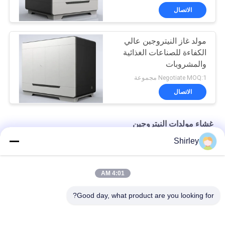
الاتصال
مولد غاز النيتروجين عالي
الكفاءة للصناعات الغذائية
والمشروبات
Negotiate MOQ:1 مجموعة
الاتصال
غشاء مولدات النيتروجين
Shirley
غشاء مولد النيتروجين نقاء 99٪ الصناعة البحرية BV شهادة CCS TS
غشاء صناعي مولد النيتروجين للأغذية والمشروبات 220V / 50HZ
4:01 AM
99.999٪ غشاء مولد النيتروجين استهلاك منخفض للطاقة
Good day, what product are you looking for?
فئات شعبية
جميع