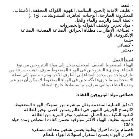
- النفط
- تغليف الأغذية (الجبن، السالمة، القهوة، الفواكه المجففة، الأعشاب،
المعكرونة الطازجة، الوجبات الجاهزة، السندويشات، الخ) ..)
- تعبئة النبيذ والزيت والماء والخل
- مواد تخزين وتغليف الفواكه والخضروات
- الصناعة، الإطارات، مطفأة الحرائق، الصناعة المعدنية، الصناعة
الإلكترونية، الخ
-طبية
- كيميائي
-مختبر
4مبدأ العمل
الهواء المضغوط النظيف المجفف يدخل إلى مولد النيتروجين من نوع
الغشاء، وجزيء النيتروجين في الهواء المضغوط سوف يذهب بسرعة من
طرف واحد من وحدة الغشاء إلى الطرف الآخر،ويتم تسليمها إلى نقطة
الاستخدامبينما جزيء الأكسجين في الهواء المضغوط لا يمكن أن تمر عبر
وحدة الغشاء، والتي سوف يتم استنفادها خارج الغشاء.
خصائص مولد النيتروجين الغشاء:
1تدفق العملية المتقدمة يقلل مباشرة من استهلاك الهواء المضغوط.
2الوساخ الجزيئي الشهير في العالم يضمن أقصى توفير للطاقة.
3تقنية التكيف مع الحمل المتطورة توفر المزيد من الطاقة.
4عملية تنظيف الهواء الأكثر موثوقية تضمن كفاءة امتصاص ومدة حياة
CMS.
5صمام براءة اختراع وطنية يضمن تشغيل معدات مستقرة.
6خزان الهواء يضمن استقرار استهلاك الهواء للنظام