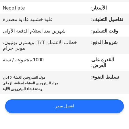
الجودة
الأسعار:
Negotiate
تفاصيل التغليف:
علبة خشبية عادية مصدرة
اتصل
بنا
وقت التسليم:
شهرين بعد استلام الدفعة الأولى
شروط الدفع:
خطاب الاعتماد، T/T، ويسترن يونيون،
موني جرام
أخبار
القدرة على
1000 مجموعة / سنة
العرض:
القضايا
تسليط الضوء:
,
مولد النيتروجين الغشاء 10بار
,
مولد النيتروجين الغشاء لصناعة الزجاج
اطلب
وحدة غشاء النيتروجين الآلية
عرض
أسعار
افضل سعر
NEWS