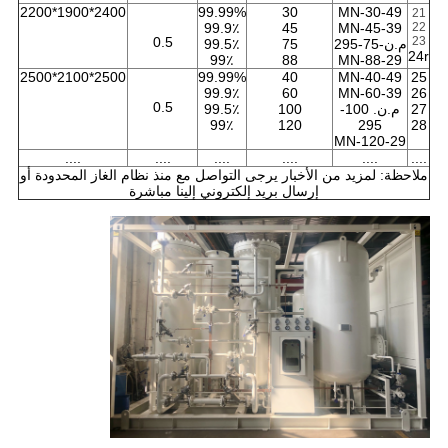
2400*1900*2200
99.99%
30
MN-30-49
21
99.9٪
45
MN-45-39
22
0.5
23
م.ن-75-295
75
99.5٪
24r
99٪
88
MN-88-29
2500*2100*2500
99.99%
40
MN-40-49
25
99.9٪
60
MN-60-39
26
0.5
27
م.ن. 100-
100
99.5٪
99٪
120
295
28
MN-120-29
....
....
....
....
....
....
ملاحظة: لمزيد من الأخبار يرجى التواصل مع منذ نظام الغاز المحدودة أو
إرسال بريد إلكتروني إلينا مباشرة