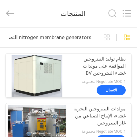
JoShining
Energy
&
المنتجات
Technology
Co.,Ltd.
All
Rights
Reserved.
بيت
nitrogen membrane generators التصنيع عبر الإنترنت
منتجات
نظام توليد النيتروجين
الموافقة على مولدات
معلومات
غشاء النيتروجين BV
عنا
Negotiate MOQ:1 مجموعة
الاتصال
جولة
مولدات النيتروجين البحرية
المصنع
غشاء، الإنتاج الصناعي من
غاز النيتروجين
مراقبة
Negotiate MOQ:1 مجموعة