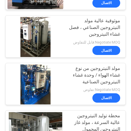
الجودة
الاتصال
موثوقية عالية مولد
اتصل
النيتروجين الصناعي ، فصل
بنا
غشاء النيتروجين
Negotiate MOQ:قابل للتفاوض
أخبار
الاتصال
القضايا
مولد النيتروجين من نوع
غشاء الهواء / وحدة غشاء
النيتروجين الصناعية
اطلب
Negotiate MOQ:تفاوض
عرض
الاتصال
أسعار
محطة توليد النيتروجين
عالية السرعة ، مولد غاز
NEWS
النيتروجين المحمول