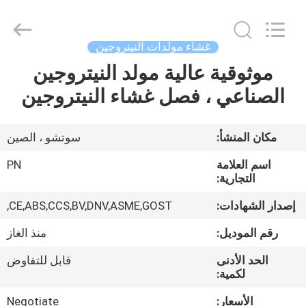
JoShining
Energy
&
Technology
Co.,Ltd.
غشاء مولدات النيتروجين
All
Rights
Reserved.
موثوقية عالية مولد النيتروجين
بيت
الصناعي ، فصل غشاء النيتروجين
منتجات
مكان المنشأ:
سوتشو ، الصين
معلومات
اسم العلامة
PN
عنا
التجارية:
إصدار الشهادات:
CE,ABS,CCS,BV,DNV,ASME,GOST,
جولة
رقم الموديل:
منذ الغاز
المصنع
الحد الأدنى
قابل للتفاوض
لكمية:
مراقبة
الأسعار:
Negotiate