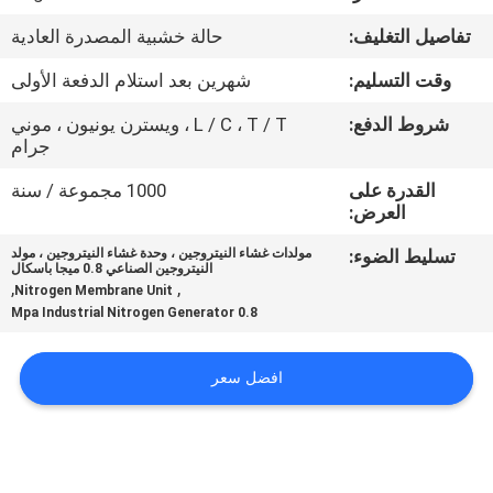
الجودة
تفاصيل التغليف:
حالة خشبية المصدرة العادية
اتصل
وقت التسليم:
شهرين بعد استلام الدفعة الأولى
بنا
شروط الدفع:
L / C ، T / T ، ويسترن يونيون ، موني
جرام
أخبار
القدرة على
1000 مجموعة / سنة
العرض:
تسليط الضوء:
مولدات غشاء النيتروجين ، وحدة غشاء النيتروجين ، مولد
القضايا
النيتروجين الصناعي 0.8 ميجا باسكال
,
,
Nitrogen Membrane Unit
0.8 Mpa Industrial Nitrogen Generator
اطلب
عرض
افضل سعر
أسعار
NEWS