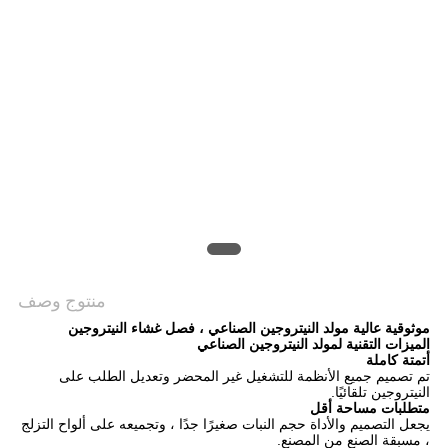
خريطة
الموقع
سياسة
الخصوصية
منتوج وصف
موثوقية عالية مولد النيتروجين الصناعي ، فصل غشاء النيتروجين
الميزات التقنية لمولد النيتروجين الصناعي
أتمتة كاملة
تم تصميم جميع الأنظمة للتشغيل غير المحضر وتعديل الطلب على
النيتروجين تلقائيًا.
متطلبات مساحة أقل
يجعل التصميم والأداة حجم النبات صغيرًا جدًا ، وتجميعه على ألواح التزلج
، مسبقة الصنع من المصنع.