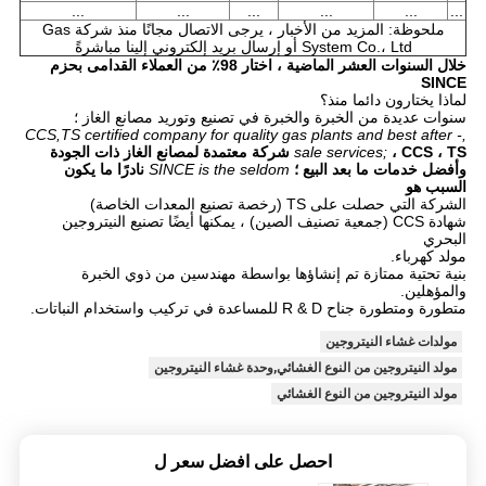
...
...
...
...
...
...
ملحوظة: المزيد من الأخبار ، يرجى الاتصال مجانًا منذ شركة Gas
System Co.، Ltd أو إرسال بريد إلكتروني إلينا مباشرةً
خلال السنوات العشر الماضية ، اختار 98٪ من العملاء القدامى بحزم
SINCE
لماذا يختارون دائما منذ؟
سنوات عديدة من الخبرة والخبرة في تصنيع وتوريد مصانع الغاز ؛
,CCS,TS certified company for quality gas plants and best after -
sale services;
، CCS ، TS شركة معتمدة لمصانع الغاز ذات الجودة
وأفضل خدمات ما بعد البيع ؛
SINCE is the seldom
نادرًا ما يكون
السبب هو
الشركة التي حصلت على TS (رخصة تصنيع المعدات الخاصة)
شهادة CCS (جمعية تصنيف الصين) ، يمكنها أيضًا تصنيع النيتروجين
البحري
مولد كهرباء.
بنية تحتية ممتازة تم إنشاؤها بواسطة مهندسين من ذوي الخبرة
والمؤهلين.
متطورة ومتطورة جناح R & D للمساعدة في تركيب واستخدام النباتات.
مولدات غشاء النيتروجين
مولد النيتروجين من النوع الغشائي,وحدة غشاء النيتروجين
مولد النيتروجين من النوع الغشائي
احصل على افضل سعر ل