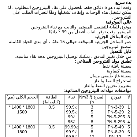
بدء سريع
وقت البدء هو 5 دقائق فقط للحصول على نقاء النيتروجين المطلوب ، لذا
يمكن تشغيل هذه الوحدات وإيقاف تشغيلها وفقًا لتغيرات الطلب على
النيتروجين.
عالي
الموثوقية
موثوق للغاية للتشغيل المستمر والثابت مع نقاء النيتروجين
المستمر.وقت توفر النبات أفضل من 99 ٪ دائمًا.
حياة المناخل الجزيئية
عمر المناخل الجزيئية المتوقعة حوالي 15 عامًا ، أي مدى الحياة الكاملة
لمصنع النيتروجين.
قابل للتعديل
من خلال تغيير التدفق ، يمكنك توصيل النيتروجين بدقة نقاء مناسبة.
تطبيق مولد النيتروجين الصناعي:
سفينة ناقلة نفط
سفينة كيماوية
سفينة غاز طبيعي مسال
استخراج النفط والغاز
مشروع تخزين النفط والغاز
مواصفات مولدات النيتروجين الصناعية:
لا
نموذج
القدرة (Nm3 /
نقاء
الطاقة
الحجم الكلي (مم)
h)
(كيلوواط)
1800 * 1400 *
0.5
99.9٪
3
PN-3-39
1
1500
99.5٪
5
PN-5-29
2
99٪
5
PN-5-295
3
95٪
8
PN-8-295
4
1800 * 1400 *
0.5
99.99٪
5
PN-5-49
5
1800
99.9٪
8
PN-8-39
6
99.5٪
12
PN-12-
7