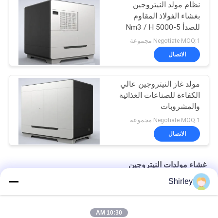
نظام مولد النيتروجين
بغشاء الفولاذ المقاوم
للصدأ 5-5000 Nm3 / H
السعة
Negotiate MOQ:1 مجموعة
الاتصال
مولد غاز النيتروجين عالي
الكفاءة للصناعات الغذائية
والمشروبات
Negotiate MOQ:1 مجموعة
الاتصال
غشاء مولدات النيتروجين
Shirley
غشاء مولد النيتروجين نقاء 99٪ الصناعة البحرية BV شهادة CCS TS
غشاء صناعي مولد النيتروجين للأغذية والمشروبات 220V / 50HZ
10:30 AM