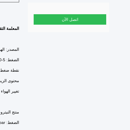
اتصل الآن
المعلمة التق
المصدر: الهو
الضغط: 5-10 بار
نقطة ضغط الن
محتوى الزيت ≤g / m3
تغيير الهواء
منتج النيترو
الضغط: bar10bar