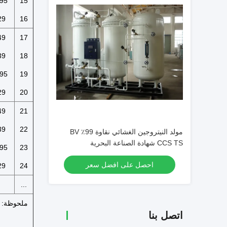
95
15
29
16
49
17
39
18
95
19
29
20
49
21
39
22
مولد النيتروجين الغشائي نقاوة 99٪ BV
CCS TS شهادة الصناعة البحرية
95
23
احصل على افضل سعر
29
24
...
اتصل بنا