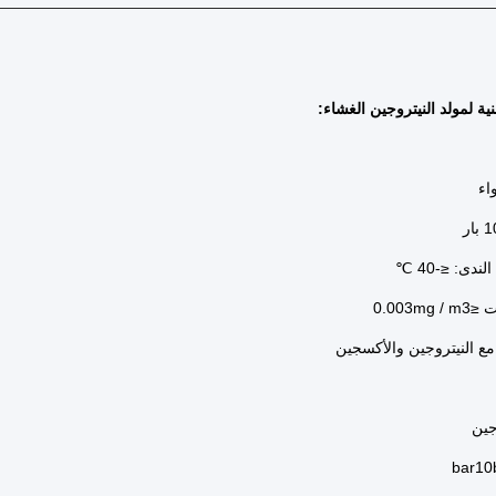
نية لمولد النيتروجين الغشاء:
اء
دى: ≤-40 ℃
0.003m
 مع النيتروجين والأكسجين
جين