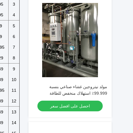
95
3
95
4
9
5
9
6
95
7
29
8
49
9
39
10
مولد نيتروجين غشاء صناعي بنسبة
95
11
99.999٪ استهلاك منخفض للطاقة
39
12
احصل على افضل سعر
49
13
39
14