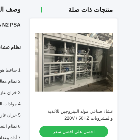
وصف الم
منتجات ذات صلة
N2 PSA نظام غشاء مولد النيتروجين ، مولد النيتروجين المحمول لقطع الليزر
نظام غشاء 
1 ضاغط هواء
2 نظام معالجة الهواء المضغوط (مجفف ومرشحات متعددة المراحل)
3 خزان عازلة للهواء
4 مولدات النيتروجين PSA
غشاء صناعي مولد النيتروجين للأغذية
5 خزان غاز النيتروجين العازلة
والمشروبات 220V / 50HZ
6 نظام التحكم (بما في ذلك واجهة التحكم بين الإنسان والآلة)
احصل على افضل سعر
7 أداة وعداد (مثبت في مولد النيتروجين)