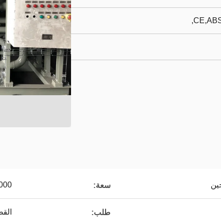
CE,ABS
ين
5-5000 نيوتن م
سعة:
القط
طلب: