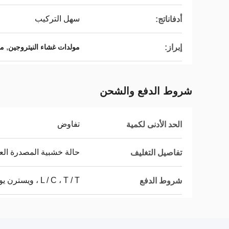
سهل التركيب
أدفاناتج:
,
إبراز:
مولدات غشاء النيتروجين
مو
شروط الدفع والشحن
تفاوض
الحد الأدنى لكمية
حالة خشبية المصدرة العا
تفاصيل التغليف
L / C ، T / T ، ويسترن يونيون ، موني جرام
شروط الدفع