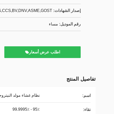
إصدار الشهادات:
,CCS,BV,DNV,ASME,GOST,
رقم الموديل:
مساء
اطلب عرض أسعار
تفاصيل المنتج
نظام غشاء مولد النيتروج
اسم:
95٪ - 99.9995٪
نقاء: