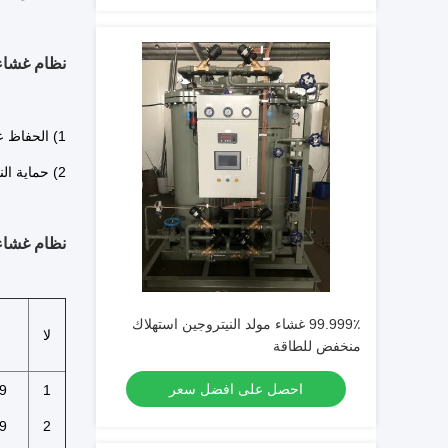
نظام غشاء 
1) الحفاظ على الغذاء عن طريق ملء النيتروجين وتهيج المشروبات.
2) حماية النيتروجين وملء محلول الحقن ونقل الدم والسائل الفموي في صناعة الصيدلة
نظام غشاء 
99.999٪ غشاء مولد النيتروجين استهلاك
لا
منخفض للطاقة
احصل على افضل سعر
9
1
9
2