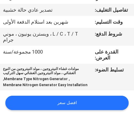
الجودة
تفاصيل التغليف:
تصدير عادي حالة خشبية
اتصل
وقت التسليم:
شهرين بعد استلام الدفعة الأولى
بنا
شروط الدفع:
L / C ، T / T ، ويسترن يونيون ، موني
جرام
أخبار
القدرة على
1000 مجموعة/سنة
العرض:
تسليط الضوء:
مولدات غشاء النيتروجين ، مولد النيتروجين من النوع
القضايا
الغشائي ، مولد النيتروجين الغشائي سهل التركيب
,
,
Membrane Type Nitrogen Generator
Membrane Nitrogen Generator Easy Installation
اطلب
عرض
افضل سعر
أسعار
NEWS