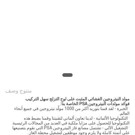
خريطة
الموقع
سياسة
الخصوصية
منتوج وصف
مولد النيتروجين الغشائي المثبت على لوح التزلج سهل التركيب
فوائد مولدات النيتروجين PSA الخاصة بنا:
· الخبرة - لقد قمنا بتوريد أكثر من 1000 مولّد نيتروجين في جميع أنحاء
العالم.
· التكنولوجيا الألمانية - لدينا تعاون ألماني لتقنيتنا وقمنا بضبط هذه
التكنولوجيا للحصول على مزايا ملكية في العديد من المجالات الرئيسية.
· التشغيل الآلي - تشتمل مصانع غاز النيتروجين PSA التي نقوم بتصنيعها
على أتمتة كاملة ولا يلزم وجود موظفين لتشغيل محطة الغاز.