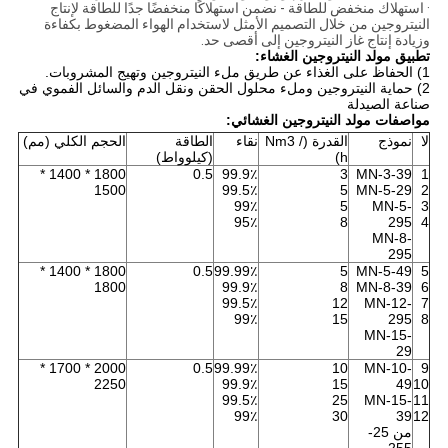
· استهلاك منخفض للطاقة - نضمن استهلاكًا منخفضًا جدًا للطاقة لإنتاج
النيتروجين من خلال التصميم الأمثل لاستخدام الهواء المضغوط بكفاءة
وزيادة إنتاج غاز النيتروجين إلى أقصى حد.
تطبيق مولد النيتروجين الغشاء:
1) الحفاظ على الغذاء عن طريق ملء النيتروجين وتهيج المشروبات.
2) حماية النيتروجين وملء محلول الحقن ونقل الدم والسائل الفموي في
صناعة الصيدلة
مواصفات مولد النيتروجين الغشائي:
لا
نموذج
القدرة (Nm3 /
نقاء
الطاقة
الحجم الكلي (مم)
h)
(كيلوواط)
1800 * 1400 *
0.5
99.9٪
3
MN-3-39
1
1500
99.5٪
5
MN-5-29
2
99٪
5
MN-5-
3
95٪
8
295
4
MN-8-
295
1800 * 1400 *
0.5
99.99٪
5
MN-5-49
5
1800
99.9٪
8
MN-8-39
6
99.5٪
12
MN-12-
7
99٪
15
295
8
MN-15-
29
2000 * 1700 *
0.5
99.99٪
10
MN-10-
9
2250
99.9٪
15
49
10
99.5٪
25
MN-15-
11
99٪
30
39
12
من 25-