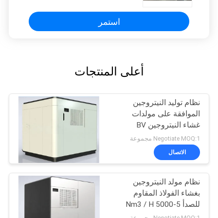
استمر
أعلى المنتجات
نظام توليد النيتروجين
الموافقة على مولدات
غشاء النيتروجين BV
Negotiate MOQ:1 مجموعة
الاتصال
نظام مولد النيتروجين
بغشاء الفولاذ المقاوم
للصدأ 5-5000 Nm3 / H
السعة
Negotiate MOQ:1 مجموعة