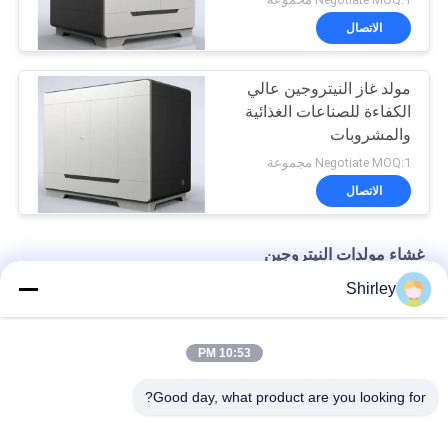
الاتصال
مولد غاز النيتروجين عالي
الكفاءة للصناعات الغذائية
والمشروبات
Negotiate MOQ:1 مجموعة
الاتصال
غشاء مولدات النيتروجين
Shirley
غشاء مولد النيتروجين نقاء 99٪ الصناعة البحرية BV شهادة CCS TS
غشاء صناعي مولد النيتروجين للأغذية والمشروبات 220V / 50HZ
10:53 PM
99.999٪ غشاء مولد النيتروجين استهلاك منخفض للطاقة
Good day, what product are you looking for?
فئات شعبية
جميع