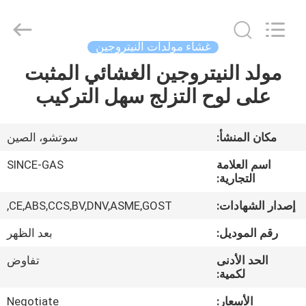
JoShining
Energy
&
Technology
Co.,Ltd.
غشاء مولدات النيتروجين
All
Rights
Reserved.
مولد النيتروجين الغشائي المثبت
بيت
على لوح التزلج سهل التركيب
منتجات
مكان المنشأ:
سوتشو، الصين
معلومات
اسم العلامة
SINCE-GAS
عنا
التجارية:
إصدار الشهادات:
CE,ABS,CCS,BV,DNV,ASME,GOST,
جولة
رقم الموديل:
بعد الظهر
المصنع
الحد الأدنى
تفاوض
لكمية:
مراقبة
الأسعار:
Negotiate