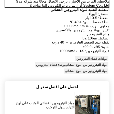
ملاحظة: المزيد من الأخبار ، يرجى الاتصال مجانًا منذ شركة Gas
System Co.، Ltd أو إرسال بريد إلكتروني إلينا مباشرةً
المعلمة التقنية لمولد النيتروجين الغشائي:
المصدر: الهواء
الضغط: 5-10 بار
نقطة ضغط الندى: ≤-40 ℃
محتوى الزيت ≤0.003mg / m3
تغيير الهواء مع النيتروجين والأكسجين
منتج النيتروجين
الضغط: bar10bar
نقطة ندى الضغط العادي: ≤ － 40 درجة
نقاوة: 95٪ -99.9٪
قدرة النيتروجين: 5-1000Nm3 / H
مولدات غشاء النيتروجين
مولد النيتروجين من النوع الغشائي,وحدة غشاء النيتروجين
مولد النيتروجين من النوع الغشائي
احصل على افضل سعر ل
مولد النيتروجين الغشائي المثبت على لوح
التزلج سهل التركيب