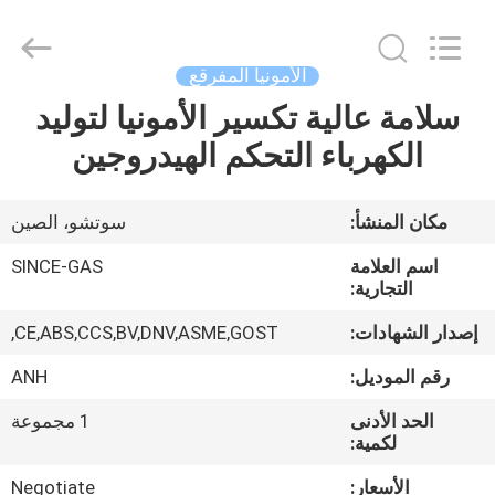
JoShining
Energy
&
Technology
Co.,Ltd.
الأمونيا المفرقع
All
Rights
Reserved.
سلامة عالية تكسير الأمونيا لتوليد
بيت
الكهرباء التحكم الهيدروجين
منتجات
مكان المنشأ:
سوتشو، الصين
معلومات
اسم العلامة
SINCE-GAS
عنا
التجارية:
إصدار الشهادات:
CE,ABS,CCS,BV,DNV,ASME,GOST,
جولة
رقم الموديل:
ANH
المصنع
الحد الأدنى
1 مجموعة
لكمية:
مراقبة
الأسعار:
Negotiate