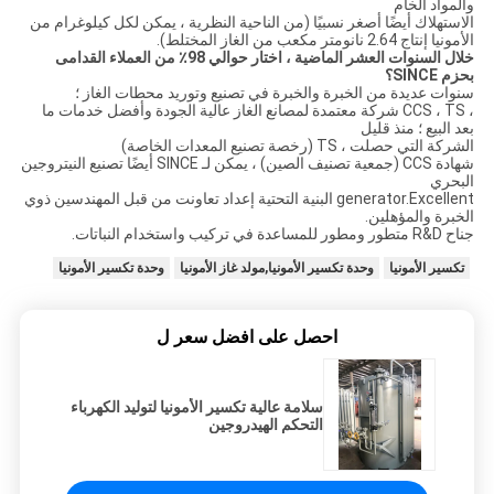
والمواد الخام
الاستهلاك أيضًا أصغر نسبيًا (من الناحية النظرية ، يمكن لكل كيلوغرام من
الأمونيا إنتاج 2.64 نانومتر مكعب من الغاز المختلط).
خلال السنوات العشر الماضية ، اختار حوالي 98٪ من العملاء القدامى
بحزم SINCE؟
سنوات عديدة من الخبرة والخبرة في تصنيع وتوريد محطات الغاز ؛
، CCS ، TS شركة معتمدة لمصانع الغاز عالية الجودة وأفضل خدمات ما
بعد البيع ؛ منذ قليل
الشركة التي حصلت ، TS (رخصة تصنيع المعدات الخاصة)
شهادة CCS (جمعية تصنيف الصين) ، يمكن لـ SINCE أيضًا تصنيع النيتروجين
البحري
generator.Excellent البنية التحتية إعداد تعاونت من قبل المهندسين ذوي
الخبرة والمؤهلين.
جناح R&D متطور ومطور للمساعدة في تركيب واستخدام النباتات.
تكسير الأمونيا
وحدة تكسير الأمونيا,مولد غاز الأمونيا
وحدة تكسير الأمونيا
احصل على افضل سعر ل
سلامة عالية تكسير الأمونيا لتوليد الكهرباء
التحكم الهيدروجين