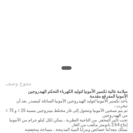
خريطة
الموقع
سياسة
الخصوصية
منتوج وصف
سلامة عالية تكسير الأمونيا لتوليد الكهرباء التحكم الهيدروجين
الأمونيا المفرقع مقدمة
يأخذ تكسير الأمونيا لتوليد الهيدروجين الأمونيا السائلة كمصدر. بعد أن
تبخرت ،
ثم يتم تسخين الأمونيا وتتحول إلى غاز مختلط بنيتروجين بنسبة 25 ٪ و 75 ٪
من الهيدروجين
تحت تأثير المحفز. من الناحية النظرية ، يمكن لكل كيلو جرام من الأمونيا
إنتاج 2.64 نانومتر مكعب من الغاز.
تمتلك معداتنا خصائص ومزايا البنية المدمجة ، مساحة منخفضة