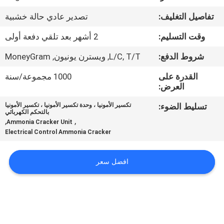
الجودة
تفاصيل التغليف:
تصدير عادي حالة خشبية
اتصل
وقت التسليم:
2 أشهر بعد تلقي دفعة أولى
بنا
شروط الدفع:
L/C, T/T, ويسترن يونيون, MoneyGram
القدرة على
1000 مجموعة/سنة
أخبار
العرض:
تسليط الضوء:
تكسير الأمونيا ، وحدة تكسير الأمونيا ، تكسير الأمونيا
بالتحكم الكهربائي
القضايا
,
,
Ammonia Cracker Unit
Electrical Control Ammonia Cracker
اطلب
افضل سعر
عرض
أسعار
NEWS