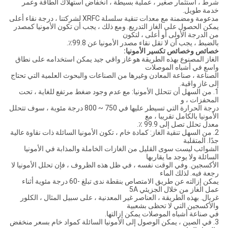
شرط ، استثمار صغير ، عملية بسيطة ، انخفاض استهلاك الطاقة وعمر
خدمة طويل.
مدعومة ومضمنة مع معدات تنقية سلسلة XRFC لشركتنا ، درجة نقاء أعلى
يمكن الحصول على الغاز التدريع. ومع ذلك ، يجب أن تكون الأمونيا كمصدر
من الدرجة الأولى أو أعلى ، لتكون
بالضبط ، يجب أن لا تقل نقاء مصدر الأمونيا عن 99.8٪.
خصائص وخصائص تكسير الأمونيا:
الغاز المصنوع بهذه الطريقة هو غاز واقي جيد يمكن استخدامه على نطاق
واسع في أشباه الموصلات
الصناعة ، صناعة المعادن وغيرها من الصناعات والبحوث العلمية التي تحتاج
إلى غاز واقية.
1. من السهل أن تتحلل الأمونيا: مع عدم وجود ضغط مرتفع للغاية ، تحت
المحفزات ، و
درجة الحرارة التي تسيطر عليها في 750 ~ 800 درجة مئوية ، سوف تتحلل
الأمونيا بالكامل تقريبا ، مع
معدل تحلل تصل إلى 99.9 ٪.
2. من السهل تنقية الغاز: كمادة خام ، تكون الأمونيا السائلة ذات نقاوة عالية
جدًا. المتقلبة
الشوائب ليست سوى القليل من الغازات الخاملة والمذابة في الأمونيا
السائلة ولا يوجد ما يقاربها
الأكسجين. وفي الوقت نفسه ، في ظل هذه الظروف ، فإن تحلل الأمونيا لا
رجعة فيه. لذلك الماء
يمكن إزالته عن طريق الامتصاص بنقطة ندى تبلغ -60 درجة مئوية أثناء
عمل الغاز من خلال الجزيئي 5A
غربال. بهذه الطريقة ، العناصر غير المعدنية ، على سبيل المثال ، الكلور
والأكسجين التي لا تحظى بشعبية
في صناعة أشباه الموصلات يمكن إزالتها.
3. في الصين ، يمكن الوصول إلى الأمونيا السائلة كمواد خام بسعر منخفض