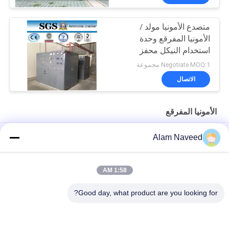
متصدع الأمونيا مولد /
الأمونيا المفرقع وحدة
استخدام النيكل محفز
Negotiate MOQ:1 مجموعة
الاتصال
الأمونيا المفرقع
مصنع كراكير الأمونيا إنتاج الهيدروجين، للخط العائم الزجاجي، صناعة
Alam Naveed
الصلب
إنتاج الهيدروجين مصنع تكسير الأمونيا الزجاج العائم صناعة الصلب
1:58 AM
مولد غاز الأمونيا الأوتوماتيكي سهل التركيب
Good day, what product are you looking for?
فئات شعبية
جميع