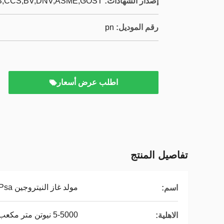
إصدار الشهادات:
,CCS,BV,DNV,ASME,GOST,
رقم الموديل:
pn
اطلب عرض أسعار
تفاصيل المنتج
مولد غاز النيتروجين Psa
اسم:
5-5000 نيوتن متر مكعب / ساعة
الاهلية: