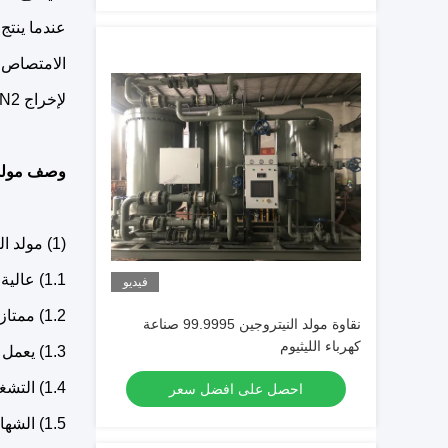
عندما ينتج أحد الأبراج N2 ، يقوم برج آخ
الامتصاص ا
لإخراج N2 بشكل مستمر.
وصف مولد غا
(1) مولد النيتروجين
1.1) عالية النقاء
فيديو
1.2) ممتاز في توفير الطاقة
نقاوة مولد النيتروجين 99.9995 صناعة
كهرباء الليثيوم
1.3) يعمل بسلاسة ، وعمر طويل
1.4) التشغيل التلقائي
احصل على افضل سعر
1.5) الشهادة: ISO9001: 2008