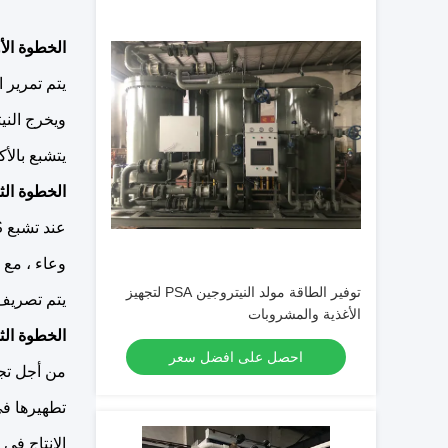
الخطوة الأو
يتم تمرير الهوا
ويخرج النيتروج
يتشبع بالأ
الخطوة الثا
عند تشبع CMS في الوعاء ، تحول العملية توليد النيتروجين إلى الآخر
وعاء ، مع 
توفير الطاقة مولد النيتروجين PSA لتجهيز
يتم تصريف 
الأغذية والمشروبات
الخطوة الثا
احصل على افضل سعر
من أجل تجديد CMS في الوعاء ، يكون جزء من النيتروجين ا
تطهيرها في
الإنتاج في ا