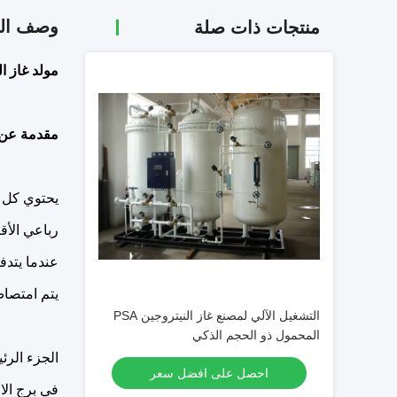
وصف الم
منتجات ذات صلة
مولد غاز النيتروجين القوي
مقدمة عن مو
يحتوي كل من N2 و O2 على رباعي القطب ، لأن رباعي القطب 
رباعي الأقطاب O2 (0.10 Å) ، فإن قدرة الامتصاص بواسطة ال
عندما يتد
يتم امتصاص غاز N2 ويتم الحص
التشغيل الآلي لمصنع غاز النيتروجين PSA
المحمول ذو الحجم الذكي
الجزء الرئيسي من مولد O2 عبارة عن برج
احصل على افضل سعر
في برج الامتزاز ، يتم امتصاص 