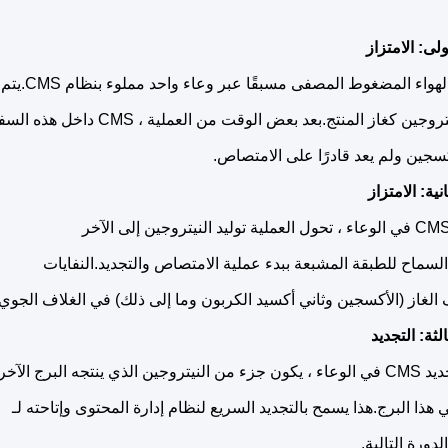
لى: الامتزاز
ء المضغوط المصفى مسبقًا عبر وعاء واحد مملوء بنظام CMS.يتم امتصاص الأكسجين بواسطة CMS
ين كغاز المنتج.بعد بعض الوقت من العملية ، CMS داخل هذه السفينة
كسجين ولم يعد قادرًا على الامتصاص.
نية: الامتزاز
السماح للطبقة المشبعة ببدء عملية الامتصاص والتجديد.النفايات
الغاز (الأكسجين وثاني أكسيد الكربون وما إلى ذلك) في الغلاف الجوي.
لثة: التجديد
لذي ينتجه البرج الآخر
 هذا البرج.هذا يسمح بالتجديد السريع لنظام إدارة المحتوى وإتاحته لـ
لدورة التالية.