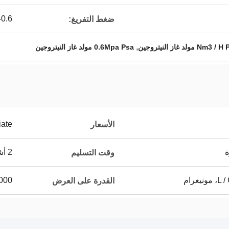
0.3-0.6 مي
ضغط التفريغ:
,
0.6Mpa Psa مولد غاز النيتروجين
iate
الأسعار
ة
2 أشهر بعد تلقي دفعة أولى
وقت التسليم
1000 مجموع
القدرة على العرض