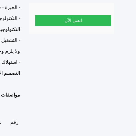
· الخبرة - قمنا بتوريد أك
· التكنولوج
اتصل الآن
التكنولوجي
· التشغيل الآلي -
ولا يلزم و
· استهلاك 
التصميم ال
مواصفات مول
رقم
ن