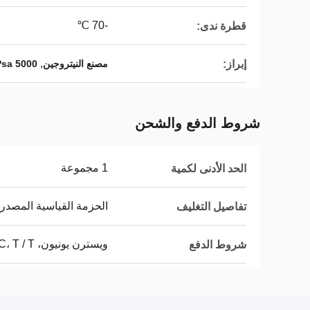
-70 ℃
قطرة ندى:
,
إبراز:
مصنع النيتروجين
5000 Nm3 / H Psa مولد غاز النيتروجين
شروط الدفع والشحن
1 مجموعة
الحد الأدنى لكمية
الحزمة القياسية المصدر
تفاصيل التغليف
ويسترن يونيون، L / C، T / T، مونيغرام
شروط الدفع