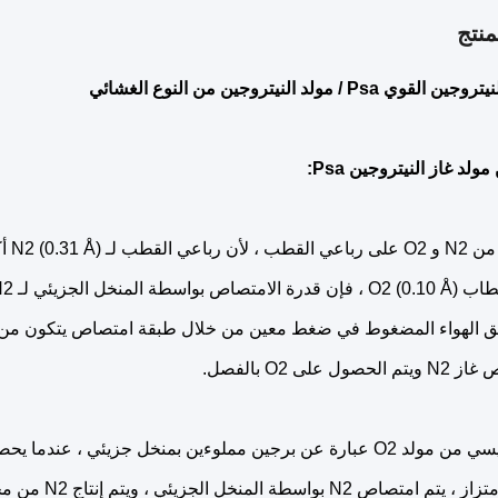
نتج
 Psa / مولد النيتروجين من النوع الغشائي
لد غاز النيتروجين Psa:
لـ N2 (0.31 Å) أكبر من
منخل الجزيئي لـ N2 أقوى من O2.
فق الهواء المضغوط في ضغط معين من خلال طبقة امتصاص يتكون من 
ول على O2 بالفصل.
ين مملوءين بمنخل جزيئي ، عندما يحصل الهواء المضغوط
N2 بواسطة المنخل الجزيئي ، ويتم إنتاج N2 من محطة التصدير.