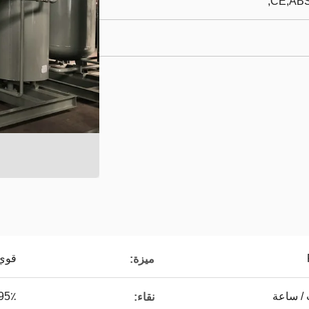
CE,ABS
قوي
ميزة:
5٪ - 99،9995٪
نقاء: