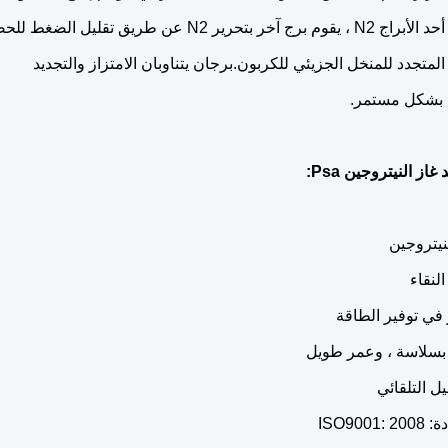
ر بتحرير N2 عن طريق تقليل الضغط للحصول على
لمتجدد للمنخل الجزيئي للكربون.برجان يتناوبان الامتزاز والتجديد
ز النيتروجين Psa: