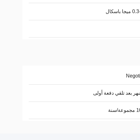
جا باسكال
Negot
ة/سنة