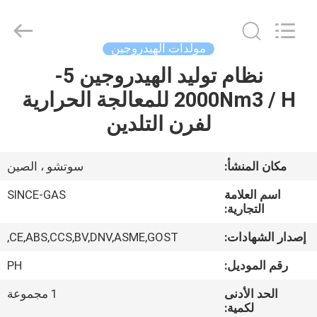
JoShining
Energy
&
Technology
Co.,Ltd.
مولدات الهيدروجين
All
Rights
Reserved.
نظام توليد الهيدروجين 5-
بيت
2000Nm3 / H للمعالجة الحرارية
منتجات
لفرن التلدين
معلومات
مكان المنشأ:
سوتشو ، الصين
عنا
اسم العلامة
SINCE-GAS
التجارية:
جولة
إصدار الشهادات:
CE,ABS,CCS,BV,DNV,ASME,GOST,
المصنع
رقم الموديل:
PH
الحد الأدنى
1 مجموعة
مراقبة
لكمية: