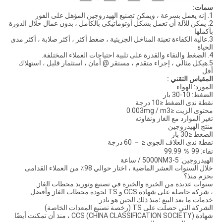
سمات:
1. إنه يعمل بسرعة ، ويمكن تصنيع الهيدروجين المؤهل على الفور
2. يمكن للآلة أن تعمل بشكل أوتوماتيكي بالكامل ، بدون عمال خلال الدورة
بأكملها
3.عالية الكفاءة تعبئة المناخل الجزيئية ، ضغط أكثر ، أكثر صلابة ، أكثر مدى
الحياة
4. الضغط والنقاء والقدرة على تلبية احتياجات العملاء المختلفة.
5.هيكل مثالي ، إجراء متقدم ، مستقر @ أمان ، استثمار قليل ، استهلاك
أقل
المقياس التقني :
المورد: الهواء
الضغط: 10-30 بار
نقطة ندى الضغط ≤10 درجة
محتوى الزيت ≤0.003mg / m3
تغير الموارد مع الغاز ونقاوته
منتج الهيدروجين
الضغط ≤30 بار
نقطة ندى الغلاف الجوي ≤ － 60 درجة
نقاء: 99 ％ 99.99
الهيدروجين: 5-5000NM3 / ساعة
خلال السنوات العشر الماضية ، اختار حوالي 98٪ من العملاء القدامى
بحزم منذ؟
سنوات عديدة من الخبرة والخبرة في تصنيع وتوريد محطات الغاز.
، شركة حاصلة على شهادة CCS و TS لجودة محطات الغاز وأفضل
خدمات ما بعد البيع ؛منذ ذلك الحين هو نادر
الشركة التي حصلت على TS (رخصة تصنيع المعدات الخاصة)
شهادة CCS (CHINA CLASSIFICATION SOCIETY) ، منذ أن تمكنت أيضًا