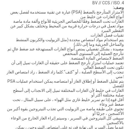
4. BV // CCS / ISO
وصف:
الامتزاز المتأرجح بالضغط (PSA) عبارة عن تقنية مستخدمة لفصل بعض
أنواع الغازات عن خليط من
الغازات تحت الضغط وفقًا للخصائص الجزيئية للأنواع وألفة مادة ماصة
مواد.تعمل في درجات حرارة قريبة من المحيط وتختلف بشكل كبير عن
التقطير المبرد
تقنيات فصل الغازات.
يتم استخدام مواد امتصاص محددة (مثل الزيوليت والكربون المنشط
والمناخل الجزيئية وما إلى ذلك)
مصيدة ، بشكل تفضيلي يمتص أنواع الغازات المستهدفة عند ضغط عالٍ.ثم
تتأرجح العملية إلى المستوى المنخفض
الضغط لامتصاص المادة الممتصة.
تعتمد عمليات امتزاز تأرجح الضغط على حقيقة أن الغازات تميل إلى أن
تكون تحت الضغط العالي
تنجذب إلى الأسطح الصلبة ، أو "كثف".كلما زاد الضغط ، زاد امتصاص الغاز
؛متي
يتم تقليل الضغط أو إطلاق الغاز أو امتصاصه.يمكن استخدام عمليات PSA
للفصل
الغازات في خليط لأن الغازات المختلفة تميل إلى الانجذاب إلى أسطح
صلبة مختلفة أكثر أو
أقل قوة.إذا تم تمرير خليط غازي مثل الهواء ، على سبيل المثال ، تحت
ضغط عبر وعاء
تحتوي على طبقة ماصة من الزيوليت التي تجذب النيتروجين بقوة أكبر من
الأكسجين ، جزئيًا أو
سيبقى كل النيتروجين في السرير ، وسيتم إثراء الغاز الخارج من الوعاء
بالأكسجين.
عندما يصل السرير إلى نهاية قدرته على امتصاص النيتروجين ، يمكن