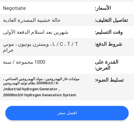
الجودة
الأسعار:
Negotiate
تفاصيل التغليف:
حالة خشبية المصدرة العادية
اتصل
بنا
وقت التسليم:
شهرين بعد استلام الدفعة الأولى
شروط الدفع:
L / C ، T / T ، ويسترن يونيون ، موني
جرام
أخبار
القدرة على
1000 مجموعة / سنة
العرض:
القضايا
تسليط الضوء:
مولدات غاز الهيدروجين ، مولد الهيدروجين الصناعي ،
2000Nm3 / H نظام توليد الهيدروجين
,
,
اطلب
Industrial Hydrogen Generator
2000Nm3/H Hydrogen Generation System
عرض
أسعار
افضل سعر
NEWS