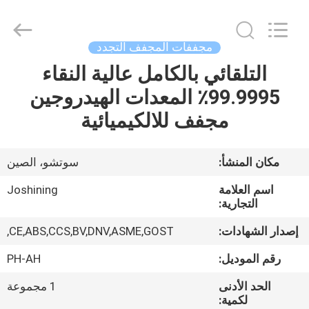
JoShining
Energy
&
Technology
Co.,Ltd.
مجففات المجفف التجدد
All
Rights
Reserved.
التلقائي بالكامل عالية النقاء
بيت
99.9995٪ المعدات الهيدروجين
منتجات
مجفف للالكيميائية
معلومات
مكان المنشأ:
سوتشو، الصين
عنا
اسم العلامة
Joshining
التجارية:
جولة
إصدار الشهادات:
CE,ABS,CCS,BV,DNV,ASME,GOST,
المصنع
رقم الموديل:
PH-AH
الحد الأدنى
1 مجموعة
مراقبة
لكمية: