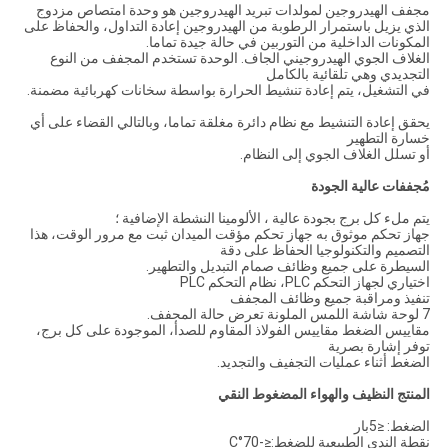
مجفف الهيدروجين لمولدات تبريد الهيدروجين هو وحدة امتصاص مزدوج
الذي يزيل باستمرار الرطوبة من الهيدروجين إعادة التداول، والحفاظ على
المكونات الداخلية من التوربين في حالة جيدة تماما.
الغلاف الجوي الهيدروجيني الجاف. الوحدة تستخدم المجفف من النوع
التجديدي وهي تلقائية بالكامل
في التشغيل، يتم إعادة تنشيط الحرارة بواسطة سخانات كهربائية مضمنة.
يحقق إعادة التنشيط مع نظام دائرة مغلقة تماما، وبالتالي القضاء على أي
خسارة التطهير
أو تسلل الغلاف الجوي إلى النظام.
مُجففات عالية الجودة
يتم ملء كل برج بجودة عالية ، الألومينا النشطة الإضافية ؛
جهاز تحكم موثوق به جهاز تحكم مؤقت الميدان ثبت مع مرور الوقت، هذا
التصميم والتكنولوجيا الحفاظ على دقة
السيطرة على جميع وظائف صمام التبديل والتطهير.
اختياري لجهاز التحكم PLC، نظام التحكم PLC
تنفيذ ومراقبة جميع وظائف المجفف
7 لوحة شاشة اللمس الملونة تعرض حالة المجفف.
مقاييس الضغط مقاييس الفولاذ المقاوم للصدأ، الموجودة على كل برج،
توفر إشارة بصرية
الضغط أثناء عمليات التجفيف والتجديد.
المنتج النظيف والهواء المضغوط النقي
الضغط: ≤5بار
نقطة الندى الطبيعية للضغط:≤-70°C