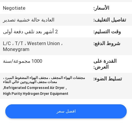
الجودة
الأسعار:
Negotiate
تفاصيل التغليف:
العادية حالة خشبية تصدير
اتصل
بنا
وقت التسليم:
2 أشهر بعد تلقي دفعة أولى
شروط الدفع:
L/C ، T/T ، Western Union ،
Moneygram
أخبار
القدرة على
1000 مجموعة/سنة
العرض:
القضايا
تسليط الضوء:
مجففات الهواء المجفف ، مجفف الهواء المضغوط المبرد ،
معدات مجفف الهيدروجين عالي النقاء
,
,
اطلب
Refrigerated Compressed Air Dryer
High Purity Hydrogen Dryer Equipment
عرض
أسعار
افضل سعر
NEWS