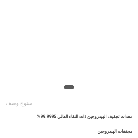
خريطة
الموقع
سياسة
الخصوصية
منتوج وصف
معدات تجفيف الهيدروجين ذات النقاء العالي 99.9995%
مجففات الهيدروجين