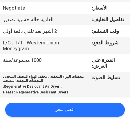
الجودة
الأسعار:
Negotiate
تفاصيل التغليف:
العادية حالة خشبية تصدير
اتصل
بنا
وقت التسليم:
2 أشهر بعد تلقي دفعة أولى
شروط الدفع:
L/C ، T/T ، Western Union ،
Moneygram
أخبار
القدرة على
1000 مجموعة/سنة
العرض:
القضايا
تسليط الضوء:
مجففات الهواء المجففة ، مجفف الهواء المجفف المتجدد ،
المجففات المجففة المسخنة
,
,
اطلب
Regenerative Desiccant Air Dryer
Heated Regenerative Desiccant Dryers
عرض
أسعار
افضل سعر
NEWS