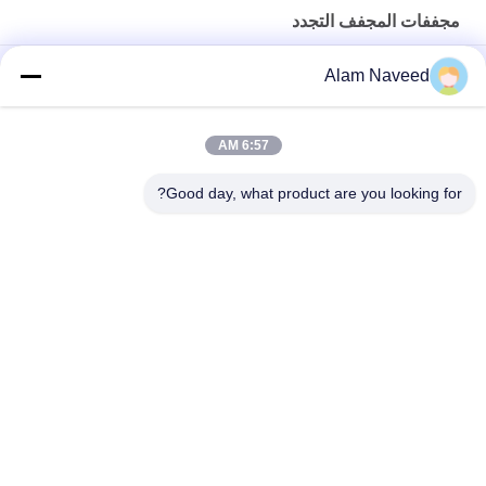
مجففات المجفف التجدد
توفير الطاقة التجديدي المجفف مجففات Heatless المجفف مجففات
Alam Naveed
يسخن التجديدي المجفف مجففات / الكربون الصلب المجفف مجففات
الهواء
6:57 AM
Heatless التجديدي المجفف مجففات نظام 5-5000Nm3 / H القدرات
Good day, what product are you looking for?
فئات شعبية
جميع
مولد الأكسجين VSA
مولدات النيتروجين بسا
مولد الأكسجين PSA
مولد الأوكسجين VPSA
غشاء مولدات 
ضغط الأكسجين
النيتروجين