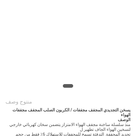
خريطة
الموقع
سياسة
الخصوصية
منتوج وصف
يسخن التجديدي المجفف مجففات / الكربون الصلب المجفف مجففات
الهواء
الوصف
منذ سلسلة ساخنة مجفف الهواء الامتزاز يتضمن سخان كهربائي خارجي
لتسخين الهواء الجاف تطهير ل
تجديد المجففة. التدفئة تسمح للمجففات للاستهلاك 6٪ فقط من حجم