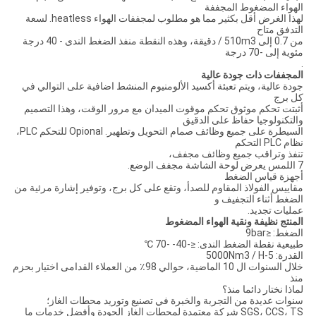
الهواء المضغوط المجففة
لهذا الغرض أقل بكثير مما هو مطلوب لمجففات الهواء heatless. لسعة
التدفق متاح
من 0.7 إلى 510m3 / دقيقة، وهذه النقطة منفذ الضغط الندى - 40 درجة
مئوية إلى -70 درجة
.
المجففات ذات جودة عالية
جودة عالية، ويتم تعبئة أكسيد الألومنيوم المنشط اضافية على التوالي في
كل برج
أثبتت تحكم موثوق تحكم موقوت الميدان مع مرور الوقت، وهذا التصميم
والتكنولوجيا حفاظ على الدقيق
السيطرة على جميع وظائف صمام التحويل وتطهير. Opional للتحكم PLC،
نظام PLC التحكم
تنفذ وتراقب جميع وظائف مجفف،
7 اللمس يعرض لوحة الشاشة مجفف الوضع.
أجهزة قياس الضغط
مقاييس الفولاذ المقاوم للصدأ، وتقع على كل برج، وتوفير إشارة مرئية من
الضغط أثناء التجفيف و
عمليات تجديد.
المنتج نظيفة ونقية الهواء المضغوط
الضغط: ≤9bar
طبيعية نقطة الضغط الندى: ≤-40- -70 ℃
القدرة: 5-5000Nm3 / H
خلال السنوات ال 10 الماضية، حوالي 98٪ من العملاء القدامى اختيار بحزم
منذ
لماذا نختار دائما منذ؟
سنوات عديدة من التجربة والخبرة في تصنيع وتوريد محطات الغاز؛
SGS، CCS، TS شركة معتمدة لمحطات الغاز الجودة وأفضل خدمات ما