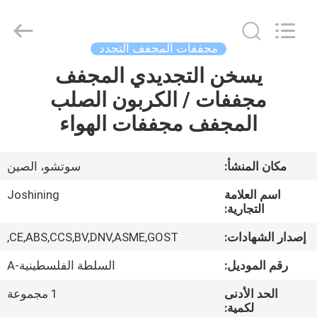
JoShining
Energy
&
Technology
Co.,Ltd.
مجففات المجفف التجدد
All
Rights
Reserved.
يسخن التجديدي المجفف
بيت
مجففات / الكربون الصلب
منتجات
المجفف مجففات الهواء
معلومات
مكان المنشأ:
سوتشو، الصين
عنا
اسم العلامة
Joshining
التجارية:
جولة
إصدار الشهادات:
CE,ABS,CCS,BV,DNV,ASME,GOST,
المصنع
رقم الموديل:
السلطة الفلسطينية-A
الحد الأدنى
1 مجموعة
مراقبة
لكمية: