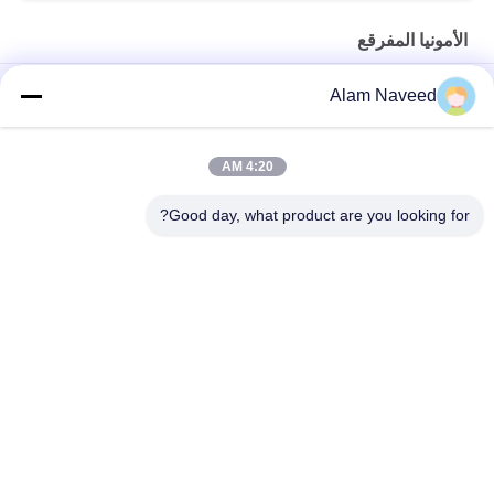
الأمونيا المفرقع
مصنع كراكير الأمونيا إنتاج الهيدروجين، للخط العائم الزجاجي، صناعة
Alam Naveed
الصلب
إنتاج الهيدروجين مصنع تكسير الأمونيا الزجاج العائم صناعة الصلب
4:20 AM
مولد غاز الأمونيا الأوتوماتيكي سهل التركيب
Good day, what product are you looking for?
فئات شعبية
جميع
مولد الأكسجين VSA
مولدات النيتروجين بسا
مولد الأكسجين PSA
مولد الأوكسجين VPSA
غشاء مولدات 
ضغط الأكسجين
النيتروجين