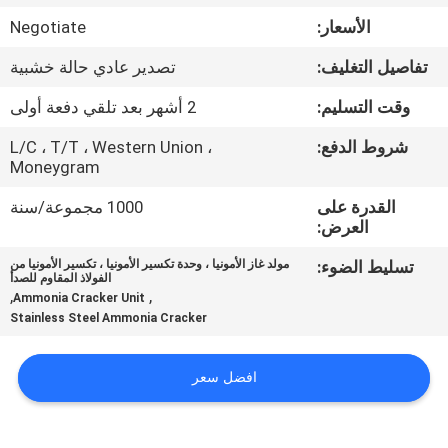
الجودة
الأسعار:
Negotiate
تفاصيل التغليف:
تصدير عادي حالة خشبية
اتصل
بنا
وقت التسليم:
2 أشهر بعد تلقي دفعة أولى
شروط الدفع:
L/C ، T/T ، Western Union ،
Moneygram
أخبار
القدرة على
1000 مجموعة/سنة
العرض:
القضايا
تسليط الضوء:
مولد غاز الأمونيا ، وحدة تكسير الأمونيا ، تكسير الأمونيا من
الفولاذ المقاوم للصدأ
,
,
اطلب
Ammonia Cracker Unit
Stainless Steel Ammonia Cracker
عرض
أسعار
افضل سعر
NEWS