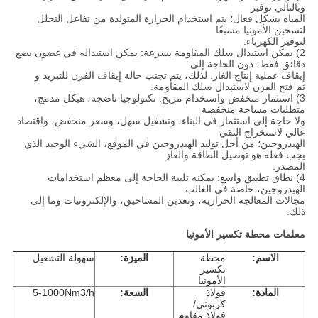
وبالتالي توفير
المياه بشكل فعال؛ يتم استخدام الحرارة المتولدة من تفاعل التحلل
لتسخين الأمونيا مسبقًا
لتوفير الكهرباء.
2) يمكن استبدال سلك المقاومة بسرعة: يمكن استبداله في غضون بضع
دقائق فقط، دون الحاجة إلى
إيقاف عملية إنتاج الغاز. لذلك، يتم تجنب حالة إيقاف الفرن للتبريد و
ثم فتح الفرن لاستبدال سلك المقاومة.
3) استثمار منخفض واستخدام مريح: تكنولوجيا ناضجة، هيكل مدمج،
متطلبات مساحة منخفضة
ولا حاجة إلى استثمار في البناء، وتشغيل سهل، وسعر منخفض، واقتصاد
عالي لاستخراج النقي
الهيدروجين؛ من أجل توليد الهيدروجين في الموقع، الشيء الوحيد الذي
يجب فعله هو توصيل الطاقة والغاز
المصدر.
4) نطاق تطبيق واسع: يمكنه تلبية الحاجة إلى معظم استخدامات
الهيدروجين، خاصة في الغالب
مجالات المعالجة الحرارية، وتعدين المساحيق، والإلكترونيات وما إلى
ذلك.
معلمات محطة تكسير الأمونيا
الاسم:
محطة
الميزة:
سهولة التشغيل
تكسير
الأمونيا
المادة:
فولاذ
السعة:
5-1000Nm3/h
كربوني/
فولاذ مقاوم