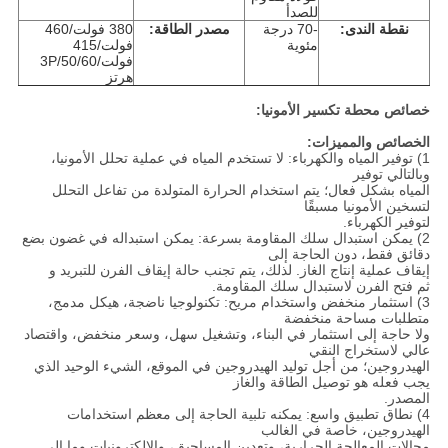
للصدأ
نقطة الندى:
-70 درجة
مصدر الطاقة:
380 فولت/460
مئوية
فولت/415
فولت/3P/50/60
هرتز
خصائص محطة تكسير الأمونيا:
الخصائص والمميزات:
1) توفير المياه والكهرباء: لا تستخدم المياه في عملية تحلل الأمونيا،
وبالتالي توفير
المياه بشكل فعال؛ يتم استخدام الحرارة المتولدة من تفاعل التحلل
لتسخين الأمونيا مسبقًا
لتوفير الكهرباء.
2) يمكن استبدال سلك المقاومة بسرعة: يمكن استبداله في غضون بضع
دقائق فقط، دون الحاجة إلى
إيقاف عملية إنتاج الغاز. لذلك، يتم تجنب حالة إيقاف الفرن للتبريد و
ثم فتح الفرن لاستبدال سلك المقاومة.
3) استثمار منخفض واستخدام مريح: تكنولوجيا ناضجة، هيكل مدمج،
متطلبات مساحة منخفضة
ولا حاجة إلى استثمار في البناء، وتشغيل سهل، وسعر منخفض، واقتصاد
عالي لاستخراج النقي
الهيدروجين؛ من أجل توليد الهيدروجين في الموقع، الشيء الوحيد الذي
يجب فعله هو توصيل الطاقة والغاز
المصدر.
4) نطاق تطبيق واسع: يمكنه تلبية الحاجة إلى معظم استخدامات
الهيدروجين، خاصة في الغالب
مجالات المعالجة الحرارية، وتعدين المساحيق، والإلكترونيات وما إلى