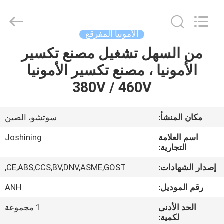
JoShining
Energy
&
Technology
Co.,Ltd.
الأمونيا المفرقع
All
Rights
Reserved.
من السهل تشغيل مصنع تكسير
بيت
الأمونيا ، مصنع تكسير الأمونيا
منتجات
380V / 460V
معلومات
مكان المنشأ:
سوتشو، الصين
عنا
اسم العلامة
Joshining
التجارية:
جولة
إصدار الشهادات:
CE,ABS,CCS,BV,DNV,ASME,GOST,
المصنع
رقم الموديل:
ANH
الحد الأدنى
1 مجموعة
مراقبة
لكمية: