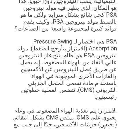
ائية، يلعب النيتروجين دورًا حيويًا. هذا
الجودة
مكان الذي يظهر فيه مولد نيتروجين
PS كحل شائع بشكل متزايد. ولكن ما هو
بالضبط مولد نيتروجين PSA، وكيف يقدم
اتصل
 كبيرة لمجموعة واسعة من الصناعات؟
بنا
PSA هي اختصار لـ Pressure Swing
Adsorption (الامتزاز بتأرجح الضغط). مولد
أخبار
نيتروجين PSA هو نظام ينتج غاز النيتروجين
النقاء من الهواء المضغوط. إنه يعمل
القضايا
يق فصل النيتروجين عن الأكسجين
زات الأخرى الموجودة في الهواء
دام مادة تسمى المنخل الجزيئي
اطلب
الكربوني (CMS). تتضمن العملية خطوتين
عرض
تين:
أسعار
زاز: يتم تغذية الهواء المضغوط في وعاء
يحتوي على CMS. يمتص CMS بشكل انتقائي
) جزيئات الأكسجين، جنبًا إلى جنب مع
NEWS