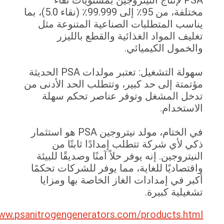
مختلفة، من 95٪ إلى 99.999٪ (نقاء 5.0)، بما
 المتطلبات الصناعية المتنوعة مثل
المواد الغذائية والقطع بالليزر
ول الكيميائي.
سهولة التشغيل: تعتبر مولدات PSA الحديثة
ة إلى حد كبير، وتتطلب الحد الأدنى من
المشغل وتوفر عناصر تحكم سهلة
خدام.
في الختام، مولد نيتروجين PSA هو استثمار
أي شركة تتطلب إمدادًا ثابتًا من
وجين. إنه يوفر حلاً آمنًا وصديقًا للبيئة
ديًا للغاية، مما يوفر للشركات تحكمًا
في إمدادات الغاز الخاصة بها ومزايا
ية كبيرة.
https://www.psanitrogengenerators.com/products