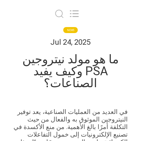
JoShining
Energy
&
Technology
Co.,Ltd.
All
Rights
Reserved.
بيت
NEWS
Jul 24, 2025
منتجات
ا هو مولد نيتروجين
PSA وكيف يفيد
معلومات
الصناعات؟
عنا
جولة
عديد من العمليات الصناعية، يعد توفير
المصنع
روجين الموثوق به والفعال من حيث
ة أمرًا بالغ الأهمية. من منع الأكسدة في
مراقبة
 الإلكترونيات إلى خمول التفاعلات