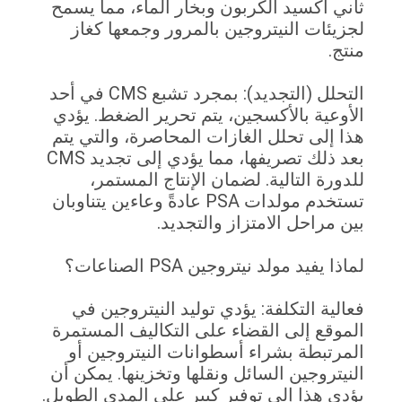
أكسيد الكربون وبخار الماء، مما يسمح
ات النيتروجين بالمرور وجمعها كغاز
خريطة
الموقع
التحلل (التجديد): بمجرد تشبع CMS في أحد
ية بالأكسجين، يتم تحرير الضغط. يؤدي
سياسة
لى تحلل الغازات المحاصرة، والتي يتم
بعد ذلك تصريفها، مما يؤدي إلى تجديد CMS
الخصوصية
 التالية. لضمان الإنتاج المستمر،
تستخدم مولدات PSA عادةً وعاءين يتناوبان
راحل الامتزاز والتجديد.
يد مولد نيتروجين PSA الصناعات؟
 التكلفة: يؤدي توليد النيتروجين في
ع إلى القضاء على التكاليف المستمرة
بطة بشراء أسطوانات النيتروجين أو
روجين السائل ونقلها وتخزينها. يمكن أن
هذا إلى توفير كبير على المدى الطويل.