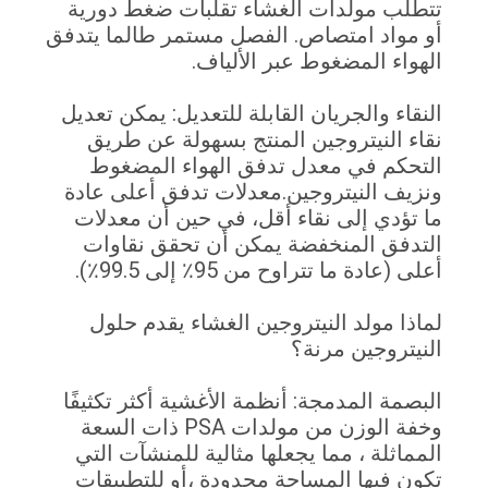
تتطلب مولدات الغشاء تقلبات ضغط دورية
أو مواد امتصاص. الفصل مستمر طالما يتدفق
خريطة
الهواء المضغوط عبر الألياف.
الموقع
النقاء والجريان القابلة للتعديل: يمكن تعديل
نقاء النيتروجين المنتج بسهولة عن طريق
سياسة
التحكم في معدل تدفق الهواء المضغوط
ونزيف النيتروجين.معدلات تدفق أعلى عادة
الخصوصية
ما تؤدي إلى نقاء أقل، في حين أن معدلات
التدفق المنخفضة يمكن أن تحقق نقاوات
أعلى (عادة ما تتراوح من 95٪ إلى 99.5٪).
لماذا مولد النيتروجين الغشاء يقدم حلول
النيتروجين مرنة؟
البصمة المدمجة: أنظمة الأغشية أكثر تكثيفًا
وخفة الوزن من مولدات PSA ذات السعة
المماثلة ، مما يجعلها مثالية للمنشآت التي
تكون فيها المساحة محدودة ،أو للتطبيقات