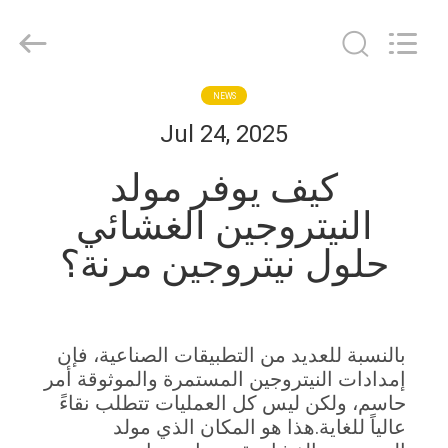
JoShining
Energy
&
Technology
Co.,Ltd.
All
Rights
Reserved.
بيت
NEWS
Jul 24, 2025
منتجات
كيف يوفر مولد
النيتروجين الغشائي
معلومات
حلول نيتروجين مرنة؟
عنا
جولة
بالنسبة للعديد من التطبيقات الصناعية، فإن
المصنع
إمدادات النيتروجين المستمرة والموثوقة أمر
حاسم، ولكن ليس كل العمليات تتطلب نقاءً
مراقبة
عالياً للغاية.هذا هو المكان الذي مولد