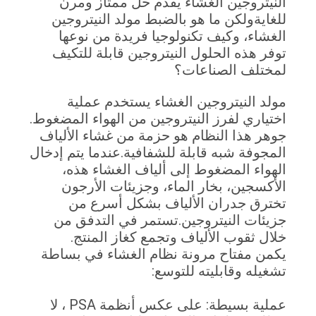
النيتروجين الغشاء يقدم حل ممتاز ومرن
الجودة
للغايةولكن ما هو بالضبط مولد النيتروجين
الغشاء، وكيف تكنولوجيا فريدة من نوعها
توفر هذه الحلول النيتروجين قابلة للتكيف
اتصل
لمختلف الصناعات؟
بنا
مولد النيتروجين الغشاء يستخدم عملية
اختياري لفرز النيتروجين من الهواء المضغوط.
أخبار
جوهر هذا النظام هو حزمة من غشاء الألياف
المجوفة شبه قابلة للشفافية.عندما يتم إدخال
القضايا
الهواء المضغوط إلى ألياف الغشاء هذه،
الأكسجين، بخار الماء، وجزيئات الأرجون
تخترق جدران الألياف بشكل أسرع من
اطلب
جزيئات النيتروجين.تستمر في التدفق من
عرض
خلال ثقوب الألياف وتجمع كغاز المنتج.
يكمن مفتاح مرونة نظام الغشاء في بساطة
أسعار
تشغيله وقابليته للتوسع:
عملية بسيطة: على عكس أنظمة PSA ، لا
NEWS