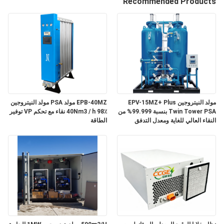
Recommended Products
الجودة
اتصل
بنا
أخبار
مولد النيتروجين EPV-15MZ+ Plus
EPB-40MZ مولد PSA مولد النيتروجين
Twin Tower PSA بنسبة 99.999% من
40Nm3 / h 98٪ نقاء مع تحكم VP توفير
القضايا
النقاء العالي للغاية ومعدل التدفق
الطاقة
15Nm3/h مع التحكم في PLC
اطلب
عرض
أسعار
NEWS