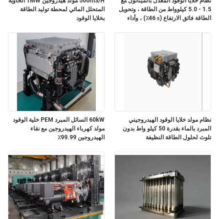
نظام خلايا الوقود المعدل بالميثانول مع
500m3/H مولد هيدروجين 1MW الحاوية
1.5 - 5.0 كيلوواط من الطاقة ، وتحويل
المتحلل المائي لمحطة توليد الطاقة
الطاقة فائق الارتفاع (≥ 46٪) ، وأداء
بخلايا الوقود
خريطة
هادئ للغاية (< 65 ديسيبل) للطاقة
الاحتياطية
الموقع
سياسة
الخصوصية
نظام مولد خلايا الوقود الهيدروجيني
60kW السائل المبرد PEM خلية الوقود
المبرد بالماء بقدرة 50 كيلو واط بدون
مولد كهرباء الهيدروجين مع نقاء
تلوث لحلول الطاقة النظيفة
الهيدروجين 99.99٪