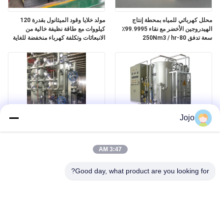
محلل كهربائي للمياه بمحطة إنتاج
مولد خلايا وقود الميثانول بقدرة 120
الهيدروجين الأخضر مع نقاء 99.9995٪
كيلووات مع طاقة نظيفة خالية من
سعة تدفق 80-250Nm3 / hr
الانبعاثات وتكلفة كهرباء منخفضة للغاية
Jojo
إنتاج الهيدروجين مصنع تكسير الأمونيا
مولد غاز الأمونيا الأوتوماتيكي سهل
الزجاج العائم صناعة الصلب
التركيب
3:47 AM
Good day, what product are you looking for?