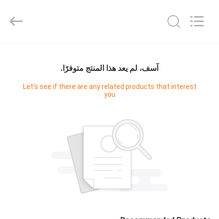
JoShining
Energy
&
Technology
Co.,Ltd.
All
Rights
Reserved.
بيت
آسف، لم يعد هذا المنتج متوفرًا.
منتجات
Let's see if there are any related products that interest
you
معلومات
عنا
جولة
المصنع
مراقبة