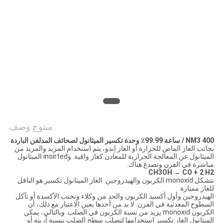
خريطة
الموقع
سياسة
الخصوصية
منتوج وصف
400 NM3 / ساعة 99.99٪ وحدة تكسير الميثانول لصحائف المدلفن الباردة
بجانب الغاز الماص للحرارة أو الغاز إندو، يتم استخدام المزيد والمزيد من
الميثانول عن المعالجة الحرارية للمعادن كغاز واقية. وinsirted الميثانول
مباشرة في الفرن وتصدع هناك.
CH3OH → CO + 2 H2
تتشكل monoxid الكربون والهيدروجين. الغاز الميثانول تكسير هو الناقل
للغاز ممتازة.
الهيدروجين وأول أكسيد الكربون والحد من وكلاء وتجنب الأكسدة أو تآكل
السطوح المعدنية في الفرن. لا بد من أخذها بعين الاعتبار مع ذلك، أن
الكربون monoxid يزيد من نسبة الكربون في الصلب. وبالتالي، يمكن
الميثانول الغاز تكسير استخدامها لتصلب سطح الصلب بنسبة آربنة أو