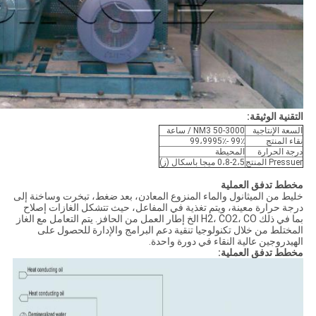
التقنية الوثيقة:
السعة الإنتاجية
50-3000 NM3 / ساعة
نقاء المنتج
99٪ -99،9995٪
درجة الحرارة
المحيطة
Pressuer المنتج
0،8-2،5 ميجا باسكال (ز)
مخطط تدفق العملية
خليط من الميثانول والماء المنزوع المعادن، بعد ضغط، تبخرت وساخنة إلى
درجة حرارة معينة، ويتم تغذية في المفاعل، حيث تتشكل الغازات إصلاح
بما في ذلك H2، CO2، CO الخ إطار العمل من الحافز. يتم التعامل مع الغاز
المختلط من خلال تكنولوجيا تنقية دعم البرامج والإدارة للحصول على
الهيدروجين عالية النقاء في دورة واحدة.
مخطط تدفق العملية: