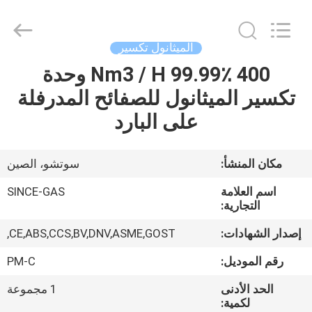
JoShining
Energy
&
Technology
Co.,Ltd.
الميثانول تكسير
All
Rights
Reserved.
400 Nm3 / H 99.99٪ وحدة
بيت
تكسير الميثانول للصفائح المدرفلة
منتجات
على البارد
معلومات
مكان المنشأ:
سوتشو، الصين
عنا
اسم العلامة
SINCE-GAS
التجارية:
جولة
إصدار الشهادات:
CE,ABS,CCS,BV,DNV,ASME,GOST,
المصنع
رقم الموديل:
PM-C
الحد الأدنى
1 مجموعة
مراقبة
لكمية: