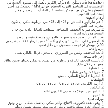
carburization. ويمكن زيادة تركيز الكربون يصل إلى مستوى التشبع من
الأوستينيت في المناطق القريبة السطح (حوالي 1MM العميق). من أجل
السيطرة على كربون، ويمكن إضافة بخار الماء أو النيتروجين يمكن
استخدامها للتخفيف.
أرقام التقنية:
1. في تيار الهواء الساخن، و 95٪ إلى 98٪ من الرطوبة يمكن أن تكون
تبخرت على الفور.
2. سريعة سرعة التجفيف: المساحة السطحية للسائل مادية من خلال
التفتيت هو زيادة كبيرة.
قد 3. المنتج التوحيد جيدة، سيولة، والذوبان، وارتفاع نقية، والجودة.
4. للحصول على السائل الذي يحتوي 0 ~ 60٪ من الرطوبة (خاص قد يكون
90٪)، ويمكن أن تجفف لمسحوق من خلال تجفيف
مره واحده.
5. بعد المجففة، وليس من الضروري أن سحق، غربال بالتالي تقليل
إجراءات منتجة.
6. بالنسبة للحجم، الكثافة والرطوبة من المنتجات يمكن تعديلها ضمن نطاق
معين من خلال تبادل
حالة عملية.
7. مرونة كبيرة من عملية
8. الشرط لا ارتفاع للمباني المصنع
التطبيقات:
1. آربنة، الكربنة، Carburization، Carburisation
2. التكلس
3. التليين من الفولاذ مع محتوى الكربون عالية
4. تطبيع
ميزات تقنية:
1. وهو ناضجة تكنولوجيا الانتاج، والتي يمكن أن تعمل بشكل آمن وموثوق.
2. المواد الخام سهلة للحصول على جانب سعر مستقر نسبيا، ونقلها