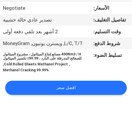
الجودة
الأسعار:
Negotiate
تفاصيل التغليف:
تصدير عادي حالة خشبية
اتصل
بنا
وقت التسليم:
2 أشهر بعد تلقي دفعة أولى
شروط الدفع:
L/C, T/T, ويسترن يونيون, MoneyGram
أخبار
تسليط الضوء:
400Nm3 / H مصانع إنتاج الميثانول ، مشروع الميثانول
للصفائح المدرفلة على البارد ، 99.99٪ تكسير الميثانول
,
,
Cold Rolled Sheets Methanol Project
القضايا
99.99% Methanol Cracking
اطلب
افضل سعر
عرض
أسعار
NEWS