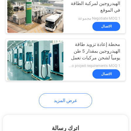
الهيدروجين لمركبة الطاقة
في الموقع
Negotiate MOQ:1 مجموعة
الاتصال
محطة إعادة تزويد طاقة
الهيدروجين بمقدار 5 طن
يومياً لشحن مركبات تعمل
بخلايا وقود الهيدروجين
according to project requirements MOQ:1 مجموعة
الاتصال
عرض المزيد
اترك رسالة