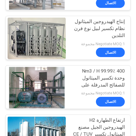
الجودة
الاتصال
إنتاج الهيدروجين الميثانول
اتصل
نظام تكسير لبيل نوع فرن
بنا
التلدين
Negotiate MOQ:1 مجموعة
أخبار
الاتصال
القضايا
400 Nm3 / H 99.99٪
وحدة تكسير الميثانول
للصفائح المدرفلة على
اطلب
البارد
Negotiate MOQ:1 مجموعة
عرض
الاتصال
أسعار
ارتفاع الطهارة H2
الهيدروجين الجيل مصنع
NEWS
الميثانول تكسير CE / TUV