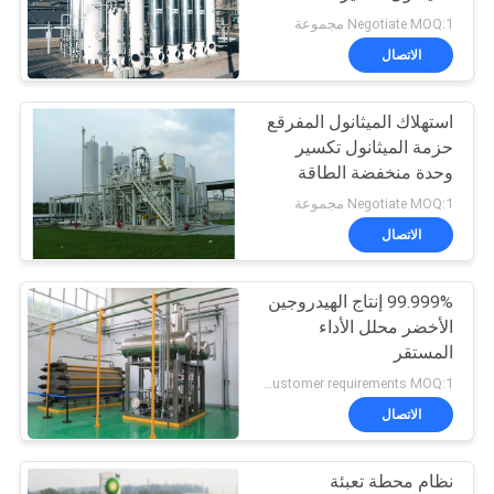
Ceritificate
Negotiate MOQ:1 مجموعة
خريطة
الاتصال
الموقع
استهلاك الميثانول المفرقع
حزمة الميثانول تكسير
سياسة
وحدة منخفضة الطاقة
الخصوصية
Negotiate MOQ:1 مجموعة
الاتصال
99.999% إنتاج الهيدروجين
الأخضر محلل الأداء
المستقر
According to customer requirements MOQ:1 مجموعة
الاتصال
نظام محطة تعبئة