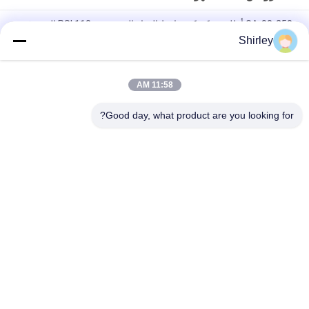
GA-90-250 أطلس - كوبكو ضاغط الهواء النيتروجين 110 PSI الموثوقية
العالية
Shirley
كفاءة عالية انجرسول راند نظام النيتروجين ضاغط الهواء توفير الطاقة
11:58 AM
عالية قوي المحمولة كوينسي النيتروجين ضاغط الهواء ماكس 100 PSI
350CFH
Good day, what product are you looking for?
فئات شعبية
جميع
مولد الأكسجين VSA
مولدات النيتروجين بسا
مولد الأكسجين PSA
مولد الأوكسجين VPSA
غشاء مولدات 
ضغط الأكسجين
النيتروجين