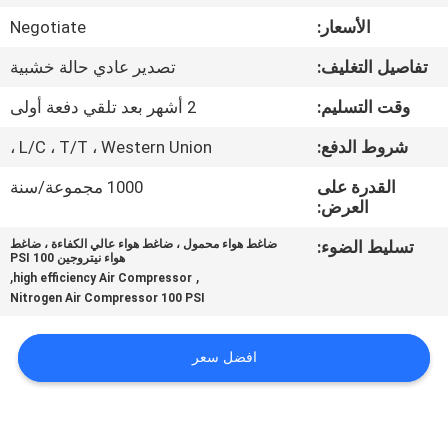
الجودة
الأسعار:
Negotiate
تفاصيل التغليف:
تصدير عادي حالة خشبية
اتصل
بنا
وقت التسليم:
2 أشهر بعد تلقي دفعة أولى
شروط الدفع:
L/C ، T/T ، Western Union ،
أخبار
القدرة على
1000 مجموعة/سنة
العرض:
القضايا
تسليط الضوء:
ضاغط هواء محمول ، ضاغط هواء عالي الكفاءة ، ضاغط
هواء نيتروجين 100 PSI
,
,
high efficiency Air Compressor
اطلب
Nitrogen Air Compressor 100 PSI
عرض
افضل سعر
أسعار
NEWS