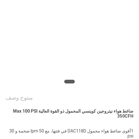
خريطة
الموقع
سياسة
الخصوصية
منتوج وصف
ضاغط هواء نيتروجين كوينسي المحمول ذو القوة العالية Max 100 PSI
350CFH
1أقوى ضاغط هواء محمول DAC118D في فئتها، مع 50 lpm ضخمة و 30
psi.