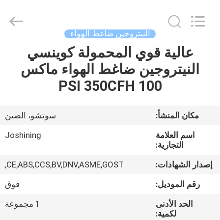
JoShining
Energy
&
Technology
Co.,Ltd.
النيتروجين ضاغط الهواء
All
Rights
Reserved.
عالية قوي المحمولة كوينسي
بيت
النيتروجين ضاغط الهواء ماكس
منتجات
100 PSI 350CFH
معلومات
مكان المنشأ:
سوتشو، الصين
عنا
اسم العلامة
Joshining
التجارية:
جولة
إصدار الشهادات:
CE,ABS,CCS,BV,DNV,ASME,GOST,
المصنع
رقم الموديل:
فوق
الحد الأدنى
1 مجموعة
مراقبة
لكمية: