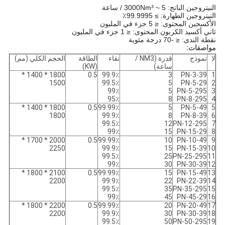
النيتروجين الناتج: 5 ~ 3000Nm³ / ساعة
النيتروجين الطهارة: ≥ 99.9995٪
الأكسجين المحتوى: ≤ 5 جزء في المليون
ثاني أكسيد الكربون المحتوى: ≤ 1 جزء في المليون
نقطة الندى: ≤ -70 درجة مئوية
مواصفات:
لا
نموذج
قدرة (NM3 /
نقاء
الطاقة
الحجم الكلي (مم)
ساعة)
(KW)
1800 * 1400 *
0.5
99.9٪
3
PN-3-39
1
1500
99.5٪
5
PN-5-29
2
99٪
5
PN-5-295
3
95٪
8
PN-8-295
4
1800 * 1400 *
0.5
99.99٪
5
PN-5-49
5
1800
99.9٪
8
PN-8-39
6
99.5٪
12
PN-12-295
7
99٪
15
PN-15-29
8
2000 * 1700 *
0.5
99.99٪
10
PN-10-49
9
2250
99.9٪
15
PN-15-39
10
99.5٪
25
PN-25-295
11
99٪
30
PN-30-39
12
2100 * 1800 *
0.5
99.99٪
15
PN-15-49
13
2200
99.9٪
22
PN-22-39
14
99.5٪
35
PN-35-295
15
99٪
45
PN-45-29
16
2200 * 1800 *
0.5
99.99٪
20
PN-20-49
17
2200
99.9٪
30
PN-30-39
18
99.5٪
50
PN-50-295
19