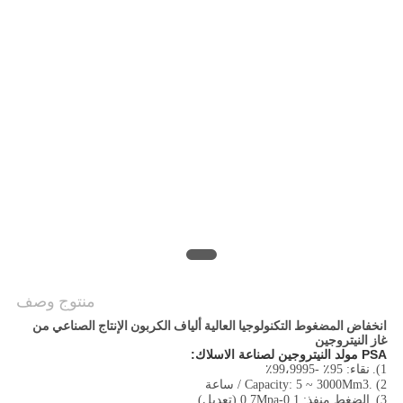
خريطة
الموقع
سياسة
الخصوصية
منتوج وصف
انخفاض المضغوط التكنولوجيا العالية ألياف الكربون الإنتاج الصناعي من
غاز النيتروجين
PSA مولد النيتروجين لصناعة الاسلاك:
1).
نقاء: 95٪ -99،9995٪
2) .Capacity: 5 ~ 3000Mm3 / ساعة
3).
الضغط منفذ: 0.1-0.7Mpa (تعديل)