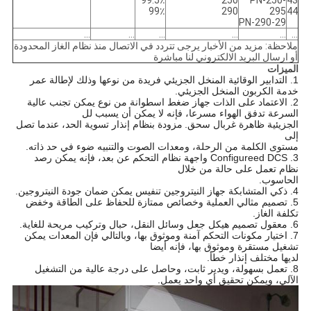
99.5٪
250
PN-250-
43
99٪
290
295
44
PN-290-29
...
...
...
...
...
...
ملاحظة: مزيد من الأخبار يرجى تتردد في الاتصال منذ نظام الغاز المحدودة
أو ارسال البريد الالكتروني لنا مباشرة
الميزات
1. التدابير الوقائية المنخل الجزيئي فريدة من نوعها وذلك لإطالة عمر
خدمة الكربون المنخل الجزيئي.
2. الاعتماد على الذات جهاز ضغط اسطوانة من نوع يمكن تجنب عالية
السرعة تدفق الهواء مسرعا، فإنه لا يمكن أن يسبب لل
الجزيئية ظاهرة غربال سحق.
مزودة بنظام إنذار تسوية الحد، عندما تصل
إلى
مستوى الكلمة من الرحلة، ومعدات الصوت والتنبيه ضوء في حد ذاته.
3. Configureed DCS واجهة نظام التحكم عن بعد، فإنه يمكن رصد
نظام تعمل على حالة من خلال
الحاسوب.
4. ذكي المتشابكة جهاز النيتروجين تنفيس يمكن ضمان جودة النيتروجين.
5. تصميم مثالي العملية وخصائص ممتازة للحفاظ على الطاقة وخفض
تكلفة الغاز.
6. معقول تصميم هيكل جعل وسائل النقل، حبال وتركيب مريحة للغاية.
7. اختيار مكونات التحكم آمنة وموثوق بها، وبالتالي فإن المعدات يمكن
تشغيل مستقرة وموثوق بها، فإنه أيضا
لديها مختلف إنذار خطأ.
8. تعمل بسهولة، ويدير ثابت، وحاصل على درجة عالية من التشغيل
الآلي، ويمكن تحقيق أي واحد يعمل.