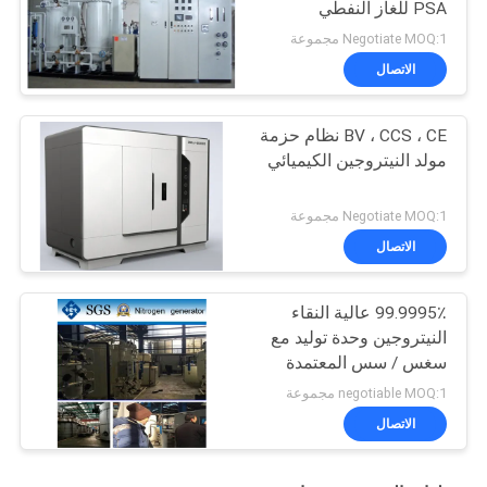
PSA للغاز النفطي
Negotiate MOQ:1 مجموعة
الاتصال
BV ، CCS ، CE نظام حزمة
مولد النيتروجين الكيميائي
Negotiate MOQ:1 مجموعة
الاتصال
99.9995٪ عالية النقاء
النيتروجين وحدة توليد مع
سغس / سس المعتمدة
negotiable MOQ:1 مجموعة
الاتصال