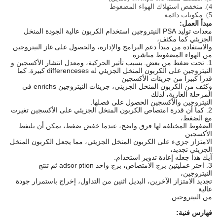
4).
منخفض
استهلاك الهواء المضغوط
5).
مكونات دائمة
مبدأ العمل:
معدات توليد PSA النيتروجين استخدام الكربون عالية الجودة المنخل
الجزيئي كما مكثف،
والاستفادة من مبدأ دعم البرامج والإدارة، والحصول على غاز النيتروجين
من الهواء المضغوط مباشرة.
1. تحت ضغط من بعض.
بسبب تأثير الحركية، ومعدل انتشار الأكسجين و
النيتروجين على الكربون المنخل الجزيئي له differenceses كبيرة.
كما
قدرا كبيرا من جزيئات الأكسجين
وكثف من الكربون المنخل الجزيئي، جزيئات النيتروجين enrichs في
المرحلة الغازية، لذلك
النيتروجين والأكسجين الحصول على فصلها.
2. كما أن قدرة امتصاص الكربون المنخل الجزيئي على الأكسجين تغيرت
مع الضغط،
الضغوط المختلفة لها فرق واضح، عندما خفض ضغط، يمكن أن يلتفظ
الأكسجين
الامتزاز جزيء على الكربون المنخل الجزيئي، مما يجعل الكربون المنخل
الجزيئي تجديد،
آيك هذا جعله إعادة تدوير استخدام.
3. اختر عمليتين برج الامتصاص، برج واحد adsor
ption ثم تنتج
النيتروجين،
تجديد الامتزاز الآخرين، البديل اثنين من التداول، إخراج باستمرار جودة
عالية
من النيتروجين.
فهارس فنية: