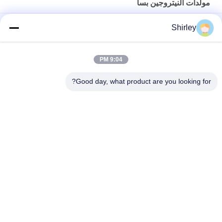
مولدات النيتروجين بسا
مولد النيتروجين PSA في الموقع لقطع الليزر بالألياف بنسبة 99.99٪ من
Shirley
النقاء وتوفير 90% من التكاليف
التشغيل الآلي لمصنع غاز النيتروجين PSA المحمول ذو الحجم الذكي
9:04 PM
نقاوة مولد النيتروجين 99.9995 صناعة كهرباء الليثيوم
Good day, what product are you looking for?
فئات شعبية
جميع
مولد الأكسجين VSA
مولدات النيتروجين بسا
مولد الأكسجين PSA
مولد الأوكسجين VPSA
غشاء مولدات 
ضغط الأكسجين
النيتروجين