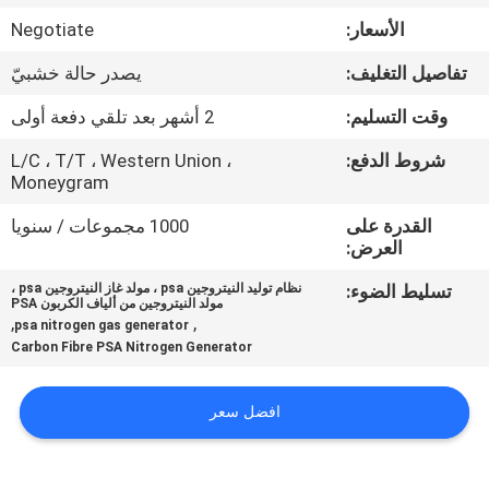
الجودة
الأسعار:
Negotiate
تفاصيل التغليف:
يصدر حالة خشبيّ
اتصل
بنا
وقت التسليم:
2 أشهر بعد تلقي دفعة أولى
شروط الدفع:
L/C ، T/T ، Western Union ،
Moneygram
أخبار
القدرة على
1000 مجموعات / سنويا
العرض:
القضايا
تسليط الضوء:
نظام توليد النيتروجين psa ، مولد غاز النيتروجين psa ،
مولد النيتروجين من ألياف الكربون PSA
,
,
اطلب
psa nitrogen gas generator
Carbon Fibre PSA Nitrogen Generator
عرض
أسعار
افضل سعر
NEWS