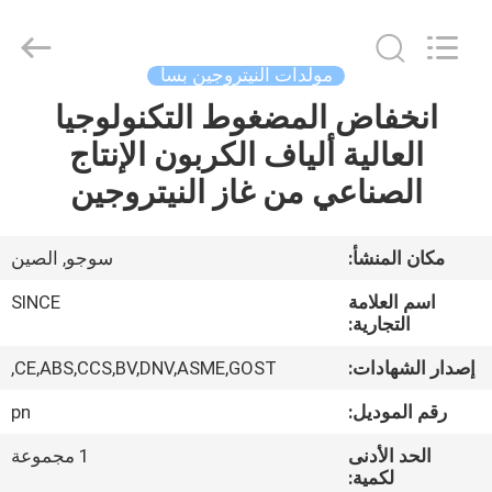
JoShining
Energy
&
Technology
Co.,Ltd.
مولدات النيتروجين بسا
All
Rights
Reserved.
انخفاض المضغوط التكنولوجيا
بيت
العالية ألياف الكربون الإنتاج
منتجات
الصناعي من غاز النيتروجين
معلومات
مكان المنشأ:
سوجو, الصين
عنا
اسم العلامة
SINCE
التجارية:
جولة
إصدار الشهادات:
CE,ABS,CCS,BV,DNV,ASME,GOST,
المصنع
رقم الموديل:
pn
الحد الأدنى
1 مجموعة
مراقبة
لكمية: