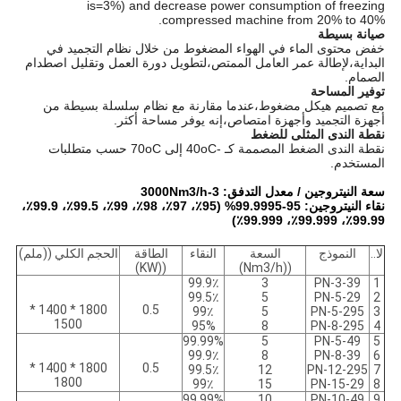
is=3%) and decrease power consumption of freezing
compressed machine from 20% to 40%.
صيانة بسيطة
خفض محتوى الماء في الهواء المضغوط من خلال نظام التجميد في
البداية،لإطالة عمر العامل الممتص،لتطويل دورة العمل وتقليل اصطدام
الصمام.
توفير المساحة
مع تصميم هيكل مضغوط،عندما مقارنة مع نظام سلسلة بسيطة من
أجهزة التجميد وأجهزة امتصاص،إنه يوفر مساحة أكثر.
نقطة الندى المثلى للضغط
نقطة الندى الضغط المصممة كـ -40oC إلى 70oC حسب متطلبات
المستخدم.
سعة النيتروجين / معدل التدفق: 3-3000Nm3/h
نقاء النيتروجين: 95-99.9995% (95٪، 97٪، 98٪، 99٪، 99.5٪، 99.9٪،
99.99٪، 99.999٪، 99.999٪)
لا..
النموذج
السعة
النقاء
الطاقة
الحجم الكلي ((ملم)
((KW)
((Nm3/h)
99.9٪
3
PN-3-39
1
99.5٪
5
PN-5-29
2
1800 * 1400 *
0.5
99٪
5
PN-5-295
3
1500
95%
8
PN-8-295
4
99.99%
5
PN-5-49
5
99.9٪
8
PN-8-39
6
1800 * 1400 *
0.5
99.5٪
12
PN-12-295
7
1800
99٪
15
PN-15-29
8
99.99%
10
PN-10-49
9