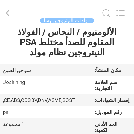
JoShining
Energy
&
Technology
Co.,Ltd.
مولدات النيتروجين بسا
All
Rights
Reserved.
الألومنيوم / النحاس / الفولاذ
بيت
المقاوم للصدأ مختلط PSA
منتجات
النيتروجين نظام مولد
معلومات
مكان المنشأ:
سوجو, الصين
عنا
اسم العلامة
Joshining
التجارية:
جولة
إصدار الشهادات:
CE,ABS,CCS,BV,DNV,ASME,GOST,
المصنع
رقم الموديل:
pn
الحد الأدنى
1 مجموعة
مراقبة
لكمية: