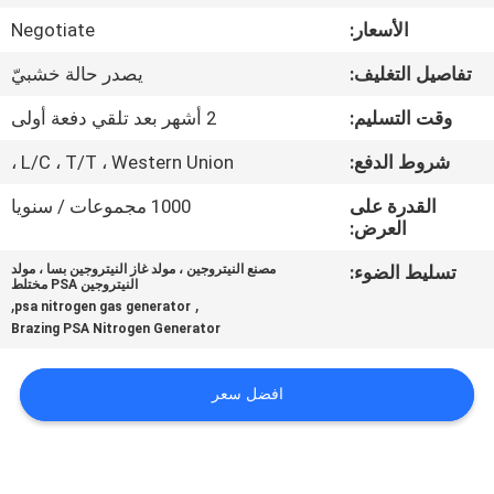
الجودة
الأسعار:
Negotiate
تفاصيل التغليف:
يصدر حالة خشبيّ
اتصل
بنا
وقت التسليم:
2 أشهر بعد تلقي دفعة أولى
شروط الدفع:
L/C ، T/T ، Western Union ،
أخبار
القدرة على
1000 مجموعات / سنويا
العرض:
القضايا
تسليط الضوء:
مصنع النيتروجين ، مولد غاز النيتروجين بسا ، مولد
النيتروجين PSA مختلط
,
,
psa nitrogen gas generator
اطلب
Brazing PSA Nitrogen Generator
عرض
افضل سعر
أسعار
NEWS