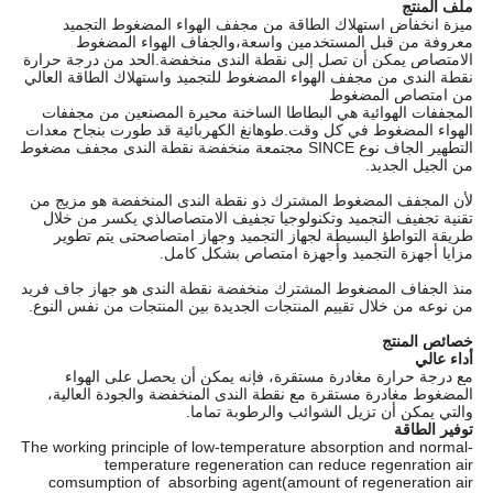
ملف المنتج
ميزة انخفاض استهلاك الطاقة من مجفف الهواء المضغوط التجميد
معروفة من قبل المستخدمين واسعة،والجفاف الهواء المضغوط
الامتصاص يمكن أن تصل إلى نقطة الندى منخفضة.الحد من درجة حرارة
نقطة الندى من مجفف الهواء المضغوط للتجميد واستهلاك الطاقة العالي
من امتصاص المضغوط
المجففات الهوائية هي البطاطا الساخنة محيرة المصنعين من مجففات
الهواء المضغوط في كل وقت.طوهانغ الكهربائية قد طورت بنجاح معدات
التطهير الجاف نوع SINCE مجتمعة منخفضة نقطة الندى مجفف مضغوط
من الجيل الجديد.
لأن المجفف المضغوط المشترك ذو نقطة الندى المنخفضة هو مزيج من
تقنية تجفيف التجميد وتكنولوجيا تجفيف الامتصاصالذي يكسر من خلال
طريقة التواطؤ البسيطة لجهاز التجميد وجهاز امتصاصحتى يتم تطوير
مزايا أجهزة التجميد وأجهزة امتصاص بشكل كامل.
منذ الجفاف المضغوط المشترك منخفضة نقطة الندى هو جهاز جاف فريد
من نوعه من خلال تقييم المنتجات الجديدة بين المنتجات من نفس النوع.
خصائص المنتج
أداء عالي
مع درجة حرارة مغادرة مستقرة، فإنه يمكن أن يحصل على الهواء
المضغوط مغادرة مستقرة مع نقطة الندى المنخفضة والجودة العالية،
والتي يمكن أن تزيل الشوائب والرطوبة تماما.
توفير الطاقة
The working principle of low-temperature absorption and normal-
temperature regeneration can reduce regenration air
comsumption of absorbing agent(amount of regeneration air