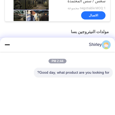
سغس / سس المعتمدة
negotiable MOQ:1 مجموعة
الاتصال
مولدات النيتروجين بسا
مولد النيتروجين PSA في الموقع لقطع الليزر بالألياف بنسبة 99.99٪ من
Shirley
النقاء وتوفير 90% من التكاليف
التشغيل الآلي لمصنع غاز النيتروجين PSA المحمول ذو الحجم الذكي
2:44 PM
نقاوة مولد النيتروجين 99.9995 صناعة كهرباء الليثيوم
Good day, what product are you looking for?
فئات شعبية
جميع
مولد الأكسجين VSA
مولدات النيتروجين بسا