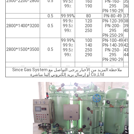
2800*2200*2500
0.5
99.5٪
160
PN-160-
35
99٪
190
295
36
PN-190-29
0.5
99.99%
80
PN-80-49
37
99.9٪
120
PN-120-39
38
3200*1400*2800
0.5
99.5٪
200
PN-200-
39
99٪
250
295
40
PN-250-29
99.99%
100
PN-100-49
41
99.9٪
140
PN-140-39
42
3500*1500*2800
0.5
99.5٪
250
PN-250-
43
99٪
290
295
44
PN-290-29
....
....
....
....
....
....
ملاحظة:المزيد من الأخبار يرجى التواصل مع Since Gas System
Co.,Ltd أو إرسال بريد إلكتروني إلينا مباشرة