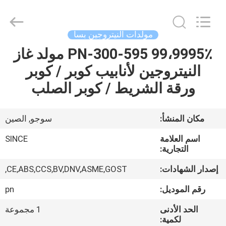
JoShining
Energy
&
Technology
Co.,Ltd.
مولدات النيتروجين بسا
All
Rights
Reserved.
PN-300-595 99،9995٪ مولد غاز
بيت
النيتروجين لأنابيب كوبر / كوبر
منتجات
ورقة الشريط / كوبر الصلب
معلومات
مكان المنشأ:
سوجو, الصين
عنا
اسم العلامة
SINCE
التجارية:
جولة
إصدار الشهادات:
CE,ABS,CCS,BV,DNV,ASME,GOST,
المصنع
رقم الموديل:
pn
الحد الأدنى
1 مجموعة
مراقبة
لكمية: