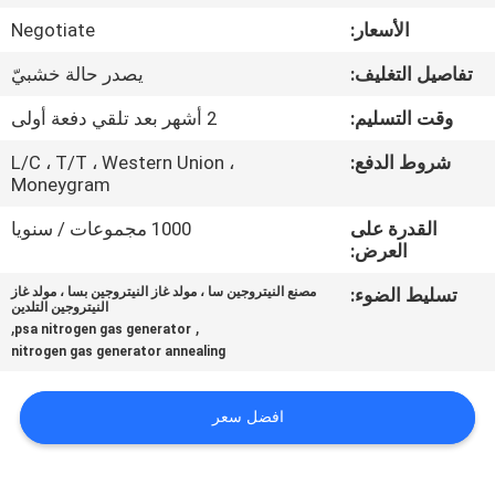
الجودة
الأسعار:
Negotiate
تفاصيل التغليف:
يصدر حالة خشبيّ
اتصل
بنا
وقت التسليم:
2 أشهر بعد تلقي دفعة أولى
شروط الدفع:
L/C ، T/T ، Western Union ،
Moneygram
أخبار
القدرة على
1000 مجموعات / سنويا
العرض:
القضايا
تسليط الضوء:
مصنع النيتروجين سا ، مولد غاز النيتروجين بسا ، مولد غاز
النيتروجين التلدين
,
,
اطلب
psa nitrogen gas generator
nitrogen gas generator annealing
عرض
أسعار
افضل سعر
NEWS