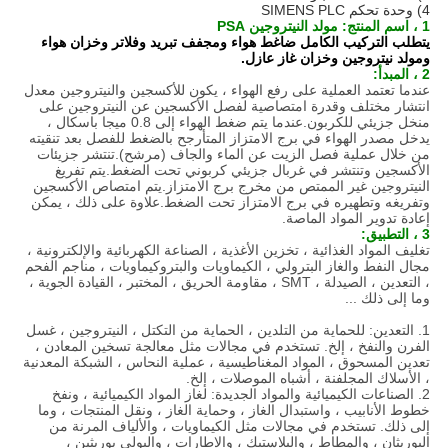
4) وحدة تحكم SIMENS PLC
1 ، اسم المنتج: مولد النيتروجين PSA
يتطلب التركيب الكامل ضاغط هواء ومجفف تبريد وفلاتر وخزان هواء
ومولد نيتروجين وخزان غاز عازل.
2 ، المبدأ:
عندما تعتمد العملية على رفع الهواء ، يكون للأكسجين والنيتروجين معدل
انتشار مختلف وقدرة امتصاصية لفصل الأكسجين عن النيتروجين على
منخل جزيئي للكربون.عندما يتم ضغط الهواء إلى 0.8 ميجا باسكال ،
يدخل مصدر الهواء في برج الامتزاز المتأرجح بالضغط للفصل بعد تنقيته
من خلال عملية فصل الزيت عن الماء والجاف (مرشح).تنتشر جزيئات
الأكسجين وتنتشر في غربال جزيئي كربوني تحت الضغط.يتم تفريغ
النيتروجين غير الممتص من مخرج برج الامتزاز.يتم امتصاص الأكسجين
وتفريغه وتطهيره في برج الامتزاز تحت الضغط.علاوة على ذلك ، يمكن
إعادة تدوير المواد الماصة.
3 ، التطبيق:
تغليف المواد الغذائية ، تخزين الأغذية ، الصناعة الكهربائية والإلكترونية ،
مجال النفط والغاز البترولي ، الكيماويات والبتروكيماويات ، مناجم الفحم
، التعدين ، الصيدلة ، SMT ، مقاومة الحريق ، المختبر ، القيادة الجوية ،
وما إلى ذلك ...
1. التعدين: للحماية من التلدين ، الحماية من التكتل ، النيتروجين ، غسل
الفرن والنفخ ، إلخ. تستخدم في مجالات مثل معالجة تسخين المعادن ،
تعدين المسحوق ، المواد المغناطيسية ، عملية النحاس ، الشبكة المعدنية
، الأسلاك المجلفنة ، أشباه الموصلات ، إلخ.
2. الصناعات الكيميائية والمواد الجديدة: لغاز المواد الكيميائية ، ونفخ
خطوط الأنابيب ، واستبدال الغاز ، وحماية الغاز ، ونقل المنتجات ، وما
إلى ذلك. تستخدم في مجالات مثل الكيماويات ، والألياف المرنة من
اليوريثان ، والمطاط ، والبلاستيك ، والإطارات ، والبولي يوريثين ،