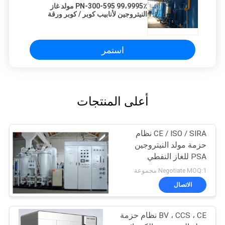
PN-300-595 99،9995٪ مولد غاز
النيتروجين لأنابيب كوبر / كوبر ورقة
الشريط / كوبر الصلب
استمر
أعلى المنتجات
CE / ISO / SIRA نظام
حزمة مولد النيتروجين
PSA للغاز النفطي
Negotiate MOQ:1 مجموعة
الاتصال
BV ، CCS ، CE نظام حزمة