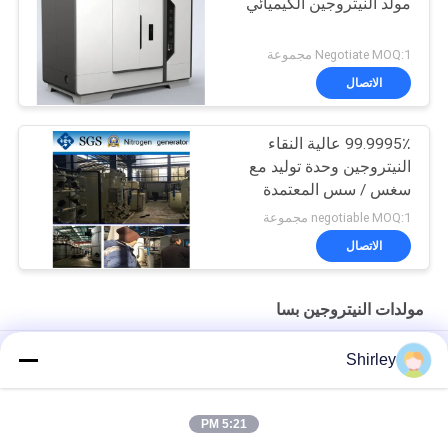
مولد النيتروجين الكيميائي
Negotiate MOQ:1 مجموعة
الاتصال
99.9995٪ عالية النقاء
النيتروجين وحدة توليد مع
سغس / سس المعتمدة
negotiable MOQ:1 مجموعة
الاتصال
مولدات النيتروجين بسا
مولد النيتروجين PSA في الموقع لقطع الليزر بالألياف بنسبة 99.99٪ من
Shirley
النقاء وتوفير 90% من التكاليف
التشغيل الآلي لمصنع غاز النيتروجين PSA المحمول ذو الحجم الذكي
5:21 PM