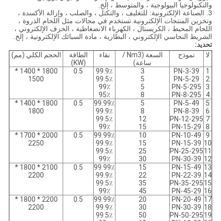
والتكنولوجيا البيولوجية ، والمتوسط ، إلخ.
3. الصناعة الإلكترونية: للتغليف ، والتكتل ، والصلب ، وإزالة الأكسدة ،
وتخزين المنتجات الإلكترونية.تستخدم في مجالات مثل اللحام الذروة ،
اللحام المحيط ، الكريستال ، الكهرباء الانضغاطية ، الخزف الإلكتروني ،
الشريط النحاسي الإلكتروني ، البطارية ، مادة السبائك الإلكترونية ، إلخ.
تحديد:
لا
نموذج
السعة (Nm3 /
نقاء
الطاقة
الحجم الكلي (مم)
ساعة)
(KW)
1800 * 1400 *
0.5
99.9٪
3
PN-3-39
1
1500
99.5٪
5
PN-5-29
2
99٪
5
PN-5-295
3
95٪
8
PN-8-295
4
1800 * 1400 *
0.5
99.99٪
5
PN-5-49
5
1800
99.9٪
8
PN-8-39
6
99.5٪
12
PN-12-295
7
99٪
15
PN-15-29
8
2000 * 1700 *
0.5
99.99٪
10
PN-10-49
9
2250
99.9٪
15
PN-15-39
10
99.5٪
25
PN-25-295
11
99٪
30
PN-30-39
12
2100 * 1800 *
0.5
99.99٪
15
PN-15-49
13
2200
99.9٪
22
PN-22-39
14
99.5٪
35
PN-35-295
15
99٪
45
PN-45-29
16
2200 * 1800 *
0.5
99.99٪
20
PN-20-49
17
2200
99.9٪
30
PN-30-39
18
99.5٪
50
PN-50-295
19