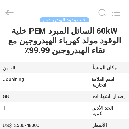
JoShining
Energy
&
Technology
Co.,Ltd.
خلية وقود الهيدروجين
All
Rights
Reserved.
60kW السائل المبرد PEM خلية
بيت
الوقود مولد كهرباء الهيدروجين مع
منتجات
نقاء الهيدروجين 99.99٪
معلومات
مكان المنشأ:
الصين
عنا
اسم العلامة
Joshining
التجارية:
جولة
إصدار الشهادات:
GB
المصنع
الحد الأدنى
1
لكمية:
مراقبة
الأسعار:
US$12500-48000