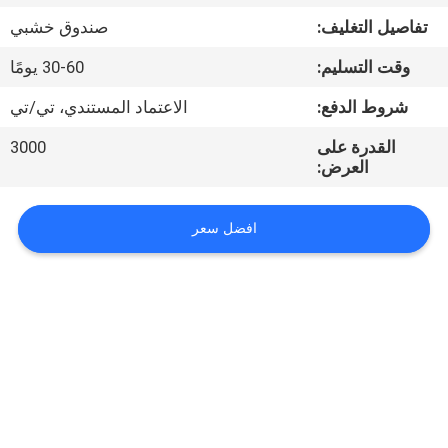
الجودة
تفاصيل التغليف:
صندوق خشبي
وقت التسليم:
30-60 يومًا
اتصل
بنا
شروط الدفع:
الاعتماد المستندي، تي/تي
القدرة على
3000
العرض:
أخبار
افضل سعر
القضايا
اطلب
عرض
أسعار
NEWS