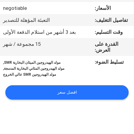
الجودة
الأسعار:
negotiable
تفاصيل التغليف:
التعبئة المؤهلة للتصدير
اتصل
بنا
وقت التسليم:
بعد 3 أشهر من استلام الدفعة الأولى
القدرة على
15 مجموعة / شهر
العرض:
أخبار
تسليط الضوء:
,
مولد الهيدروجين الميثان البخارية SMR
,
مولد الهيدروجين المثاني البخارية المدمجة
القضايا
مولد الهيدروجين SMR عالي الخروج
اطلب
افضل سعر
عرض
أسعار
NEWS