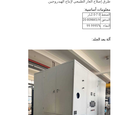
طرق إصلاح الغاز الطبيعي لإنتاج الهيدروجين.
معلومات أساسية:
الضغط:
2.0-7.0بار
التدفق:
20-80NM3/H
النقاء:
99.9995%
آلة بعد الجلد: