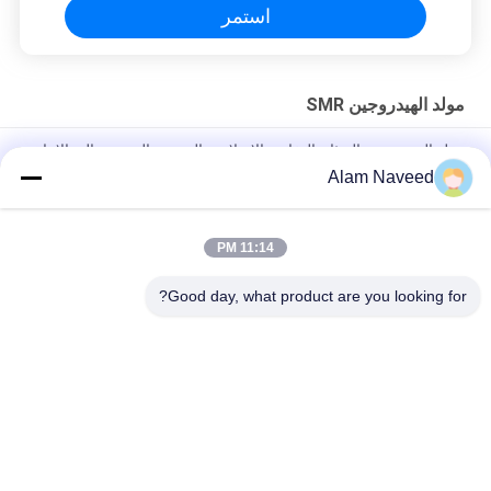
استمر
مولد الهيدروجين SMR
مولد الهيدروجين الميثان البخارية الإصلاحية التصميم المدمج عالية الإنتاج
لتوليد الهيدروجين
Alam Naveed
مولد الهيدروجين SMR بصمة صغيرة وتوليد الهيدروجين عالي الإنتاج
11:14 PM
إصلاح الميثان البخارية ذات السعة الصغيرة إلى منتجات الهيدروجين
SMR مولد الهيدروجين
Good day, what product are you looking for?
فئات شعبية
جميع
مولد الأكسجين VSA
مولدات النيتروجين بسا
مولد الأكسجين PSA
مولد الأوكسجين VPSA