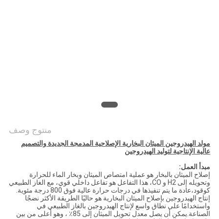
خريطة
الموقع
سياسة
الخصوصية
منتوج وصف
مولد الهيدروجين الميثان البخارية الإصلاحية المدمجة الجديدة والتصميم
عالية الإنتاجية لتوليد الهيدروجين
مبدأ العمل:
إصلاح الميثان بالبخار هو عملية امتصاص الميثان وبخار الماء للحرارة
وتحويله إلى H2 و CO، هذا التفاعل هو تفاعل داخلي قوي، مع الغاز الطبيعي
كوقود،عادة ما يتم تنفيذها في درجات حرارة عالية فوق 800 درجة مئوية.
إنتاج الهيدروجين بإصلاح الميثان البخارية هو حاليًا الطريقة الأكثر نضجًا
واستخدامًا على نطاق واسع لإنتاج الهيدروجين بالغاز الطبيعي في
الصناعة.
يمكن أن يصل معدل تحويل الميثان إلى 85٪ ، وهو أعلى من بين