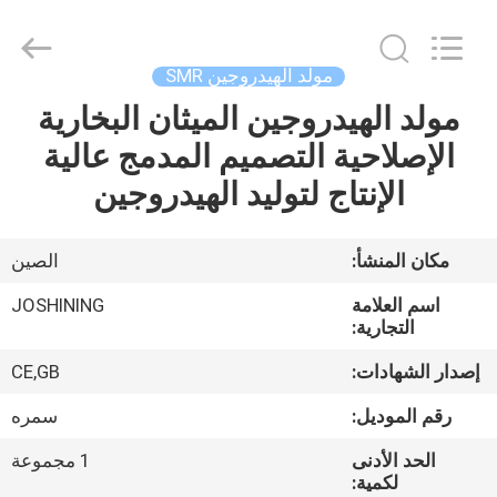
JoShining
Energy
&
Technology
Co.,Ltd.
مولد الهيدروجين SMR
All
Rights
Reserved.
مولد الهيدروجين الميثان البخارية
بيت
الإصلاحية التصميم المدمج عالية
منتجات
الإنتاج لتوليد الهيدروجين
معلومات
مكان المنشأ:
الصين
عنا
اسم العلامة
JOSHINING
التجارية:
جولة
إصدار الشهادات:
CE,GB
المصنع
رقم الموديل:
سمره
الحد الأدنى
1 مجموعة
مراقبة
لكمية: