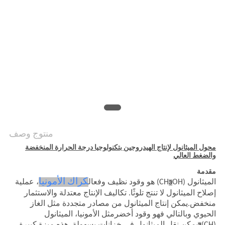
خريطة
الموقع
سياسة
الخصوصية
منتوج وصف
محول الميثانول لإنتاج الهيدروجين بتكنولوجيا درجة الحرارة المنخفضة
والضغط العالي
مقدمة
كراك الأمونيا
الميثانول (CH
OH) هو وقود نظيف وفعال
، عملية
3
إصلاح الميثانول لا تنتج تلوثًا. تكاليف الإنتاج معتدلة والاستثمار
منخفض.يمكن إنتاج الميثانول من مصادر متجددة مثل الغاز
الحيوي وبالتالي فهو وقود أخضرمثل الأمونيا، الميثانول