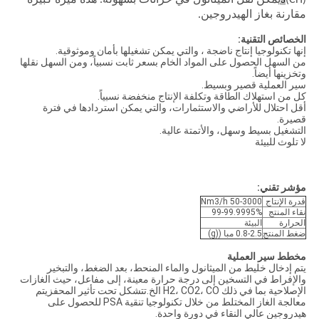
(CH)
يمكن نقل الميثانول في خزانات بسهولة. هذه ميزة كبيرة
3
مقارنة بغاز الهيدروجين.
الخصائص التقنية:
إنها تكنولوجيا إنتاج ناضجة ، والتي يمكن تشغيلها بأمان وموثوقية.
من السهل الحصول على المواد الخام بسعر ثابت نسبياً، ومن السهل نقلها
وتخزينها أيضاً.
سير العملية قصير وبسيط.
كل من استهلاك الطاقة وتكلفة الإنتاج منخفضة نسبياً.
أقل احتلال للأراضي والاستثمارات، والتي يمكن استردادها في فترة
قصيرة.
التشغيل بسيط وسهل، والأتمتة عالية.
لا تلوث للبيئة
مؤشر تقني:
قدرة الإنتاج
50-3000 Nm3/h
نقاء المنتج
99-99.9995%
الحرارة
البيئة
ضغط المنتج
0.8-2.5 مبا ((g)
مخطط سير العملية
يتم إدخال خليط من الميثانول والماء المنحط، بعد الضغط، والتبخير
والإفراط في التسخين إلى درجة حرارة معينة، إلى مفاعل، حيث الغازات
الإصلاحية بما في ذلك H2، CO2، CO الخ.تتشكل تحت تأثير المحفزيتم
معالجة الغاز المختلط من خلال تكنولوجيا تنقية PSA للحصول على
هيدروجين عالي النقاء في دورة واحدة.