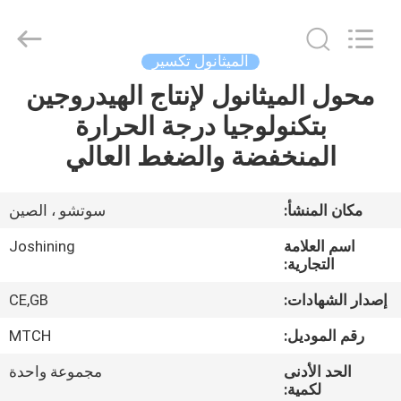
JoShining
Energy
&
Technology
Co.,Ltd.
الميثانول تكسير
All
Rights
Reserved.
محول الميثانول لإنتاج الهيدروجين
بيت
بتكنولوجيا درجة الحرارة
منتجات
المنخفضة والضغط العالي
معلومات
مكان المنشأ:
سوتشو ، الصين
عنا
اسم العلامة
Joshining
التجارية:
جولة
إصدار الشهادات:
CE,GB
المصنع
رقم الموديل:
MTCH
الحد الأدنى
مجموعة واحدة
مراقبة
لكمية: