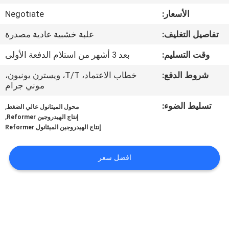
الجودة
الأسعار:
Negotiate
تفاصيل التغليف:
علبة خشبية عادية مصدرة
اتصل
بنا
وقت التسليم:
بعد 3 أشهر من استلام الدفعة الأولى
شروط الدفع:
خطاب الاعتماد، T/T، ويسترن يونيون،
موني جرام
أخبار
تسليط الضوء:
,
محول الميثانول عالي الضغط
,
إنتاج الهيدروجين Reformer
القضايا
إنتاج الهيدروجين الميثانول Reformer
اطلب
افضل سعر
عرض
أسعار
NEWS