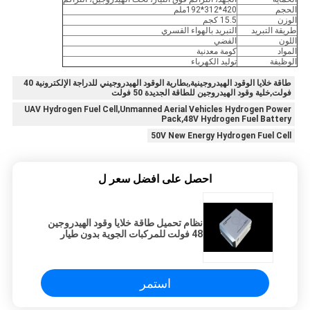
الحجم
420*312*192ملم
الوزن
15.5 كجم
طريقة التبريد
التبريد بالهواء القسري
اللون
الفضي
المواد
كومة معدنية
الوظيفة
توليد الكهرباء
طاقة خلايا الوقود الهيدروجينية,بطارية الوقود الهيدروجيني للدراجة الإلكترونية 40
فولت,خلية وقود الهيدروجين للطاقة الجديدة 50 فولت
UAV Hydrogen Fuel Cell,Unmanned Aerial Vehicles Hydrogen Power
Pack,48V Hydrogen Fuel Battery
50V New Energy Hydrogen Fuel Cell
احصل على افضل سعر ل
نظام تحميل طاقة خلايا وقود الهيدروجين
48 فولت للمركبات الجوية بدون طيار
استمر