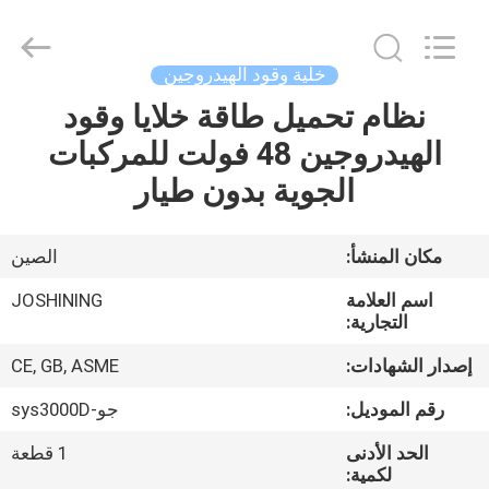
JoShining
Energy
&
Technology
Co.,Ltd.
خلية وقود الهيدروجين
All
Rights
Reserved.
نظام تحميل طاقة خلايا وقود
بيت
الهيدروجين 48 فولت للمركبات
منتجات
الجوية بدون طيار
معلومات
مكان المنشأ:
الصين
عنا
اسم العلامة
JOSHINING
التجارية:
جولة
إصدار الشهادات:
CE, GB, ASME
المصنع
رقم الموديل:
جو-sys3000D
الحد الأدنى
1 قطعة
مراقبة
لكمية: