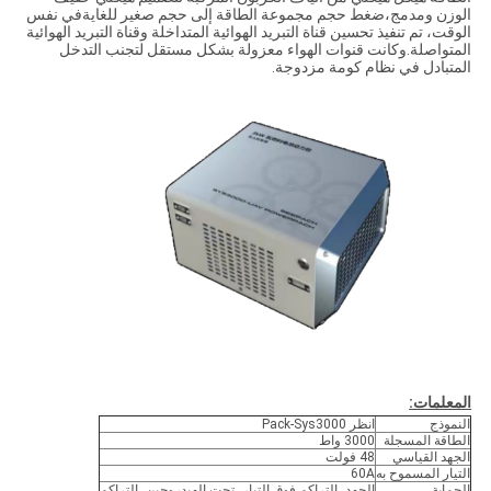
الوزن ومدمج،ضغط حجم مجموعة الطاقة إلى حجم صغير للغايةفي نفس
الوقت، تم تنفيذ تحسين قناة التبريد الهوائية المتداخلة وقناة التبريد الهوائية
المتواصلة.وكانت قنوات الهواء معزولة بشكل مستقل لتجنب التدخل
المتبادل في نظام كومة مزدوجة.
المعلمات:
النموذج
انظر Pack-Sys3000
الطاقة المسجلة
3000 واط
الجهد القياسي
48 فولت
التيار المسموح به
60A
الحماية
الجهد، التراكم فوق التيار، تحت الهيدروجين، التراكم