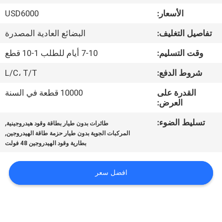
الجودة
الأسعار:
USD6000
تفاصيل التغليف:
البضائع العادية المصدرة
اتصل
بنا
وقت التسليم:
7-10 أيام للطلب 1-10 قطع
شروط الدفع:
L/C، T/T
أخبار
القدرة على
10000 قطعة في السنة
العرض:
القضايا
تسليط الضوء:
,
طائرات بدون طيار بطاقة وقود هيدروجينية
,
المركبات الجوية بدون طيار حزمة طاقة الهيدروجين
بطارية وقود الهيدروجين 48 فولت
اطلب
عرض
افضل سعر
أسعار
NEWS