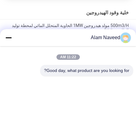
خلية وقود الهيدروجين
500m3/H مولد هيدروجين 1MW الحاوية المتحلل المائي لمحطة توليد
الطاقة بخلايا الوقود
Alam Naveed
60kW السائل المبرد PEM خلية الوقود مولد كهرباء الهيدروجين مع نقاء
الهيدروجين 99.99٪
11:22 AM
نظام مولد خلايا الوقود الهيدروجيني المبرد بالماء بقدرة 50 كيلو واط
بدون تلوث لحلول الطاقة النظيفة
Good day, what product are you looking for?
فئات شعبية
جميع
مولد الأكسجين VSA
مولدات النيتروجين بسا
مولد الأكسجين PSA
مولد الأوكسجين VPSA