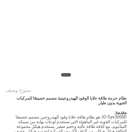
خريطة
الموقع
سياسة
الخصوصية
منتوج وصف
نظام حزمة طاقة خلايا الوقود الهيدروجينية مصمم خصيصًا للمركبات
الجوية بدون طيار.
مقدمة:
JO-Sys3000D هو نظام طاقة خلايا وقود الهيدروجين مصمم خصيصًا
للمركبات الجوية غير المأهولة.التي تستخدم لوحات نهاية من سبيكة
التيتانيوم، مع كثافة طاقة عالية وحجم صغير. يستخدم هيكل مجموعة
الطاقة هيكل هيكلي من ألياف الكربون المركبة لتصميم هيكلي خفيف