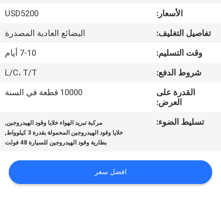
الجودة
الأسعار:
USD5200
تفاصيل التغليف:
البضائع العادية المصدرة
اتصل
بنا
وقت التسليم:
7-10 أيام
شروط الدفع:
L/C، T/T
أخبار
القدرة على
10000 قطعة في السنة
العرض:
القضايا
تسليط الضوء:
,
مركبة تبريد الهواء خلايا وقود الهيدروجين
,
خلايا وقود الهيدروجين المحمولة بقدرة 3 كيلوواط
بطارية وقود الهيدروجين للسيارة 48 فولت
اطلب
عرض
افضل سعر
أسعار
NEWS