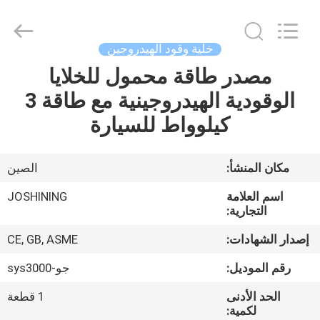
JoShining
Energy
&
Technology
Co.,Ltd.
خلية وقود الهيدروجين
All
Rights
Reserved.
مصدر طاقة محمول للخلايا
بيت
الوقودية الهيدروجينية مع طاقة 3
منتجات
كيلوواط للسيارة
معلومات
مكان المنشأ:
الصين
عنا
اسم العلامة
JOSHINING
التجارية:
جولة
إصدار الشهادات:
CE, GB, ASME
المصنع
رقم الموديل:
جو-sys3000
الحد الأدنى
1 قطعة
مراقبة
لكمية: