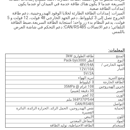
السريعة عندما لا يكون هناك طاقة خدمة في الميدان أو عندما يكون
إمدادات الطاقة صعبة.
الميزات: إمدادات الطاقة الطارئة لخلايا الوقود الهيدروجينية، دعم طاقة
الخروج تصل إلى 3 كيلوواط، دعم الجهد الخارجي 48 فولت، 12 فولت و 5
فولت، يدعم النظام بدء زر واحد؛ استجابة الطاقة السريعة،ضبط الطاقة
التلقائي؛ دعم الاتصالات CAN/RS485؛ دعم التحكم في شاشة العرض
باللمس.
المعلمات:
المنتج
طاقة الطوارئ 3kW
النوع
انظر Pack-Sys3000
الجهد الخارجي /
48V/64A
التيار
12V/10A
5V/2A
وضع التبريد
تبريد الهواء
الطاقة الخارجة
3 كيلوواط
تخزين الهيدروجين
108 غرام @ 35MPa
الصبر
30 دقيقة (تقييم)
الوزن
32 كجم
البعد
544*370*368 ملم
التواصل
CAN/RS485
الحماية
نقص الهيدروجين، الحمل الزائد، الحرارة الزائدة، الدائرة
القصيرة
اللون
الأبيض
المواد
المفاعل المعدني
استخدام
الطاقة الاحتياطية، توليد الطاقة