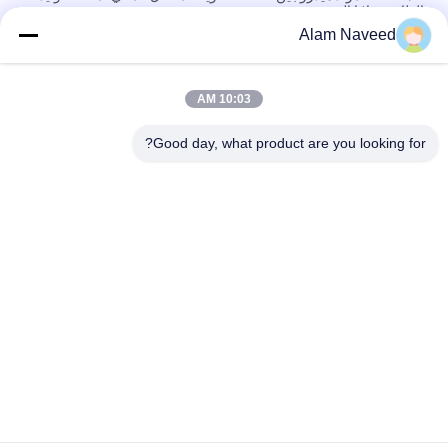
الطاقة بخلايا الوقود
Alam Naveed
60kW السائل المبرد PEM خلية الوقود مولد كهرباء الهيدروجين مع نقاء
الهيدروجين 99.99٪
10:03 AM
نظام مولد خلايا الوقود الهيدروجيني المبرد بالماء بقدرة 50 كيلو واط
بدون تلوث لحلول الطاقة النظيفة
Good day, what product are you looking for?
فئات شعبية
جميع
مولد الأكسجين VSA
مولدات النيتروجين بسا
مولد الأكسجين PSA
مولد الأوكسجين VPSA
غشاء مولدات 
ضغط الأكسجين
النيتروجين
الأمونيا المفرقع
مولدات الهيدروجين