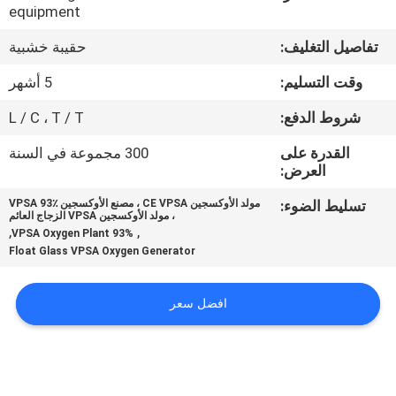
الجودة
equipment
تفاصيل التغليف:
حقيبة خشبية
اتصل
وقت التسليم:
5 أشهر
بنا
شروط الدفع:
L / C ، T / T
أخبار
القدرة على
300 مجموعة في السنة
العرض:
تسليط الضوء:
مولد الأوكسجين CE VPSA ، مصنع الأوكسجين VPSA 93٪
القضايا
، مولد الأوكسجين VPSA الزجاج العائم
,
,
93% VPSA Oxygen Plant
Float Glass VPSA Oxygen Generator
اطلب
عرض
افضل سعر
أسعار
NEWS