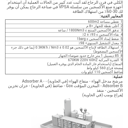
الكلي في فرن الزجاج.لقد أثبت عدد كبير من الحالات العملية أن استخدام
أجهزة صنع الأكسجين من سلسلة VPSA في صناعة الزجاج يمكن أن يوفر
لك 30-60٪ من استهلاك الطاقة
المعايير الفنية:
1. تغطي مساحة 600m2
2. أعلى نقطة للجهاز <8 م
3. تدفق الأكسجين المنتج ≥ 1800Nm3 / ساعة
4. نقاء الأكسجين ≥ 93٪ ± 2٪
5. ضغط إمداد الأكسجين ≥ 1barg
6. معدل التشغيل السنوي> 98٪
7. استهلاك الطاقة لإنتاج الأكسجين هو 0.3KW.h / Nm3 ± 0.02 (بما في ذلك جزء
الأكسجين المضغوط)
8. 85 ديسيبل 1 متر خارج حدود ضوضاء الجهاز
9. القدرة المركبة 670KW 220V 60HZ
المنفاخ (باستخدام غاز المادة الخام الذي يوفره العميل)
مضخة فراغ 560 كيلو واط
ضاغط أكسجين 110 كيلو وات
عملية:
مرشح مدخل الهواء - منفاخ الهواء (في الحاوية) - Adsorber A -
Adsorber B - المخزن المؤقت Gox - ضاغط (في الحاوية) - خزان تخزين
الأكسجين - منفذ
ل
فراغ بومب (في الحاوية)