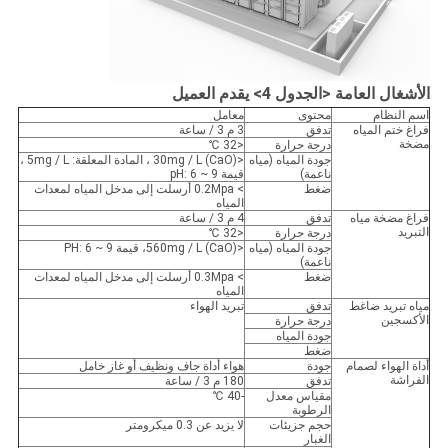
الأشغال العامة <الجدول 4
> يقدم العميل
اسم النظام
محتوى
معامل
فراغ ختم المياه
تدفق
3 م 3 / ساعة
مضخة
درجة حرارة
<32 ℃
جودة المياه (مياه
<30mg / L (CaO) ، المادة المعلقة: 5mg / L ،
ناعمة)
قيمة pH: 6 ~ 9
ضغط
> 0.2Mpa أرسلت إلى مدخل المياه لمعدات
المياه
فراغ مضخة مياه
تدفق
4 م 3 / ساعة
التبريد
درجة حرارة
<32 ℃
جودة المياه (مياه
<560mg / L (CaO)، قيمة PH: 6 ~ 9
ناعمة)
ضغط
> 0.3Mpa أرسلت إلى مدخل المياه لمعدات
المياه
مياه تبريد ضاغط
تدفق
تبريد الهواء
الأكسجين
درجة حرارة
جودة المياه
ضغط
أداة الهواء لصمام
جودة
هواء أداة جاف ونظيف أو غاز خامل
الفراشة
تدفق
180 م 3 / ساعة
مقياس معدل
-40 ℃
الرطوبة
حجم جزيئات
لا يزيد عن 0.3 ميكرومتر
الغبار