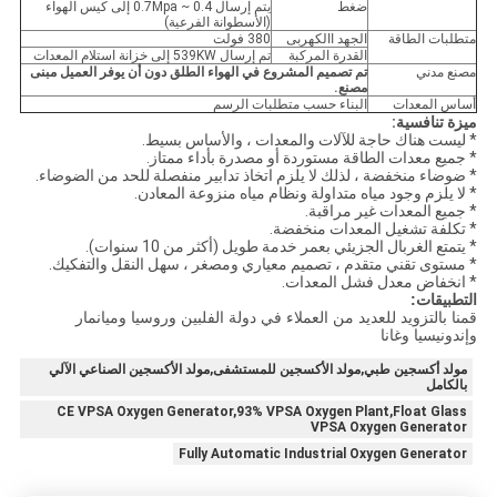
ضغط
يتم إرسال 0.4 ~ 0.7Mpa إلى كيس الهواء
(الأسطوانة الفرعية)
متطلبات الطاقة
الجهد االكهربى
380 فولت
القدرة المركبة
تم إرسال 539KW إلى خزانة استلام المعدات
مصنع مدني
تم تصميم المشروع في الهواء الطلق دون أن يوفر العميل مبنى
مصنع.
أساس المعدات
البناء حسب متطلبات الرسم
ميزة تنافسية:
* ليست هناك حاجة للآلات والمعدات ، والأساس بسيط.
* جميع معدات الطاقة مستوردة أو مصدرة بأداء ممتاز.
* ضوضاء منخفضة ، لذلك لا يلزم اتخاذ تدابير منفصلة للحد من الضوضاء.
* لا يلزم وجود مياه متداولة ونظام مياه منزوعة المعادن.
* جميع المعدات غير مراقبة.
* تكلفة تشغيل المعدات منخفضة.
* يتمتع الغربال الجزيئي بعمر خدمة طويل (أكثر من 10 سنوات).
* مستوى تقني متقدم ، تصميم معياري ومصغر ، سهل النقل والتفكيك.
* انخفاض معدل فشل المعدات.
التطبيقات:
قمنا بالتزويد للعديد من العملاء في دولة الفلبين وروسيا وميانمار
وإندونيسيا وغانا
مولد أكسجين طبي,مولد الأكسجين للمستشفى,مولد الأكسجين الصناعي الآلي
بالكامل
CE VPSA Oxygen Generator,93% VPSA Oxygen Plant,Float Glass
VPSA Oxygen Generator
Fully Automatic Industrial Oxygen Generator