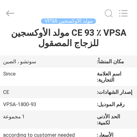
JoShining
Energy
&
Technology
Co.,Ltd.
مولد الأوكسجين VPSA
All
Rights
Reserved.
CE 93 ٪ VPSA مولد الأوكسجين
بيت
للزجاج المصقول
منتجات
مكان المنشأ:
سوتشو ، الصين
معلومات
اسم العلامة
Since
عنا
التجارية:
إصدار الشهادات:
CE
جولة
رقم الموديل:
VPSA-1800-93
المصنع
الحد الأدنى
1 مجموعة
لكمية:
مراقبة
الأسعار:
according to customer needed