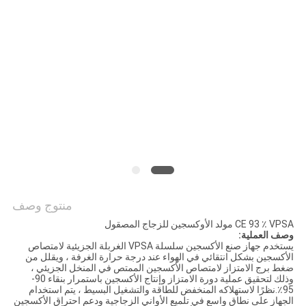
خريطة
الموقع
سياسة
الخصوصية
منتوج وصف
CE 93 ٪ VPSA مولد الأوكسجين للزجاج المصقول
وصف العملية:
يستخدم جهاز صنع الأكسجين سلسلة VPSA الغربلة الجزيئية لامتصاص
الأكسجين بشكل انتقائي في الهواء عند درجة حرارة الغرفة ، ويقلل من
ضغط برج الامتزاز لامتصاص الأكسجين الممتص في المنخل الجزيئي ،
وذلك لتحقيق عملية دورة الامتزاز وإنتاج الأكسجين باستمرار بنقاء 90-
95٪.نظرًا لاستهلاكه المنخفض للطاقة والتشغيل البسيط ، يتم استخدام
الجهاز على نطاق واسع في تلميع الأواني الزجاجية ودعم احتراق الأكسجين