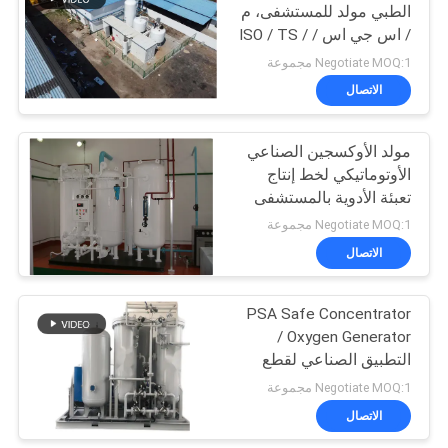
الطبي مولد للمستشفى، م
/ اس جي اس / ISO / TS /
BV المعتمدة
Negotiate MOQ:1 مجموعة
الاتصال
مولد الأوكسجين الصناعي
الأوتوماتيكي لخط إنتاج
تعبئة الأدوية بالمستشفى
Negotiate MOQ:1 مجموعة
الاتصال
PSA Safe Concentrator
Oxygen Generator /
التطبيق الصناعي لقطع
المعادن
Negotiate MOQ:1 مجموعة
الاتصال