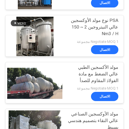
الجودة
الاتصال
PSA نوع مولد الأوكسجين
اتصل
عالي النيتروجين 2 ~ 150
بنا
Nm3 / H
Negotiate MOQ:1 مجموعة
أخبار
الاتصال
القضايا
مولد الأكسجين الطبي
عالي الضغط مع مادة
الفولاذ المقاوم للصدأ
اطلب
Negotiate MOQ:1 مجموعة
عرض
الاتصال
أسعار
مولد الأوكسجين الصناعي
عالي النقاء بتصميم هندسي
NEWS
بسيط