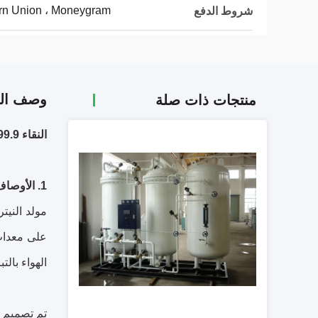
ern Union ، Moneygram
شروط الدفع
وصف الم
منتجات ذات صلة
النقاء 99.9-99.99٪ غاز مولد النيتروجين صناعة الأغذية
1. الأوصاف:
مولد النيت
على معدات 
الهواء بالتبريد ،
تم تصميم م