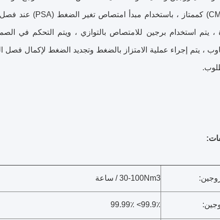
الجودة (CMS) كممتاز ،
التناوب ، يتم إجراء عملية الامتزاز بالضغط وتجديد الضغط لإكمال فصل
طلوب.
روجين:
30-100Nm3 / ساعة
وجين:
99.9٪> 99.99٪