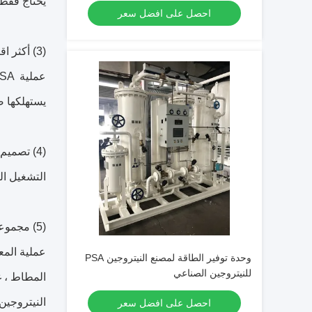
يحتاج فقط 
احصل على افضل سعر
(3) أكثر اقتصادا من طرق إمداد النيتروجين الأخرى:
يستهلكها ض
(4) تصميم الميكاترونكس لتحقيق التشغيل التلقائي:
التشغيل التلقائي للتحكم PLC المستورد ، نقاء ضغط تد
(5) مجموعة واسعة من التطبيقات:
عملية المعا
وحدة توفير الطاقة لمصنع النيتروجين PSA
للنيتروجين الصناعي
المطاط ، غ
النيتروجين
احصل على افضل سعر