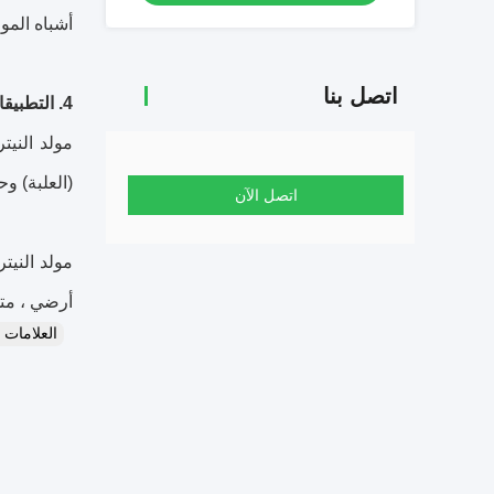
أشباه المو
اتصل بنا
4. التطبيقات:
مولد النيت
(العلبة) وح
اتصل الآن
مولد النيت
أرضي ، مت
العلامات