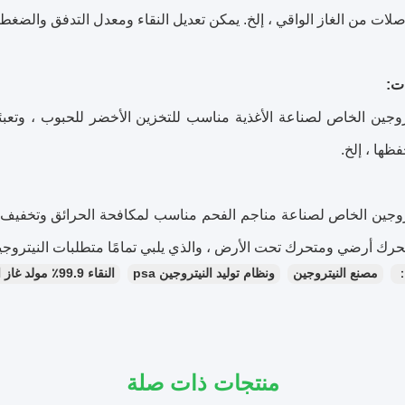
صلات من الغاز الواقي ، إلخ. يمكن تعديل النقاء ومعدل التدفق والضغط بث
روجين الخاص لصناعة الأغذية مناسب للتخزين الأخضر للحبوب ، وتعبئ
فظها ، إلخ.
روجين الخاص لصناعة مناجم الفحم مناسب لمكافحة الحرائق وتخفيف الغ
حرك أرضي ومتحرك تحت الأرض ، والذي يلبي تمامًا متطلبات النيترو
：
مصنع النيتروجين
ونظام توليد النيتروجين psa
النقاء 99.9٪ مولد غاز النيتروجين
منتجات ذات صلة