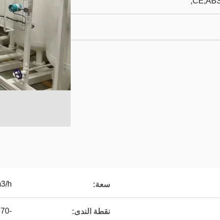
CE,ABS
3/h
سعة:
-70 ℃
نقطة الندى: