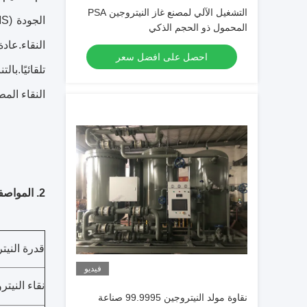
التشغيل الآلي لمصنع غاز النيتروجين PSA
المحمول ذو الحجم الذكي
احصل على افضل سعر
تلقائيًا.ب
النقاء الم
2. المواصفات:
قدرة النيت
فيديو
نقاء النيتر
نقاوة مولد النيتروجين 99.9995 صناعة