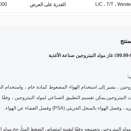
L/C ، T/T ، West
1000 مجموعة 
القدرة على العرض
نتج
روجين ، يشير إلى استخدام الهواء المضغوط كمادة خام ، واستخدام ا
النيتروجين.يمكن تقسيم التطبيق الصناعي لمولد النيتروجين ، وفقًا 
 وفصل الهواء بالمنخل الجزيئي (PSA) وفصل الغشاء عن الهواء.
ولد النيتروجين وتصنيعه وفقًا لتقنية امتصاص الضغط المتأرجح.مولد ال