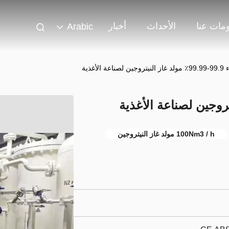
مات عنا
الأحداث
أخبار
Arabic
 لصناعة الأغذية
100Nm3 / h مولد غاز النيتروجين