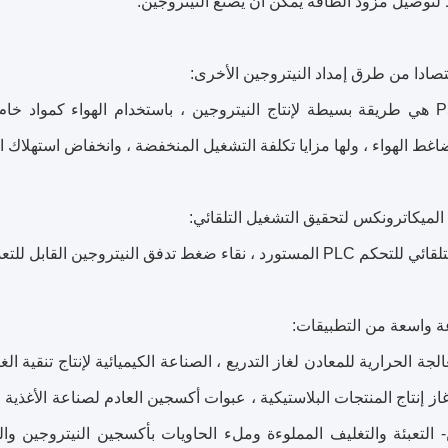
لتوصيل مزود الطاقة يمكن أن يصنع النيتروجين.
عملية PSA هي طريقة بسيطة لإنتاج النيتروجين ، باستخدام الهواء كمواد
اغط الهواء ، ولها مزايا تكلفة التشغيل المنخفضة ، وانخفاض استهلاك ال
فق النيتروجين القابل للتعديل والعرض المستمر ، يمكن أن يحقق دون مراقبة.
لجة الحرارية للمعادن لغاز التدريع ، الصناعة الكيميائية لإنتاج تنقية الغ
از إنتاج المنتجات البلاستيكية ، عبوات أكسجين العادم لصناعة الأغذية 
- التعبئة والتغليف المملوءة وملء الحاويات بأكسجين النيتروجين والم