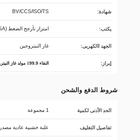
BV/CCS/ISO/TS
شهادة:
امتزاز تأرجح الضغط (PSA)
يكتب:
غاز النيتروجين
الجهد االكهربى:
إبراز:
النقاء 99.9٪ مولد غاز النيتروجين
شروط الدفع والشحن
1 مجموعة
الحد الأدنى لكمية
علبة خشبية عادية مصدر
تفاصيل التغليف