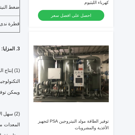
كهرباء الليثيوم
ضغط النيت
احصل على افضل سعر
قطرة ندى:
3. المزايا:
(1) إنتاج النيتروجين مريح وسريع:
التكنولوجيا
ويمكن توفير 
(2) سهل الاستخدام:
توفير الطاقة مولد النيتروجين PSA لتجهيز
المعدات مد
الأغذية والمشروبات