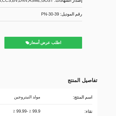
إصدار الشهادات:
,CCS,BV,DNV,ASME,GOST,
رقم الموديل:
PN-30-39
اطلب عرض أسعار
تفاصيل المنتج
مولد النيتروجين
اسم المنتج:
99.9 ٪ -99.99 ٪
نقاء: