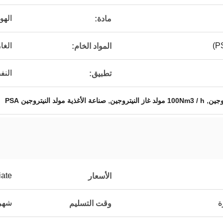
الهو
مادة:
الغا
المواد الخام:
النف
تطبيق:
,
,
100Nm3 / h مولد غاز النيتروجين
صناعة الأغذية مولد النيتروجين PSA
iate
الأسعار
ة
شهري
وقت التسليم