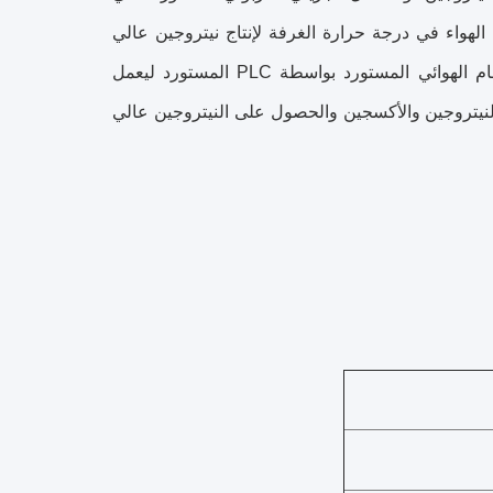
 باستخدام مبدأ امتصاص تغير الضغط (PSA) عند فصل الهواء في درجة حرارة الغرفة لإنتاج نيتروجين عالي
النقاء.عادة ، يتم استخدام برجين للامتصاص بالتوازي ، ويتم التحكم في الصمام الهوائي المستورد بواسطة PLC المستورد ليعمل
 النيتروجين والأكسجين والحصول على النيتروجين عالي