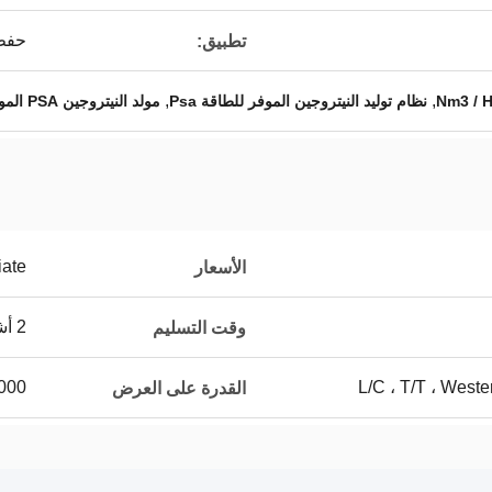
حفظ 
تطبيق:
,
,
نظام توليد النيتروجين الموفر للطاقة Psa
مولد النيتروجين PSA الموفر للطاقة
iate
الأسعار
2 أشهر بعد تلقي دفعة أولى
وقت التسليم
L/C ، T/T ، West
1000 مجموعات /
القدرة على العرض