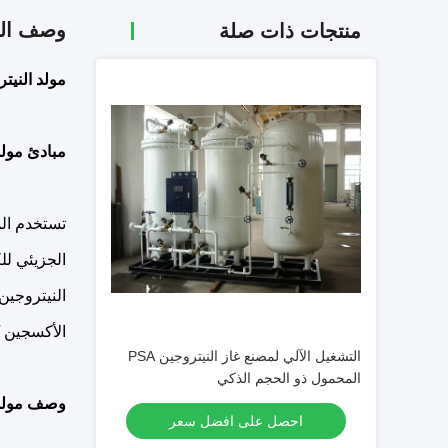
وصف الم
منتجات ذات صلة
مولد النيتروجين PSA الموفر للطاقة لحفظ
مبادئ مولد ا
الجزيئي لل
الأكسجين /
التشغيل الآلي لمصنع غاز النيتروجين PSA
المحمول ذو الحجم الذكي
وصف مولد ال
احصل على افضل سعر