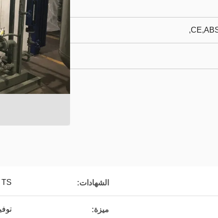
CE,ABS
، TS
الشهادات:
توفي
ميزة: