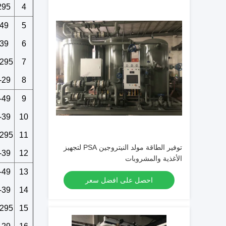
295
4
49
5
39
6
295
7
-29
8
-49
9
-39
10
295
11
توفير الطاقة مولد النيتروجين PSA لتجهيز
-39
12
الأغذية والمشروبات
-49
13
احصل على افضل سعر
-39
14
295
15