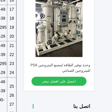
-29
16
-49
17
-39
18
295
19
-29
20
-49
21
-39
22
295
23
وحدة توفير الطاقة لمصنع النيتروجين PSA
للنيتروجين الصناعي
-29
24
احصل على افضل سعر
-49
25
-39
26
0-
27
اتصل بنا