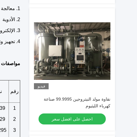
1. معالجة المعادن والقطع بالليزر
2. الأدوية
3. الإلكترونيات
4. تجهيز وتخزين الأغذية والمشروبات
مواصفات مول
فيديو
رقم
ن
نقاوة مولد النيتروجين 99.9995 صناعة
كهرباء الليثيوم
39
1
احصل على افضل سعر
2
29
295
3