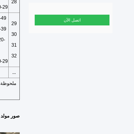
28
-29
-49
اتصل الآن
29
-39
30
0-
31
32
-29
...
صور مولد ال