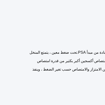
تستخدم المنخل الجزيئي الكربوني كمادة ماصة ، وتنتج النيتروجين من خلال الاستفادة من مبدأ PSA.تحت ضغط معين ، يتمتع المنخل
 امتصاص أكسجين أكبر بكثير من قدرة امتصاص
 متناوبين من الامتزاز والامتصاص حسب تغير الضغط ، وينفذ