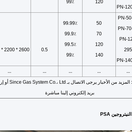
99٪
120
PN-120
PN-50
99.99٪
50
PN-70
99.9٪
70
PN-12
99.5٪
120
2600 * 2200 * 2850
0.5
295
99٪
140
PN-140
...
...
...
...
...
ملحوظة: المزيد من الأخبار يرجى الاتصال 
بريد إلكتروني إلينا مباشرة
نيتروجين PSA