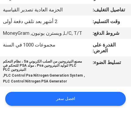
الجودة
تفاصيل التغليف:
الحزمة العادية تصدير القياسية
اتصل
وقت التسليم:
2 أشهر بعد تلقي دفعة أولى
بنا
شروط الدفع:
L/C, T/T, ويسترن يونيون, MoneyGram
القدرة على
مجموعات 1000 في السنة
أخبار
العرض:
تسليط الضوء:
مصنع النيتروجين من الصلب الكربوني Sa ، نظام التحكم
PLC لتوليد النيتروجين Psa ، مولد PSA للتحكم في
القضايا
النيتروجين PLC
,
,
PLC Control Psa Nitrogen Generation System
PLC Control Nitrogen PSA Generator
اطلب
عرض
افضل سعر
أسعار
NEWS