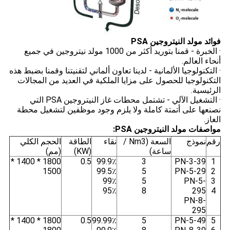
فوائد مولد النيتروجين PSA
· الخبرة - قمنا بتوريد أكثر من 1000 مولد نيتروجين في جميع
أنحاء العالم.
· التكنولوجيا الألمانية - لدينا تعاون ألماني لتقنيتنا وقمنا بضبط هذه
التكنولوجيا للحصول على مزايا الملكية في العديد من المجالات
الرئيسية.
· التشغيل الآلي - تشتمل محطات غاز النيتروجين PSA التي
نصنعها على أتمتة كاملة ولا يلزم وجود موظفين لتشغيل محطة
الغاز.
مواصفات مولد النيتروجين PSA:
رقم
نموذج
السعة (Nm3 /
نقاء
الطاقة
الحجم الكلي
ساعة)
(KW)
(مم)
1800 * 1400 *
0.5
99.9٪
3
PN-3-39
1
1500
99.5٪
5
PN-5-29
2
99٪
5
PN-5-
3
95٪
8
295
4
PN-8-
295
1800 * 1400 *
0.5
99.99٪
5
PN-5-49
5