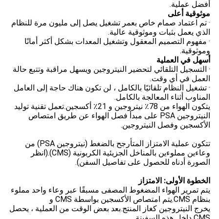
أفضل عملية.
موثوقية أعلى
· تم اعتماد صمام خاص بعمر تشغيل يصل إلى مليون مرة للنظام
الذي يعمل بثبات وموثوقية عالية.
· مفهوم التصميم المعقول وتشغيل المعدات بشكل أكثر أمانًا
وموثوقية.
أسهل في العملية
· التسجيل التلقائي لتحضير النيتروجين ويسهل مراقبة وتتبع حالة
العمل في أي وقت.
· تشغيل النظام تلقائيًا بالكامل ، لن تكون هناك حاجة إلى العامل
المناوب أثناء المعالجة بالكامل.
يتكون الهواء من 78٪ نيتروجين و 21٪ أكسجين.تعمل تقنية توليد
النيتروجين PSA على مبدأ فصل الهواء عن طريق امتصاص
الأكسجين وفصل النيتروجين.
تتكون عملية الامتزاز المتأرجح بالضغط (نيتروجين PSA) من
وعاءين مملوءين بالمناخل الجزيئية الكربونية (CMS).(انظر
الصورة أدناه للحصول على تفاصيل السفن).
الخطوة الأولى: الامتزاز
يتم تمرير الهواء المضغوط المصفى مسبقًا عبر وعاء واحد مملوء
بنظام CMS.يتم امتصاص الأكسجين بواسطة CMS و
يخرج النيتروجين كغاز المنتج.بعد بعض الوقت من العملية ، يحصل
CMS داخل هذه السفينة