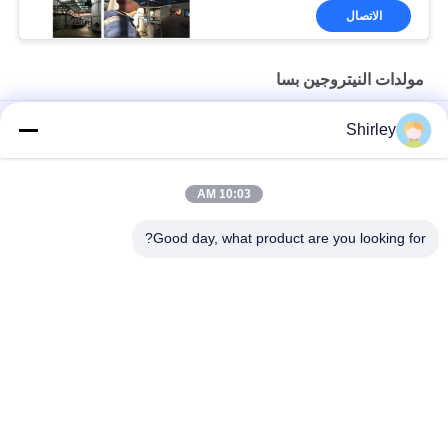
الاتصال
مولدات النيتروجين بسا
مولد النيتروجين PSA في الموقع لقطع الليزر بالألياف بنسبة 99.99٪ من
Shirley
النقاء وتوفير 90% من التكاليف
التشغيل الآلي لمصنع غاز النيتروجين PSA المحمول ذو الحجم الذكي
10:03 AM
نقاوة مولد النيتروجين 99.9995 صناعة كهرباء الليثيوم
Good day, what product are you looking for?
فئات شعبية
جميع
مولد الأكسجين VSA
مولدات النيتروجين بسا
مولد الأكسجين PSA
مولد الأوكسجين VPSA