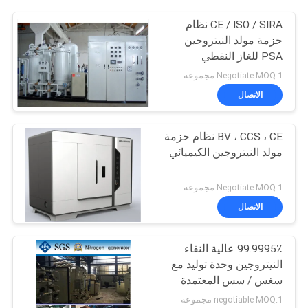
CE / ISO / SIRA نظام
حزمة مولد النيتروجين
PSA للغاز النفطي
Negotiate MOQ:1 مجموعة
الاتصال
BV ، CCS ، CE نظام حزمة
مولد النيتروجين الكيميائي
Negotiate MOQ:1 مجموعة
الاتصال
99.9995٪ عالية النقاء
النيتروجين وحدة توليد مع
سغس / سس المعتمدة
negotiable MOQ:1 مجموعة