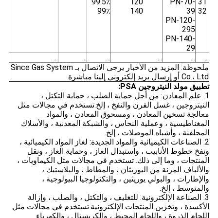
99.5٪
120
PN-70-
31
99٪
140
39
32
PN-120-
295
PN-140-
29
...
...
...
...
...
...
ملحوظة: المزيد من الأخبار يرجى الاتصال بـ Since Gas System
Co.، Ltd أو إرسال بريد إلكتروني إلينا مباشرة
تطبيق مولد النيتروجين PSA:
1. علم المعادن: من أجل حماية الصلب ، حماية التكتل ،
النيتروجين ، غسل الفرن والنفخ ، إلخ.تستخدم في مجالات مثل
معالجة تسخين المعادن ، ومسحوق المعادن ، والمواد
المغناطيسية ، وعملية النحاس ، والشبكة المعدنية ، والأسلاك
المجلفنة ، وأشباه الموصلات ، إلخ.
2. الصناعات الكيميائية والمواد الجديدة: لغاز المواد الكيميائية ،
ونفخ خطوط الأنابيب ، واستبدال الغاز ، وحماية الغاز ، ونقل
المنتجات ، وما إلى ذلك. تستخدم في مجالات مثل الكيماويات ،
والألياف المرنة من اليوريثان ، والمطاط ، والبلاستيك ،
والإطارات ، والبولي يوريثين ، والتكنولوجيا البيولوجية ،
والمتوسط ، إلخ.
3. الصناعة الإلكترونية: للتغليف ، والتكتل ، والصلب ، وإزالة
الأكسدة ، وتخزين المنتجات الإلكترونية.تستخدم في مجالات مثل
اللحام الذروة ، واللحام المحيط ، والكريستال ، والكهرباء