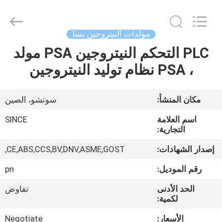
JoShining
Energy
&
Technology
Co.,Ltd.
مولدات النيتروجين بسا
All
Rights
Reserved.
PLC التحكم النيتروجين PSA مولد
بيت
، PSA نظام توليد النيتروجين
منتجات
مكان المنشأ:
سوتشو، الصين
معلومات
اسم العلامة
SINCE
عنا
التجارية:
إصدار الشهادات:
CE,ABS,CCS,BV,DNV,ASME,GOST,
جولة
رقم الموديل:
pn
المصنع
الحد الأدنى
تفاوض
لكمية:
مراقبة
الأسعار:
Negotiate