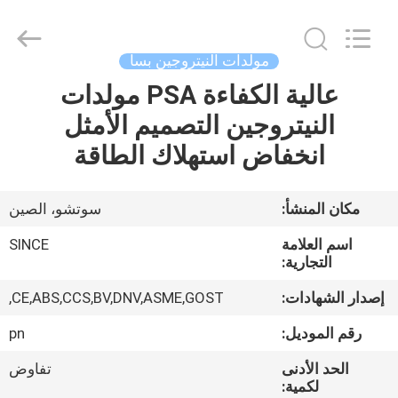
JoShining
Energy
&
Technology
Co.,Ltd.
مولدات النيتروجين بسا
All
Rights
Reserved.
عالية الكفاءة PSA مولدات
بيت
النيتروجين التصميم الأمثل
منتجات
انخفاض استهلاك الطاقة
معلومات
مكان المنشأ:
سوتشو، الصين
عنا
اسم العلامة
SINCE
التجارية:
جولة
إصدار الشهادات:
CE,ABS,CCS,BV,DNV,ASME,GOST,
المصنع
رقم الموديل:
pn
الحد الأدنى
تفاوض
مراقبة
لكمية: