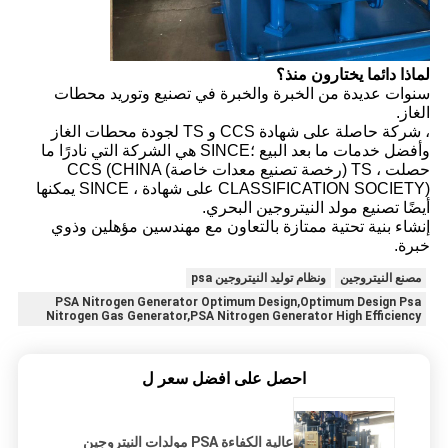
لماذا دائما يختارون منذ؟
سنوات عديدة من الخبرة والخبرة في تصنيع وتوريد محطات
الغاز.
، شركة حاصلة على شهادة CCS و TS لجودة محطات الغاز
وأفضل خدمات ما بعد البيع ؛SINCE هي الشركة التي نادرًا ما
حصلت ، TS (رخصة تصنيع معدات خاصة) CCS (CHINA
CLASSIFICATION SOCIETY) على شهادة ، SINCE يمكنها
أيضًا تصنيع مولد النيتروجين البحري.
إنشاء بنية تحتية ممتازة بالتعاون مع مهندسين مؤهلين وذوي
خبرة.
مصنع النيتروجين
ونظام توليد النيتروجين psa
PSA Nitrogen Generator Optimum Design,Optimum Design Psa
Nitrogen Gas Generator,PSA Nitrogen Generator High Efficiency
احصل على افضل سعر ل
عالية الكفاءة PSA مولدات النيتروجين