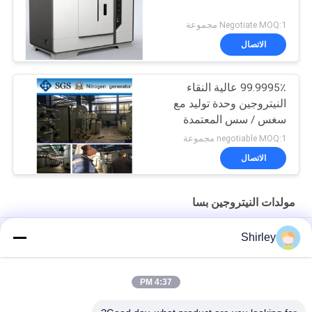
Negotiate MOQ:1 مجموعة
الاتصال
99.9995٪ عالية النقاء
النيتروجين وحدة توليد مع
سغس / سس المعتمدة
negotiable MOQ:1 مجموعة
الاتصال
مولدات النيتروجين بسا
مولد النيتروجين PSA في الموقع لقطع الليزر بالألياف بنسبة 99.99٪ من
Shirley
النقاء وتوفير 90% من التكاليف
التشغيل الآلي لمصنع غاز النيتروجين PSA المحمول ذو الحجم الذكي
4:37 PM
نقاوة مولد النيتروجين 99.9995 صناعة كهرباء الليثيوم