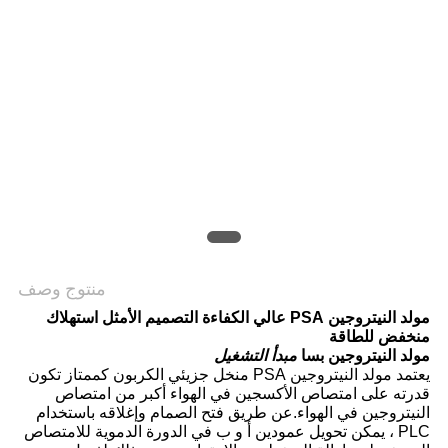
SITEMAP
سياسة
الخصوصية
منتوج وصف
مولد النيتروجين PSA عالي الكفاءة التصميم الأمثل استهلاك
منخفض للطاقة
مولد النيتروجين بسا
مبدأ التشغيل
يعتمد مولد النيتروجين PSA منخل جزيئي الكربون كممتاز تكون
قدرته على امتصاص الأكسجين في الهواء أكبر من امتصاص
النيتروجين في الهواء.عن طريق فتح الصمام وإغلاقه باستخدام
PLC ، يمكن تحويل عمودين أ و ب في الدورة الدموية للامتصاص