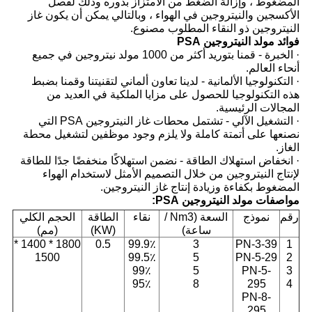
المضغوط ، وإزالة الضغط من الامتزاز بدوره وذلك لفصل
الأكسجين والنيتروجين في الهواء ، وبالتالي يمكن أن يكون غاز
النيتروجين ذو النقاء المطلوب مصنوع.
فوائد مولد النيتروجين PSA
· الخبرة - قمنا بتوريد أكثر من 1000 مولد نيتروجين في جميع
أنحاء العالم.
· التكنولوجيا الألمانية - لدينا تعاون ألماني لتقنيتنا وقمنا بضبط
هذه التكنولوجيا للحصول على مزايا الملكية في العديد من
المجالات الرئيسية.
· التشغيل الآلي - تشتمل محطات غاز النيتروجين PSA التي
نصنعها على أتمتة كاملة ولا يلزم وجود موظفين لتشغيل محطة
الغاز.
· انخفاض استهلاك الطاقة - نضمن استهلاكًا منخفضًا جدًا للطاقة
لإنتاج النيتروجين من خلال التصميم الأمثل لاستخدام الهواء
المضغوط بكفاءة وزيادة إنتاج غاز النيتروجين.
مواصفات مولد النيتروجين PSA:
رقم
نموذج
السعة (Nm3 /
نقاء
الطاقة
الحجم الكلي
ساعة)
(KW)
(مم)
1800 * 1400 *
0.5
99.9٪
3
PN-3-39
1
1500
99.5٪
5
PN-5-29
2
99٪
5
PN-5-
3
95٪
8
295
4
PN-8-
295