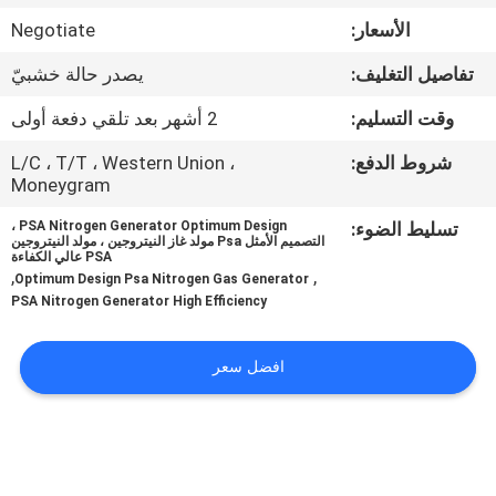
الجودة
الأسعار:
Negotiate
تفاصيل التغليف:
يصدر حالة خشبيّ
اتصل
بنا
وقت التسليم:
2 أشهر بعد تلقي دفعة أولى
شروط الدفع:
L/C ، T/T ، Western Union ،
Moneygram
أخبار
تسليط الضوء:
PSA Nitrogen Generator Optimum Design ،
التصميم الأمثل Psa مولد غاز النيتروجين ، مولد النيتروجين
القضايا
PSA عالي الكفاءة
,
,
Optimum Design Psa Nitrogen Gas Generator
PSA Nitrogen Generator High Efficiency
اطلب
عرض
افضل سعر
أسعار
NEWS