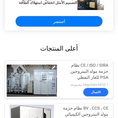
التصميم الأمثل انخفاض استهلاك الطاقة
استمر
أعلى المنتجات
CE / ISO / SIRA نظام
حزمة مولد النيتروجين
PSA للغاز النفطي
Negotiate MOQ:1 مجموعة
الاتصال
BV ، CCS ، CE نظام حزمة
مولد النيتروجين الكيميائي