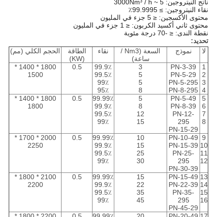
ناتج النيتروجين: 5 ~ 3000Nm³ / h
نقاء النيتروجين: ≥ 99.9995٪
محتوى الأكسجين: ≤ 5 جزء في المليون
محتوى ثاني أكسيد الكربون: ≤ 1 جزء في المليون
نقطة الندى: ≤ -70 درجة مئوية
تحديد:
لا
نموذج
السعة (Nm3 /
نقاء
الطاقة
الحجم الكلي (مم)
ساعة)
(KW)
1800 * 1400 *
0.5
99.9٪
3
PN-3-39
1
1500
99.5٪
5
PN-5-29
2
99٪
5
PN-5-295
3
95٪
8
PN-8-295
4
1800 * 1400 *
0.5
99.99٪
5
PN-5-49
5
1800
99.9٪
8
PN-8-39
6
99.5٪
12
PN-12-
7
99٪
15
295
8
PN-15-29
2000 * 1700 *
0.5
99.99٪
10
PN-10-49
9
2250
99.9٪
15
PN-15-39
10
99.5٪
25
PN-25-
11
99٪
30
295
12
PN-30-39
2100 * 1800 *
0.5
99.99٪
15
PN-15-49
13
2200
99.9٪
22
PN-22-39
14
99.5٪
35
PN-35-
15
99٪
45
295
16
PN-45-29
2200 * 1800 *
0.5
99.99٪
20
PN-20-49
17