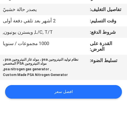
الجودة
تفاصيل التغليف:
يصدر حالة خشبيّ
اتصل
وقت التسليم:
2 أشهر بعد تلقي دفعة أولى
بنا
شروط الدفع:
L/C, T/T, ويسترن يونيون,
القدرة على
1000 مجموعات / سنويا
أخبار
العرض:
تسليط الضوء:
نظام توليد النيتروجين psa ، مولد غاز النيتروجين psa ،
مولد النيتروجين PSA المخصص
القضايا
,
,
psa nitrogen gas generator
Custom Made PSA Nitrogen Generator
اطلب
افضل سعر
عرض
أسعار
NEWS