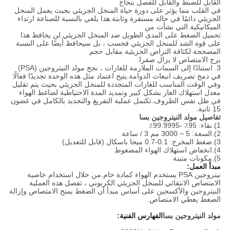
القابل للضبط والقابل للفصل بنجاح
في القلب مما يؤثر على دورة حياة المنخل الجزيئي بحيث يعمل المنخل
الجزيئي دائمًا في حالة مستقرة وثابتة.هذا يلغي بالنسبة للصناعة ارتداء
الميكانيكية التي نشأت من
تحميل الضغط على المدى الطويل ضد المنخل الجزيئي.لن يحافظ هذا
على قوة الشد للمنخل الجزيئي فحسب ، بل سيحافظ أيضًا على النسبة
المصححة لكثافة التراص الجزيئية مقابل حجم
برج الامتصاص لا يزال صفرا.
3. استنادًا إلى السمات الملازمة للغازات ، نجح مولد النيتروجين (PSA)
في دمج تصريف انبعاث الدوامة.يتيح اعتماد مثل هذه الوحدة تجديدًا فعالًا
وفي الوقت المناسب للغازات المتجددة للمنخل الجزيئي بحيث يتم تقليل
معدل استهلاك الغاز بشكل كبير وتمديد المدة الاحتياطية لضاغط الهواء
في ظل نفس الظروف.تكتمل عملية التفريغ والتجديد بالكامل في غضون
15 ثانية.
تفاصيل مولد النيتروجين بسا
1).نقاء: 95٪ -99.9995٪
2).السعة: 5 ~ 3000 مم 3 / ساعة
3).ضغط المخرج: 0.1-0.7 ميجا باسكال (قابل للتعديل)
4).انخفاض استهلاك الهواء المضغوط
5).مكونات متينة
مبدأ العمل:
نيتروجين PSA يستخدم الهواء كمادة خام.من خلال استخدام خاصية
الامتصاص الانتقائي للمنخل الجزيئي الكربوني ، تفصل هذه العملية
النيتروجين والأكسجين على أساس مبدأ أن الضغط يمنح الامتصاص وإزالة
الضغط يعطي الامتصاص.
مولد النيتروجين بسا
الفهارس الفنية: