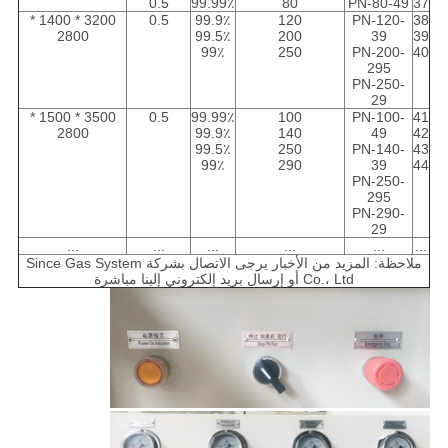
0.5
99.99٪
80
PN-80-49
37
3200 * 1400 *
0.5
99.9٪
120
PN-120-
38
2800
99.5٪
200
39
39
99٪
250
PN-200-
40
295
PN-250-
29
3500 * 1500 *
0.5
99.99٪
100
PN-100-
41
2800
99.9٪
140
49
42
99.5٪
250
PN-140-
43
99٪
290
39
44
PN-250-
295
PN-290-
29
...
...
...
...
...
...
ملاحظة: المزيد من الأخبار يرجى الاتصال بشركة Since Gas System
Co.، Ltd أو إرسال بريد إلكتروني إلينا مباشرة