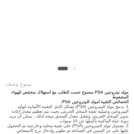
خريطة
الموقع
سياسة
الخصوصية
منتوج وصف
مولد نيتروجين PSA مصنوع حسب الطلب مع استهلاك منخفض للهواء
المضغوط
الخصائص التقنية لمولد النيتروجين PSA:
1. يدمج مولد النيتروجين (PSA) بشكل كامل التقنية الألمانية لتوليد
النيتروجين وعملية تعبئة المنخل الجزيئي بحيث يتم تعظيم معدل إعادة
تدوير المنخل الجزيئي وتقليل معدل السحق.نتيجة لذلك ، يمكن أن تزيد
دورة حياة الماكينة بأكملها عن 10 سنوات.
2. يشتمل مولد النيتروجين (PSA) على تقنية محلية وخارجية تم الحصول
عليها على مر السنين في الصناعة.تم تطوير وإدخال برج الامتصاص