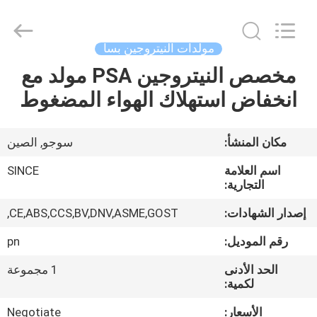
JoShining
Energy
&
Technology
Co.,Ltd.
مولدات النيتروجين بسا
All
Rights
Reserved.
مخصص النيتروجين PSA مولد مع
بيت
انخفاض استهلاك الهواء المضغوط
منتجات
مكان المنشأ:
سوجو, الصين
معلومات
اسم العلامة
SINCE
عنا
التجارية:
إصدار الشهادات:
CE,ABS,CCS,BV,DNV,ASME,GOST,
جولة
رقم الموديل:
pn
المصنع
الحد الأدنى
1 مجموعة
لكمية:
مراقبة
الأسعار:
Negotiate