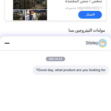
سغس / سس المعتمدة
negotiable MOQ:1 مجموعة
الاتصال
مولدات النيتروجين بسا
مولد النيتروجين PSA في الموقع لقطع الليزر بالألياف بنسبة 99.99٪ من
Shirley
النقاء وتوفير 90% من التكاليف
التشغيل الآلي لمصنع غاز النيتروجين PSA المحمول ذو الحجم الذكي
10:14 AM
نقاوة مولد النيتروجين 99.9995 صناعة كهرباء الليثيوم
Good day, what product are you looking for?
فئات شعبية
جميع
مولد الأكسجين VSA
مولدات النيتروجين بسا