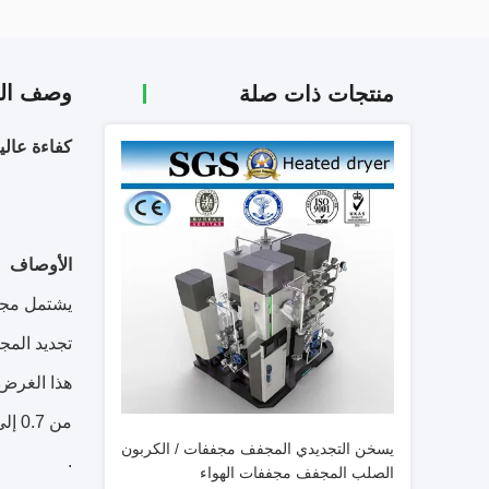
وصف الم
منتجات ذات صلة
كفاءة عالية
الأوصاف
يشتمل مجفف الهواء ال
تجديد المجفف.يسمح
هذا الغرض 
من 0.7 إلى 510 م 3 / دقيقة ، تكون نقطة تكثف ضغط المخرج - 40 درجة مئوية إلى -70 درجة
يسخن التجديدي المجفف مجففات / الكربون
.
الصلب المجفف مجففات الهواء