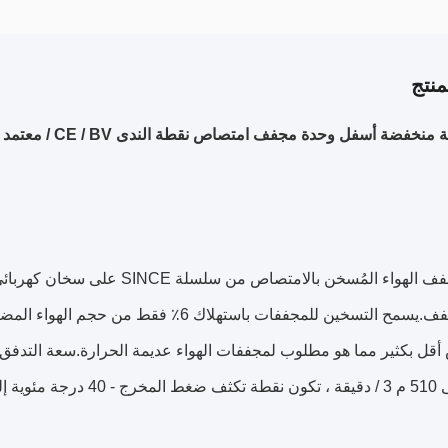
نتج
 منخفضة أسفل وحدة مجفف امتصاص نقطة الندى CE / BV / معتمد
مُسخن بالامتصاص من سلسلة SINCE على سخان كهربائي خارجي لتسخين هواء التطهير الجاف
 التسخين للمجففات باستهلاك 6٪ فقط من حجم الهواء المضغوط المجفف
أقل بكثير مما هو مطلوب لمجففات الهواء عديمة الحرارة.سعة التدفق