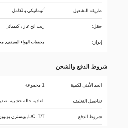
أتوماتيكي بالكامل
طريقة التشغيل:
زيت انج غاز ، كيميائي
حقل:
,
إبراز:
مجففات الهواء المجفف
مجف
شروط الدفع والشحن
1 مجموعة
الحد الأدنى لكمية
العادية حالة خشبية تصدي
تفاصيل التغليف
L/C, T/T, ويسترن يونيون, MoneyGram
شروط الدفع