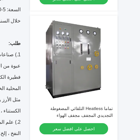
السعة: 5-5000 نيوتن متر مكعب / ساعة
خلال السنوات العش
طلب:
1.) صناعات الأغذية والمشروبات والحبوب والأدوية: إنها مناسبة للاستخدام في عبوات ضبط الغاز والنيتروجين
عبوة من ال
فطيرة الكا
المحلية ال
مثل الأرز و
تماما Heatless التلقائي المضغوطة
الكستناء ، 
التجديدي المجفف مجفف الهواء
2.) علم المعادن: للحماية من التلدين ، وحماية التكتل ، والنتروجين ، وغسل الأفران و
احصل على افضل سعر
النفخ ، إل