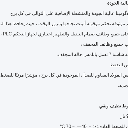
ية الجودة
الألومينا عالية الجودة والمنشطة الإضافية على التوالي في كل برج
موثوقة تحكم موقوتة أثبتت نجاحها بمرور الوقت ، حيث يحافظ هذا التص
ميع وظائف صمام التبديل والتطهير.اختياري لجهاز التحكم PLC ، نظام التحكم PLC
قب جميع وظائف المجفف ،
باللمس حالة المجفف.
س الضغط
س الفولاذ المقاوم للصدأ ، الموجودة في كل برج ، مؤشرًا مرئيًا للضغط أ
جديد.
وط نظيف ونقي
لضغط العادي: ≤ － 40— －70 ℃