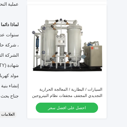
عملية النحا
لماذا دائما
سنوات عديد
، شركة حاصلة على شهادة CCS و TS لجودة
الشركة التي حصلت على 
شهادة CCS (CHINA CLASSIFICATION SOCIETY) ، منذ أن تمكنت أيضًا من تصنيع النيتروجين البحري
مولد كهرباء
إنشاء بنية
السيارات / البطارية / المعالجة الحرارية
التجديدي المجفف مجففات نظام النيتروجين
جناح بحث 
احصل على افضل سعر
العلامات