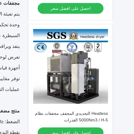
مجففات عال
احصل على افضل سعر
يتم تعبئة 
وحدة تحكم 
السيطرة على ج
ينفذ ويرا
تعرض لوحة شاشة 7 تعمل 
أجهزة قيا
توفر مقايي
عمليات الت
منتج مضغ
Heatless التجديدي المجفف مجففات نظام
5-5000Nm3 / H القدرات
الضغط: ≤9 بار
نقطة الندى ل
احصل على افضل سعر