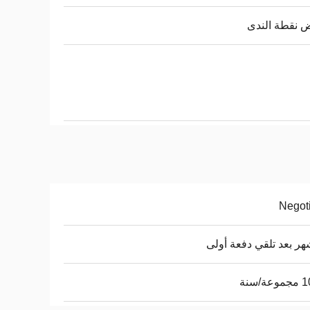
 نقطة الندى
Negot
ة/سنة