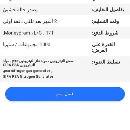
الجودة
تفاصيل التغليف:
يصدر حالة خشبيّ
اتصل
وقت التسليم:
2 أشهر بعد تلقي دفعة أولى
بنا
شروط الدفع:
Moneygram ، L/C ، T/T.
القدرة على
1000 مجموعات / سنويا
أخبار
العرض:
تسليط الضوء:
مصنع النيتروجين ، مولد غاز النيتروجين psa ، مولد
النيتروجين SIRA PSA
القضايا
,
,
psa nitrogen gas generator
SIRA PSA Nitrogen Generator
اطلب
افضل سعر
عرض
أسعار
NEWS