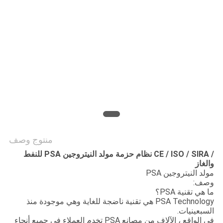
SITEMAP
سياسة
الخصوصية
منتوج وصف
/ CE / ISO / SIRA نظام حزمة مولد النيتروجين PSA للنفط
والغاز
مولد النيتروجين PSA
وصف:
ما هي تقنية PSA؟
PSA Technology هي تقنية ناضجة للغاية وهي موجودة منذ
السبعينيات.
في الواقع ، الآلاف من مصانع PSA تخدم العملاء في جميع أنحاء