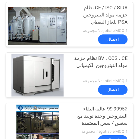
CE / ISO / SIRA نظام
حزمة مولد النيتروجين
PSA للغاز النفطي
Negotiate MOQ:1 مجموعة
الاتصال
BV ، CCS ، CE نظام حزمة
مولد النيتروجين الكيميائي
Negotiate MOQ:1 مجموعة
الاتصال
99.9995٪ عالية النقاء
النيتروجين وحدة توليد مع
سغس / سس المعتمدة
negotiable MOQ:1 مجموعة