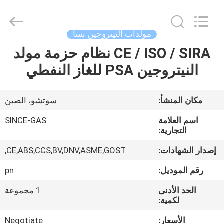
JoShining
Energy
&
Technology
Co.,Ltd.
مولدات النيتروجين بسا
All
Rights
Reserved.
CE / ISO / SIRA نظام حزمة مولد
بيت
النيتروجين PSA للغاز النفطي
منتجات
مكان المنشأ:
سوتشو، الصين
معلومات
اسم العلامة
SINCE-GAS
عنا
التجارية:
إصدار الشهادات:
CE,ABS,CCS,BV,DNV,ASME,GOST,
جولة
رقم الموديل:
pn
المصنع
الحد الأدنى
1 مجموعة
لكمية:
مراقبة
الأسعار:
Negotiate