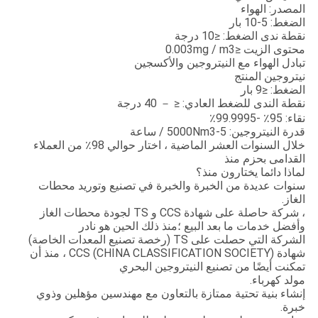
المصدر: الهواء
الضغط: 5-10 بار
نقطة ندى الضغط: ≤10 درجة
محتوى الزيت ≤0.003mg / m3
تبادل الهواء مع النيتروجين والأكسجين
نيتروجين المنتج
الضغط: ≤9 بار
نقطة الندى للضغط العادي: ≤ － 40 درجة
نقاء: 95٪ -99.9995٪
قدرة النيتروجين: 5-5000Nm3 / ساعة
خلال السنوات العشر الماضية ، اختار حوالي 98٪ من العملاء
القدامى بحزم منذ
لماذا دائما يختارون منذ؟
سنوات عديدة من الخبرة والخبرة في تصنيع وتوريد محطات
الغاز.
، شركة حاصلة على شهادة CCS و TS لجودة محطات الغاز
وأفضل خدمات ما بعد البيع ؛منذ ذلك الحين هو نادر
الشركة التي حصلت على TS (رخصة تصنيع المعدات الخاصة)
شهادة CCS (CHINA CLASSIFICATION SOCIETY) ، منذ أن
تمكنت أيضًا من تصنيع النيتروجين البحري
مولد كهرباء.
إنشاء بنية تحتية ممتازة بالتعاون مع مهندسين مؤهلين وذوي
خبرة.