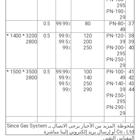
295
PN-190-
29
0.5
99.99٪
80
PN-80-
37
49
3200 * 1400 *
0.5
99.9٪
120
PN-120-
38
2800
99.5٪
200
39
39
99٪
250
PN-200-
40
295
PN-250-
29
3500 * 1500 *
0.5
99.99٪
100
PN-100-
41
2800
99.9٪
140
49
42
99.5٪
250
PN-140-
43
99٪
290
39
44
PN-250-
295
PN-290-
29
...
...
...
...
...
...
ملحوظة: المزيد من الأخبار يرجى الاتصال بـ Since Gas System
Co.، Ltd أو إرسال بريد إلكتروني إلينا مباشرة
المقياس التقني :