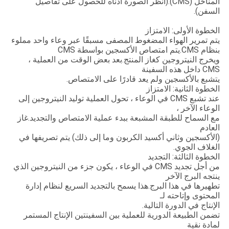
المناخل (CMS).(انظر الصورة أدناه للحصول على تفاصيل
السفن).
الخطوة الأولى: الامتزاز
يتم تمرير الهواء المضغوط المصفى مسبقًا عبر وعاء واحد مملوء
بنظام CMS.يتم امتصاص الأكسجين بواسطة CMS
ويخرج النيتروجين كغاز المنتج.بعد بعض الوقت من العملية ،
CMS داخل هذه السفينة
يتشبع بالأكسجين ولم يعد قادرًا على الامتصاص.
الخطوة الثانية: الامتزاز
عند تشبع CMS في الوعاء ، تحول العملية توليد النيتروجين إلى
الوعاء الآخر ،
مع السماح للطبقة المشبعة ببدء عملية الامتصاص والتجديد.غاز
العادم
(الأكسجين وثاني أكسيد الكربون وما إلى ذلك) يتم تصريفها في
الغلاف الجوي.
الخطوة الثالثة: التجديد
من أجل تجديد CMS في الوعاء ، يكون جزء من النيتروجين الذي
ينتجه البرج الآخر
تطهيرها في هذا البرج.هذا يسمح بالتجديد السريع لنظام إدارة
المحتوى وإتاحته لـ
الإنتاج في الدورة التالية.
تضمن الطبيعة الدورية للعملية بين السفينتين الإنتاج المستمر
لمادة نقية