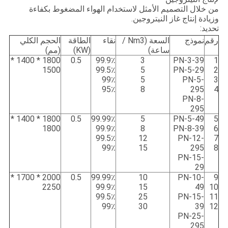
من خلال التصميم الأمثل لاستخدام الهواء المضغوط بكفاءة
وزيادة إنتاج غاز النيتروجين.
تحديد:
رقم
نموذج
السعة (Nm3 /
نقاء
الطاقة
الحجم الكلي
ساعة)
(KW)
(مم)
1800 * 1400 *
0.5
99.9٪
3
PN-3-39
1
1500
99.5٪
5
PN-5-29
2
99٪
5
PN-5-
3
95٪
8
295
4
PN-8-
295
1800 * 1400 *
0.5
99.99٪
5
PN-5-49
5
1800
99.9٪
8
PN-8-39
6
99.5٪
12
PN-12-
7
99٪
15
295
8
PN-15-
29
2000 * 1700 *
0.5
99.99٪
10
PN-10-
9
2250
99.9٪
15
49
10
99.5٪
25
PN-15-
11
99٪
30
39
12
PN-25-
295