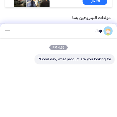
الاتصال
مولدات النيتروجين بسا
مولد النيتروجين PSA في الموقع لقطع الليزر بالألياف بنسبة 99.99٪ من
Jojo
النقاء وتوفير 90% من التكاليف
التشغيل الآلي لمصنع غاز النيتروجين PSA المحمول ذو الحجم الذكي
4:56 PM
نقاوة مولد النيتروجين 99.9995 صناعة كهرباء الليثيوم
Good day, what product are you looking for?
فئات شعبية
جميع
مولد الأكسجين VSA
مولدات النيتروجين بسا
مولد الأكسجين PSA
مولد الأوكسجين VPSA
غشاء مولدات 