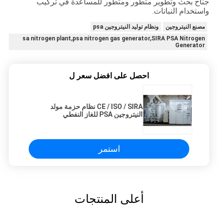
جناح بحث وتطوير متطور ومتطور للمساعدة في تركيب
واستخدام النباتات.
مصنع النيتروجين
ونظام توليد النيتروجين psa
sa nitrogen plant,psa nitrogen gas generator,SIRA PSA Nitrogen
Generator
احصل على افضل سعر ل
CE / ISO / SIRA نظام حزمة مولد
النيتروجين PSA للغاز النفطي
استمر
أعلى المنتجات