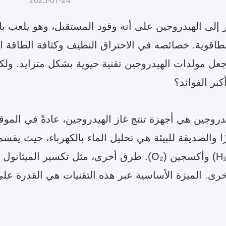
2025-07-24
شار إلى الهيدروجين على أنه وقود المستقبل، وهو يلعب ب
طاقوية. خصائصه في الاحتراق النظيف وكثافة الطاقة العال
ل مولدات الهيدروجين تقنية حيوية بشكل متزايد. ولك
بر الفوائد؟
روجين هي أجهزة تنتج غاز الهيدروجين، عادةً في الموقع
هيدروجين (H₂) وأكسجين (O₂). طرق أخرى، مثل تكسير
أخرى. الميزة الأساسية عبر هذه التقنيات هي القدرة عل