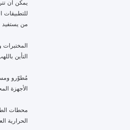
يمكن أن تترا
للتطبيقات ا
من يستفيد أ
التأين باللهب (FID)، أو كمتفاعل في تجارب مختلفة، مما يتطلب هيدروجينًا فائق 
مُطوّرو ومست
الأجهزة المح
محطات الطاق
الحرارية ال