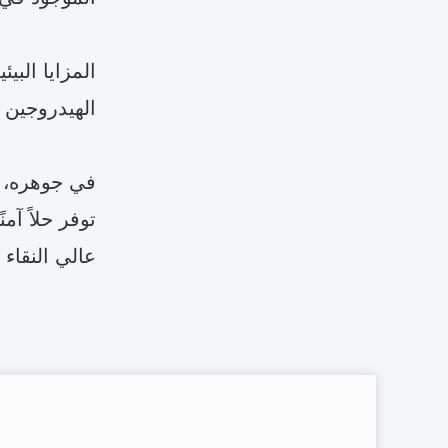
المزايا البي
الهيدروجين 
في جوهره، ت
توفر حلاً آمن
عالي النقاء 