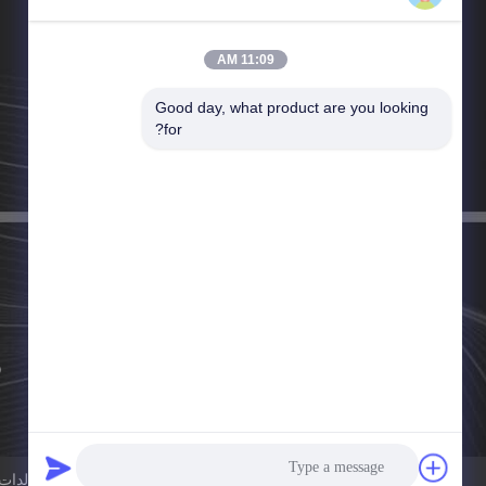
11:09 AM
Good day, what product are you looking 
هاتف：86--13862022817
for?
البريد الإلكتروني：sales01@joshining.com
سياسة الخصوصية
نوعية جيدة الصين مولدات النيتروجين بسا المورد. ح