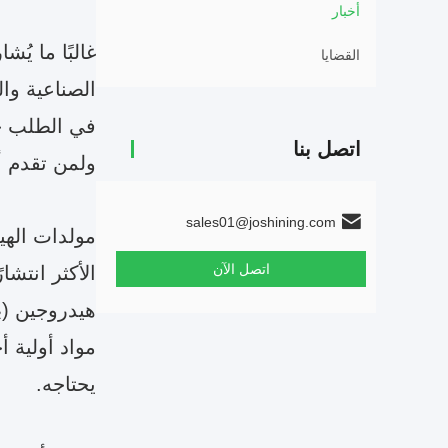
أخبار
غالبًا ما يُ
القضايا
الصناعية وال
في الطلب جع
اتصل بنا
ولمن تقدم أك
sales01@joshining.com
مولدات الهيد
اتصل الآن
مواد أولية 
يحتاجه.