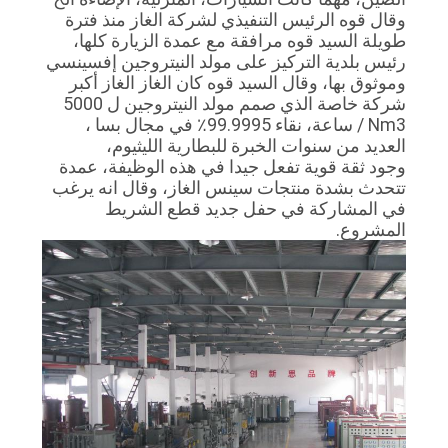
ركة الغاز منذ فترة
مدة الزيارة كلها،
خريطة
د النيتروجين إفسينسي
الموقع
ن الغاز الغاز أكبر
شركة خاصة الذي صمم مولد النيتروجين ل 5000
Nm / ساعة، نقاء 99.9995٪ في مجال بسا ،
سياسة
رية الليثيوم،
 هذه الوظيفة، عمدة
الخصوصية
غاز، وقال انه يرغب
 قطع الشريط