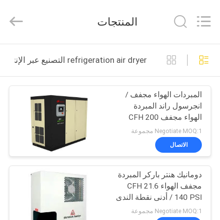
JoShining
Energy
&
المنتجات
Technology
Co.,Ltd.
All
Rights
Reserved.
بيت
refrigeration air dryer التصنيع عبر الإنترنت
منتجات
المبردات الهواء مجفف /
انجرسول راند المبردة
معلومات
الهواء مجفف 200 CFH
عنا
Negotiate MOQ:1 مجموعة
الاتصال
جولة
دومانيك هنتر باركر المبردة
المصنع
مجفف الهواء 21.6 CFH
140 PSI / أدنى نقطة الندى
مراقبة
36 ° F
Negotiate MOQ:1 مجموعة