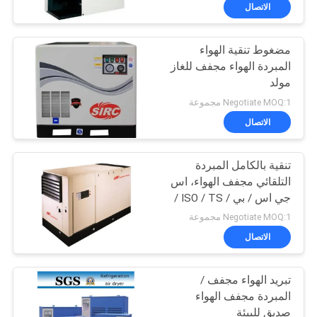
الجودة
الاتصال
مضغوط تنقية الهواء
اتصل
المبردة الهواء مجفف للغاز
بنا
مولد
Negotiate MOQ:1 مجموعة
أخبار
الاتصال
القضايا
تنقية بالكامل المبردة
التلقائي مجفف الهواء، اس
جي اس / بي / ISO / TS /
اطلب
م الموافقة
Negotiate MOQ:1 مجموعة
عرض
الاتصال
أسعار
تبريد الهواء مجفف /
المبردة مجفف الهواء
NEWS
صديق للبيئة