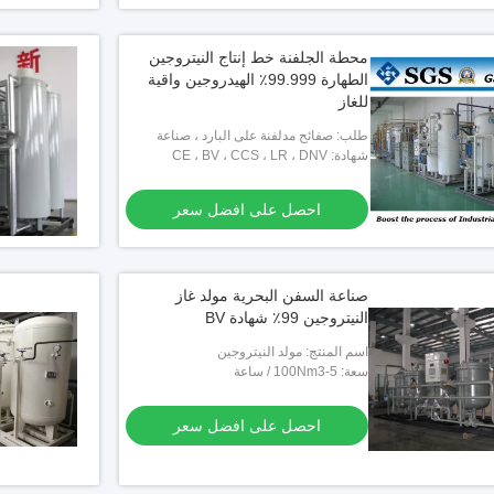
محطة الجلفنة خط إنتاج النيتروجين
الطهارة 99.999٪ الهيدروجين واقية
للغاز
طلب: صفائح مدلفنة على البارد ، صناعة
شهادة: CE ، BV ، CCS ، LR ، DNV
الفولاذ المقاوم للصدأ ، صناعة النحاس ،
صناعة الأسلاك
احصل على افضل سعر
صناعة السفن البحرية مولد غاز
النيتروجين 99٪ شهادة BV
اسم المنتج: مولد النيتروجين
سعة: 5-100Nm3 / ساعة
احصل على افضل سعر