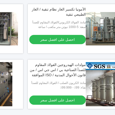
الأمونيا تكسير الغاز نظام تنقية / الغاز
الطبيعي تنقية
مادة: الفولاذ الكربوني/الفولاذ المقاوم للصدأ
سعة: 5-1000 نيوتن متر مكعب / ساعة
احصل على افضل سعر
مولدات الهيدروجين الفولاذ المقاوم
للصدأ الصناعية بي / اس جي اس / من
قانون الأحوال المدنية / ISO الموافقة
مادة: الكربون الصلب / الفولاذ المقاوم للصدأ
نقاء: 99٪ - 99.999٪
احصل على افضل سعر