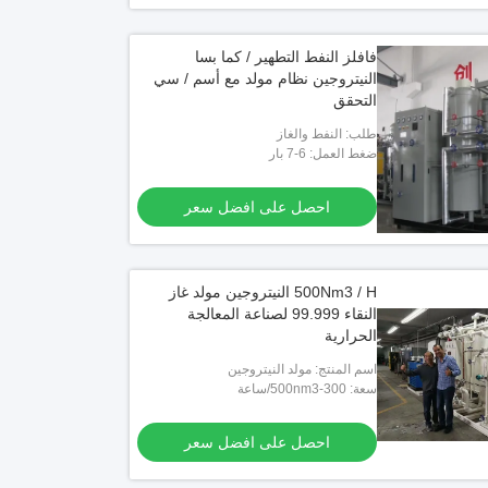
فافلز النفط التطهير / كما بسا
النيتروجين نظام مولد مع أسم / سي
التحقق
طلب: النفط والغاز
ضغط العمل: 6-7 بار
احصل على افضل سعر
500Nm3 / H النيتروجين مولد غاز
النقاء 99.999 لصناعة المعالجة
الحرارية
اسم المنتج: مولد النيتروجين
سعة: 300-500nm3/ساعة
احصل على افضل سعر