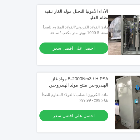
الأداء الأمونيا التحلل مولد الغاز تنقية
نظام العليا
مادة: الفولاذ الكربوني/الفولاذ المقاوم للصدأ
سعة: 5-1000 نيوتن متر مكعب / ساعة
احصل على افضل سعر
5-2000Nm3 / H PSA مولد غاز
الهيدروجين منتج مولد الهيدروجين
مادة: الكربون الصلب / الفولاذ المقاوم للصدأ
نقاء: 99٪ - 99.99٪
احصل على افضل سعر