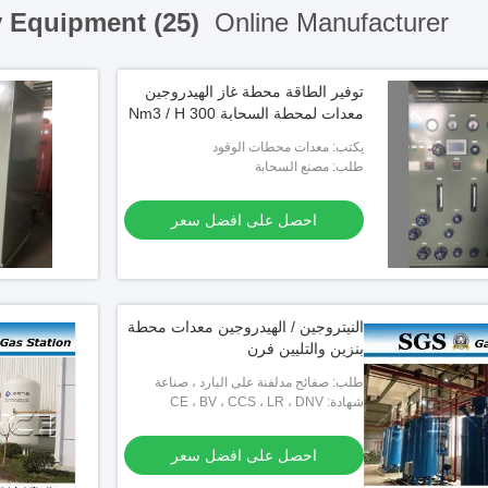
y Equipment (25)
Online Manufacturer
توفير الطاقة محطة غاز الهيدروجين
معدات لمحطة السحابة 300 Nm3 / H
يكتب: معدات محطات الوقود
طلب: مصنع السحابة
احصل على افضل سعر
النيتروجين / الهيدروجين معدات محطة
بنزين والتليين فرن
طلب: صفائح مدلفنة على البارد ، صناعة
شهادة: CE ، BV ، CCS ، LR ، DNV
الفولاذ المقاوم للصدأ ، صناعة النحاس ،
صناعة الأسلاك
احصل على افضل سعر