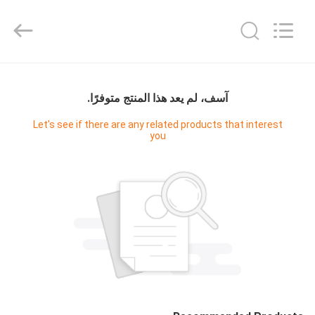
JoShining
Energy
&
Technology
Co.,Ltd.
All
Rights
Reserved.
بيت
آسف، لم يعد هذا المنتج متوفرًا.
منتجات
Let's see if there are any related products that interest
you
معلومات
عنا
جولة
المصنع
مراقبة