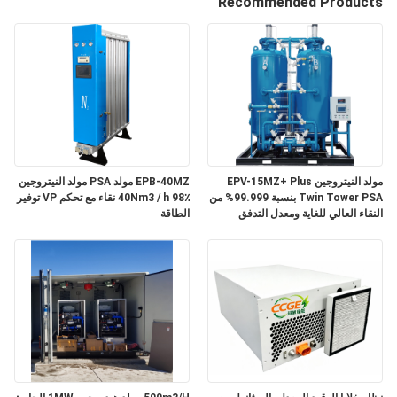
Recommended Products
الجودة
اتصل
بنا
أخبار
مولد النيتروجين EPV-15MZ+ Plus
EPB-40MZ مولد PSA مولد النيتروجين
Twin Tower PSA بنسبة 99.999% من
40Nm3 / h 98٪ نقاء مع تحكم VP توفير
القضايا
النقاء العالي للغاية ومعدل التدفق
الطاقة
15Nm3/h مع التحكم في PLC
اطلب
عرض
أسعار
NEWS