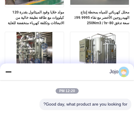
محلل كهربائي للمياه بمحطة إنتاج
مولد خلايا وقود الميثانول بقدرة 120
الهيدروجين الأخضر مع نقاء 99.9995٪
كيلووات مع طاقة نظيفة خالية من
سعة تدفق 80-250Nm3 / hr
الانبعاثات وتكلفة كهرباء منخفضة للغاية
Jojo
إنتاج الهيدروجين مصنع تكسير الأمونيا
مولد غاز الأمونيا الأوتوماتيكي سهل
الزجاج العائم صناعة الصلب
التركيب
12:20 PM
Good day, what product are you looking for?