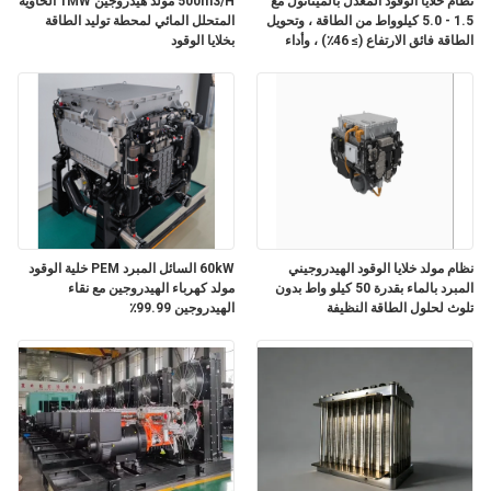
نظام خلايا الوقود المعدل بالميثانول مع
500m3/H مولد هيدروجين 1MW الحاوية
1.5 - 5.0 كيلوواط من الطاقة ، وتحويل
المتحلل المائي لمحطة توليد الطاقة
الطاقة فائق الارتفاع (≥ 46٪) ، وأداء
بخلايا الوقود
خريطة
هادئ للغاية (< 65 ديسيبل) للطاقة
الاحتياطية
الموقع
سياسة
الخصوصية
نظام مولد خلايا الوقود الهيدروجيني
60kW السائل المبرد PEM خلية الوقود
المبرد بالماء بقدرة 50 كيلو واط بدون
مولد كهرباء الهيدروجين مع نقاء
تلوث لحلول الطاقة النظيفة
الهيدروجين 99.99٪