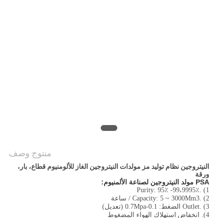
خريطة
الموقع
سياسة
الخصوصية
منتوج وصف
النيتروجين نظام توليد مز مولدات النيتروجين الغاز للألومنيوم قطاع، بار،
ورقة
PSA مولد النيتروجين لصناعة الألمنيوم:
1) .Purity: 95٪ -99،9995٪
2) .Capacity: 5 ~ 3000Mm3 / ساعة
3) .Outlet الضغط: 0.1-0.7Mpa (تعديل)
4). انخفاض
استهلاك الهواء المضغوط