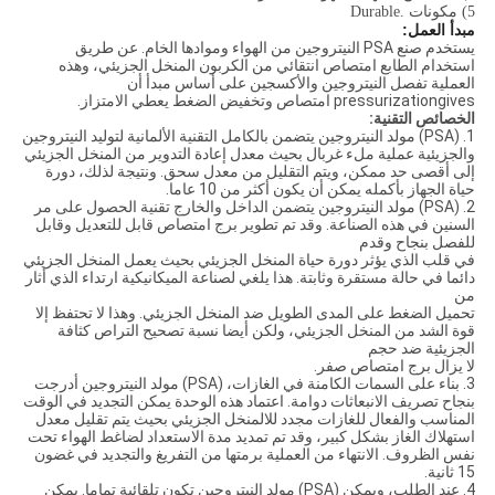
5) مكونات .Durable
مبدأ العمل:
يستخدم صنع PSA النيتروجين من الهواء وموادها الخام. عن طريق
استخدام الطابع امتصاص انتقائي من الكربون المنخل الجزيئي، وهذه
العملية تفصل النيتروجين والأكسجين على أساس مبدأ أن
pressurizationgives امتصاص وتخفيض الضغط يعطي الامتزاز.
الخصائص التقنية:
1. (PSA) مولد النيتروجين يتضمن بالكامل التقنية الألمانية لتوليد النيتروجين
والجزيئية عملية ملء غربال بحيث معدل إعادة التدوير من المنخل الجزيئي
إلى أقصى حد ممكن، ويتم التقليل من معدل سحق. ونتيجة لذلك، دورة
حياة الجهاز بأكمله يمكن أن يكون أكثر من 10 عاما.
2. (PSA) مولد النيتروجين يتضمن الداخل والخارج تقنية الحصول على مر
السنين في هذه الصناعة. وقد تم تطوير برج امتصاص قابل للتعديل وقابل
للفصل بنجاح وقدم
في قلب الذي يؤثر دورة حياة المنخل الجزيئي بحيث يعمل المنخل الجزيئي
دائما في حالة مستقرة وثابتة. هذا يلغي لصناعة الميكانيكية ارتداء الذي أثار
من
تحميل الضغط على المدى الطويل ضد المنخل الجزيئي. وهذا لا تحتفظ إلا
قوة الشد من المنخل الجزيئي، ولكن أيضا نسبة تصحيح التراص كثافة
الجزيئية ضد حجم
لا يزال برج امتصاص صفر.
3. بناء على السمات الكامنة في الغازات، (PSA) مولد النيتروجين أدرجت
بنجاح تصريف الانبعاثات دوامة. اعتماد هذه الوحدة يمكن التجديد في الوقت
المناسب والفعال للغازات مجدد للالمنخل الجزيئي بحيث يتم تقليل معدل
استهلاك الغاز بشكل كبير، وقد تم تمديد مدة الاستعداد لضاغط الهواء تحت
نفس الظروف. الانتهاء من العملية برمتها من التفريغ والتجديد في غضون
15 ثانية.
4. عند الطلب، ويمكن (PSA) مولد النيتروجين تكون تلقائية تماما. يمكن