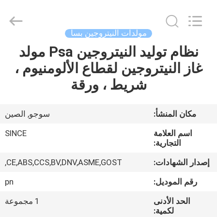
JoShining
Energy
&
Technology
Co.,Ltd.
مولدات النيتروجين بسا
All
Rights
Reserved.
نظام توليد النيتروجين Psa مولد
بيت
غاز النيتروجين لقطاع الألومنيوم ،
منتجات
شريط ، ورقة
معلومات
مكان المنشأ:
سوجو, الصين
عنا
اسم العلامة
SINCE
التجارية:
جولة
إصدار الشهادات:
CE,ABS,CCS,BV,DNV,ASME,GOST,
المصنع
رقم الموديل:
pn
الحد الأدنى
1 مجموعة
مراقبة
لكمية: