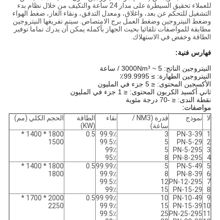
للعملاء تحقيق السيطرة على مدار 24 ساعة والتكيف من خلال نظام بدء
التشغيل للتحكم عن بعد، واغلاق، ومعدل التدفق، ونقاء الغاز، ضغط الهواء
وضغط النيتروجين وضغط العمل برج الامتصاص. سيتم تفريغها النيتروجين
مطابقة للمواصفات تلقائيا بحيث الجهاز بأكمله يمكن أن يدرك تماما توفير
الطاقة وخفض في الاستهلاك.
فهارس فنية:
النيتروجين الناتج: 5 ~ 3000Nm³ / ساعة
النيتروجين الطهارة: ≥ 99.9995٪
الأكسجين المحتوى: ≤ 5 جزء في المليون
ثاني أكسيد الكربون المحتوى: ≤ 1 جزء في المليون
نقطة الندى: ≤ -70 درجة مئوية
مواصفات:
لا
نموذج
قدرة (NM3 /
نقاء
الطاقة
الحجم الكلي (مم)
ساعة)
(KW)
1800 * 1400 *
0.5
99.9٪
3
PN-3-39
1
1500
99.5٪
5
PN-5-29
2
99٪
5
PN-5-295
3
95٪
8
PN-8-295
4
1800 * 1400 *
0.5
99.99٪
5
PN-5-49
5
1800
99.9٪
8
PN-8-39
6
99.5٪
12
PN-12-295
7
99٪
15
PN-15-29
8
2000 * 1700 *
0.5
99.99٪
10
PN-10-49
9
2250
99.9٪
15
PN-15-39
10
99.5٪
25
PN-25-295
11