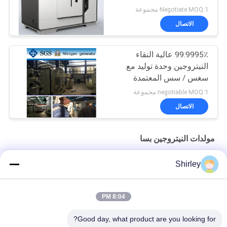
Negotiate MOQ:1 مجموعة
الاتصال
99.9995٪ عالية النقاء
النيتروجين وحدة توليد مع
سغس / سس المعتمدة
negotiable MOQ:1 مجموعة
الاتصال
مولدات النيتروجين بسا
مولد النيتروجين PSA في الموقع لقطع الليزر بالألياف بنسبة 99.99٪ من
Shirley
النقاء وتوفير 90% من التكاليف
التشغيل الآلي لمصنع غاز النيتروجين PSA المحمول ذو الحجم الذكي
8:04 PM
نقاوة مولد النيتروجين 99.9995 صناعة كهرباء الليثيوم
Good day, what product are you looking for?