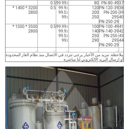
0.5
99.99٪
80
PN-80-49
37
3200 * 1400 *
0.5
99.9٪
120
PN-120-39
38
2800
99.5٪
200
PN-200-
39
99٪
250
295
40
PN-250-29
3500 * 1500 *
0.5
99.99٪
100
PN-100-49
41
2800
99.9٪
140
PN-140-39
42
99.5٪
250
PN-250-
43
99٪
290
295
44
PN-290-29
...
...
...
...
...
...
ملاحظة: مزيد من الأخبار يرجى تتردد في الاتصال منذ نظام الغاز المحدودة
أو ارسال البريد الالكتروني لنا مباشرة
.