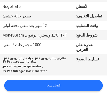
الجودة
الأسعار:
Negotiate
تفاصيل التغليف:
يصدر حالة خشبيّ
اتصل
بنا
وقت التسليم:
2 أشهر بعد تلقي دفعة أولى
شروط الدفع:
L/C, T/T, ويسترن يونيون, MoneyGram
أخبار
القدرة على
1000 مجموعات / سنويا
العرض:
القضايا
تسليط الضوء:
نظام توليد النيتروجين psa ، مولد غاز النيتروجين psa ،
مولد غاز النيتروجين BV Psa
,
,
psa nitrogen gas generator
اطلب
BV Psa Nitrogen Gas Generator
عرض
افضل سعر
أسعار
NEWS